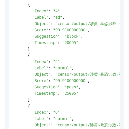
      {

"Index"
: 
"4"
,

"Label"
: 
"ad"
,

"Object"
: 
"censor/output/涉黄-暴恐涉政-不良
"Score"
: 
"99.9100000000"
,

"Suggestion"
: 
"block"
,

"Timestamp"
: 
"20005"
      },

      {

"Index"
: 
"5"
,

"Label"
: 
"normal"
,

"Object"
: 
"censor/output/涉黄-暴恐涉政-不良
"Score"
: 
"99.9100000000"
,

"Suggestion"
: 
"pass"
,

"Timestamp"
: 
"25005"
      },

      {

"Index"
: 
"6"
,

"Label"
: 
"normal"
,

"Object"
: 
"censor/output/涉黄-暴恐涉政-不良