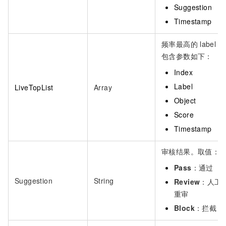
Suggestion
Timestamp
频率最高的
label，
包含参数如下：
Index
Label
LiveTopList
Array
Object
Score
Timestamp
审核结果。取值：
Pass
：通过
Suggestion
String
Review
：人工
重审
Block
：拦截