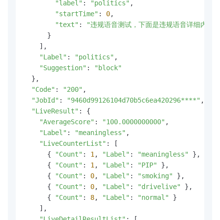
"label"
: 
"politics"
,

"startTime"
: 
0
,

"text"
: 
"违规语音测试，下面是违规语音详细内容。exa
      }

    ],

"Label"
: 
"politics"
,

"Suggestion"
: 
"block"
  },

"Code"
: 
"200"
,

"JobId"
: 
"9460d99126104d70b5c6ea420296****"
,

"LiveResult"
: {

"AverageScore"
: 
"100.0000000000"
,

"Label"
: 
"meaningless"
,

"LiveCounterList"
: [

      { 
"Count"
: 
1
, 
"Label"
: 
"meaningless"
 },

      { 
"Count"
: 
1
, 
"Label"
: 
"PIP"
 },

      { 
"Count"
: 
0
, 
"Label"
: 
"smoking"
 },

      { 
"Count"
: 
0
, 
"Label"
: 
"drivelive"
 },

      { 
"Count"
: 
8
, 
"Label"
: 
"normal"
 }

    ],

"LiveDetailResultList"
: [
