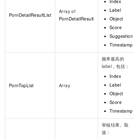
Index
Label
Array of
PornDetailResultList
PornDetailResult
Object
Score
Suggestion
Timestamp
频率最高的
label，包括：
Index
Label
PornTopList
Array
Object
Score
Timestamp
审核结果。取
值：