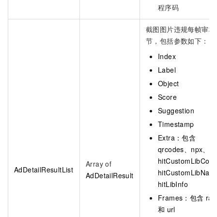
程序码
截图图片违规每帧审核
节，包括参数如下：
Index
Label
Object
Score
Suggestion
Timestamp
Extra：包含
qrcodes、npx、
hitCustomLibCod
Array of
AdDetailResultList
hitCustomLibNa
AdDetailResult
hitLibInfo
Frames：包含
rat
和
url