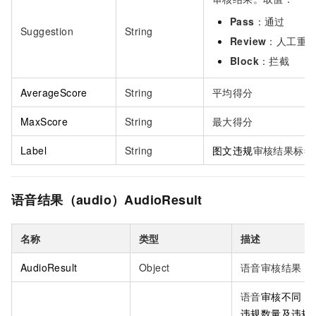
Pass
：通过
Suggestion
String
Review
：人工重
Block
：拦截
AverageScore
String
平均得分
MaxScore
String
最大得分
Label
String
图文违规
审核结果标签
语音结果（audio）AudioResult
名称
类型
描述
AudioResult
Object
语音审核结果
语音
审核不同
la
违规数量及违规