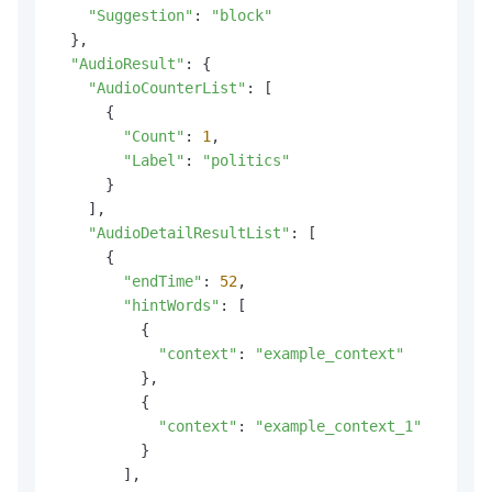
"Suggestion"
: 
"block"
  },

"AudioResult"
: {

"AudioCounterList"
: [

      {

"Count"
: 
1
,

"Label"
: 
"politics"
      }

    ],

"AudioDetailResultList"
: [

      {

"endTime"
: 
52
,

"hintWords"
: [

          {

"context"
: 
"example_context"
          },

          {

"context"
: 
"example_context_1"
          }

        ],
