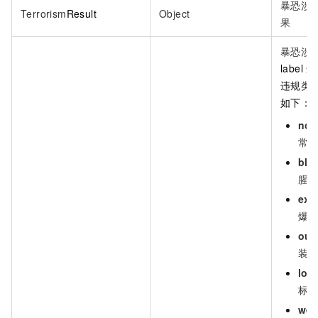
暴恐涉
Terrorism
Result
Object
果
暴恐涉
label
违
违规类
如下：
nor
常
blo
腥
exp
爆
outf
装
log
标
we