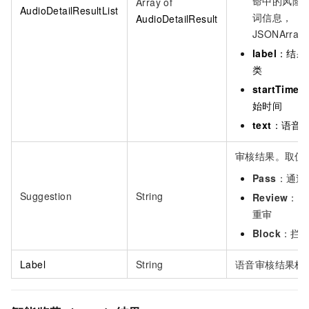
命中的风险
Array of
AudioDetailResultList
词信息，
AudioDetailResult
JSONArray
label
：结果
类
startTime
始时间
text
：语音
审核结果。取值
Pass
：通过
Suggestion
String
Review
：人
重审
Block
：拦
Label
String
语音审核结果标