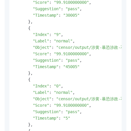
"Score"
: 
"99.9100000000"
,

"Suggestion"
: 
"pass"
,

"Timestamp"
: 
"30005"
      },

      {

"Index"
: 
"9"
,

"Label"
: 
"normal"
,

"Object"
: 
"censor/output/涉黄-暴恐涉政-不良
"Score"
: 
"99.9100000000"
,

"Suggestion"
: 
"pass"
,

"Timestamp"
: 
"45005"
      },

      {

"Index"
: 
"0"
,

"Label"
: 
"normal"
,

"Object"
: 
"censor/output/涉黄-暴恐涉政-不良
"Score"
: 
"99.9100000000"
,

"Suggestion"
: 
"pass"
,

"Timestamp"
: 
"5"
      },

      {
