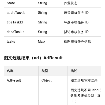
State
String
作业状态
audioTaskId
String
语音审核任务
ID
titleTaskId
String
标题审核任务
ID
descTaskId
String
描述审核任务
ID
tasks
Map
截图审核任务信息
图文违规结果（ad）AdResult
名称
类型
描述
AdResult
Object
图文违规
审核结果
图文违规不同
label
违
数量及违规类型，取值
下：