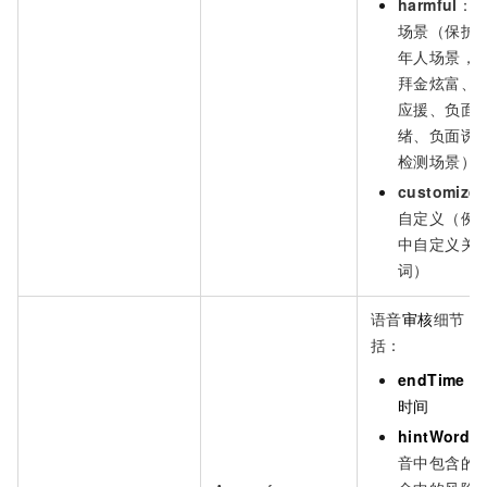
harmful
：
场景（保护
年人场景，
拜金炫富、
应援、负面
绪、负面诱
检测场景）
customize
自定义（例
中自定义关
词）
语音
审核
细节，
括：
endTime
：
时间
hintWords
音中包含的