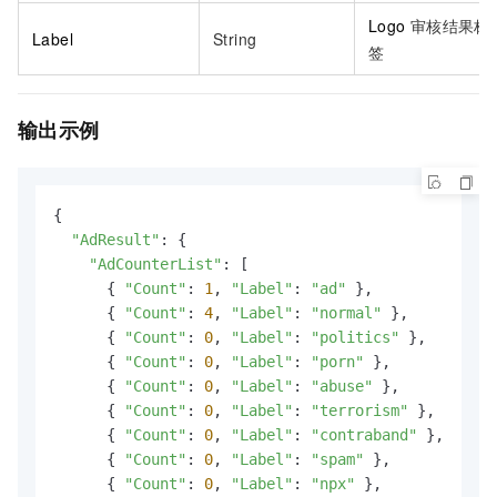
Logo
审核结果标
Label
String
签
输出示例
{

"AdResult"
: {

"AdCounterList"
: [

      { 
"Count"
: 
1
, 
"Label"
: 
"ad"
 },

      { 
"Count"
: 
4
, 
"Label"
: 
"normal"
 },

      { 
"Count"
: 
0
, 
"Label"
: 
"politics"
 },

      { 
"Count"
: 
0
, 
"Label"
: 
"porn"
 },

      { 
"Count"
: 
0
, 
"Label"
: 
"abuse"
 },

      { 
"Count"
: 
0
, 
"Label"
: 
"terrorism"
 },

      { 
"Count"
: 
0
, 
"Label"
: 
"contraband"
 },

      { 
"Count"
: 
0
, 
"Label"
: 
"spam"
 },

      { 
"Count"
: 
0
, 
"Label"
: 
"npx"
 },
