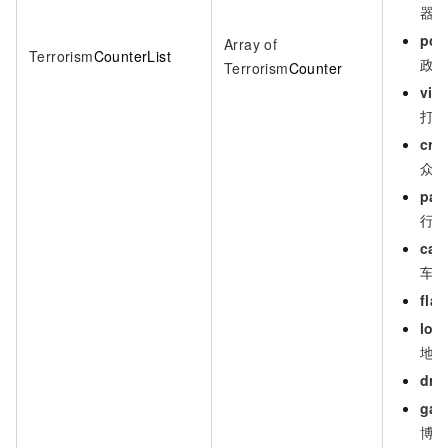
器
poli
Array of
Terrorism
CounterList
政
Terrorism
Counter
vio
打
cro
众
par
行
car
车
flag
loc
地
dru
gam
博