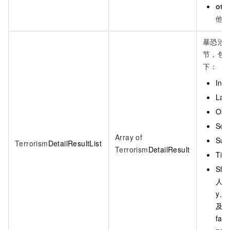
oth
他
暴恐涉
节，包
下：
Ind
Lab
Obj
Sco
Array of
Sug
Terrorism
DetailResultList
Terrorism
DetailResult
Tim
Sfa
人
y、
及
fac