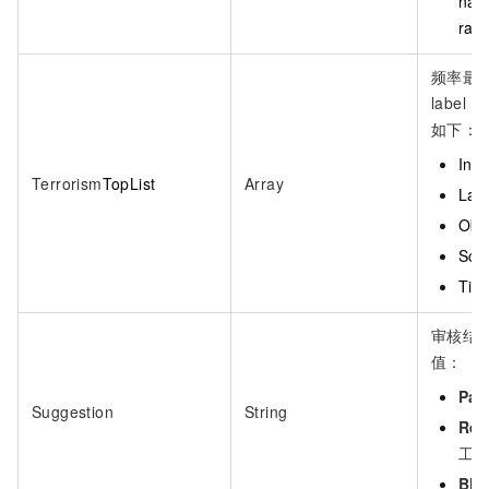
na
rat
频率最
label
如下：
Ind
Terrorism
TopList
Array
Lab
Obj
Sco
Tim
审核结
值：
Pas
Suggestion
String
Rev
工
Blo