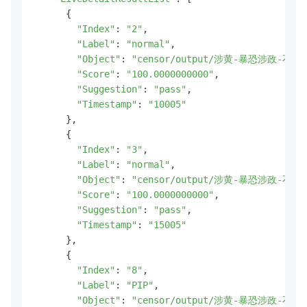
      {

"Index"
: 
"2"
,

"Label"
: 
"normal"
,

"Object"
: 
"censor/output/涉黄-暴恐涉政-不良
"Score"
: 
"100.0000000000"
,

"Suggestion"
: 
"pass"
,

"Timestamp"
: 
"10005"
      },

      {

"Index"
: 
"3"
,

"Label"
: 
"normal"
,

"Object"
: 
"censor/output/涉黄-暴恐涉政-不良
"Score"
: 
"100.0000000000"
,

"Suggestion"
: 
"pass"
,

"Timestamp"
: 
"15005"
      },

      {

"Index"
: 
"8"
,

"Label"
: 
"PIP"
,

"Object"
: 
"censor/output/涉黄-暴恐涉政-不良