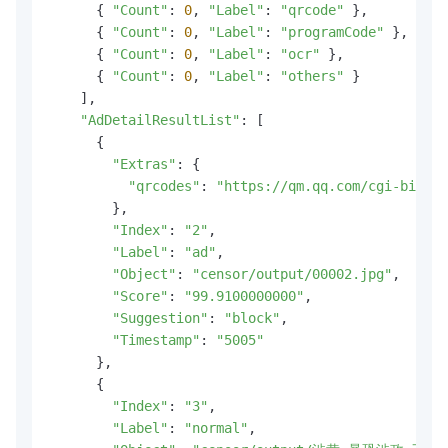
      { 
"Count"
: 
0
, 
"Label"
: 
"qrcode"
 },

      { 
"Count"
: 
0
, 
"Label"
: 
"programCode"
 },

      { 
"Count"
: 
0
, 
"Label"
: 
"ocr"
 },

      { 
"Count"
: 
0
, 
"Label"
: 
"others"
 }

    ],

"AdDetailResultList"
: [

      {

"Extras"
: {

"qrcodes"
: 
"https://qm.qq.com/cgi-bin/qm
        },

"Index"
: 
"2"
,

"Label"
: 
"ad"
,

"Object"
: 
"censor/output/00002.jpg"
,

"Score"
: 
"99.9100000000"
,

"Suggestion"
: 
"block"
,

"Timestamp"
: 
"5005"
      },

      {

"Index"
: 
"3"
,

"Label"
: 
"normal"
,
