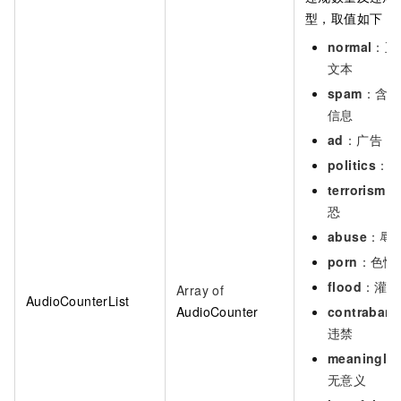
型，取值如下：
normal
：正
文本
spam
：含垃
信息
ad
：广告
politics
：
terrorism
：
恐
abuse
：辱
porn
：色情
flood
：灌水
Array of
AudioCounterList
AudioCounter
contraban
违禁
meaningle
无意义