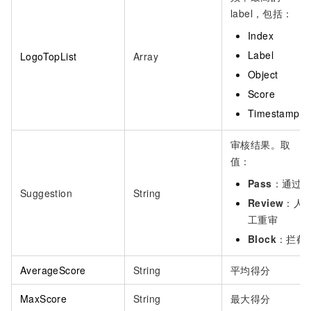
label，包括：
Index
Label
LogoTopList
Array
Object
Score
Timestamp
审核结果。取
值：
Pass
：通过
Suggestion
String
Review
：人
工重审
Block
：拦截
AverageScore
String
平均得分
MaxScore
String
最大得分