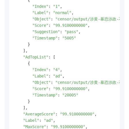
"Index"
: 
"1"
,

"Label"
: 
"normal"
,

"Object"
: 
"censor/output/涉黄-暴恐涉政-不良
"Score"
: 
"99.9100000000"
,

"Suggestion"
: 
"pass"
,

"Timestamp"
: 
"5005"
      }

    ],

"AdTopList"
: [

      {

"Index"
: 
"4"
,

"Label"
: 
"ad"
,

"Object"
: 
"censor/output/涉黄-暴恐涉政-不良
"Score"
: 
"99.9100000000"
,

"Timestamp"
: 
"20005"
      }

    ],

"AverageScore"
: 
"99.9100000000"
,

"Label"
: 
"ad"
,

"MaxScore"
: 
"99.9100000000"
,
