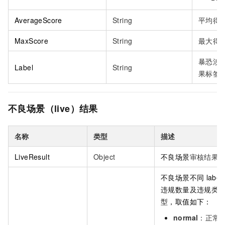
AverageScore
String
平均得
MaxScore
String
最大得
暴恐涉
Label
String
果标签
不良场景（live）结果
名称
类型
描述
LiveResult
Object
不良场景
审核结果
不良场景不同
label
违规数量及违规类
型
，取值如下：
normal
：正常