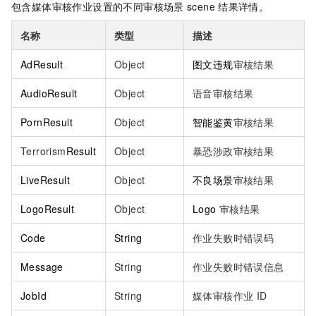
包含媒体审核作业设置的不同审核场景
scene
结果详情。
名称
类型
描述
AdResult
Object
图文违规
审核结果
AudioResult
Object
语音审核结果
PornResult
Object
智能鉴黄
审核结果
Terrorism
Result
Object
暴恐涉政审核结果
LiveResult
Object
不良场景
审核结果
LogoResult
Object
Logo
审核结果
Code
String
作业失败时错误码
Message
String
作业失败时错误信息
JobId
String
媒体审核作业
ID