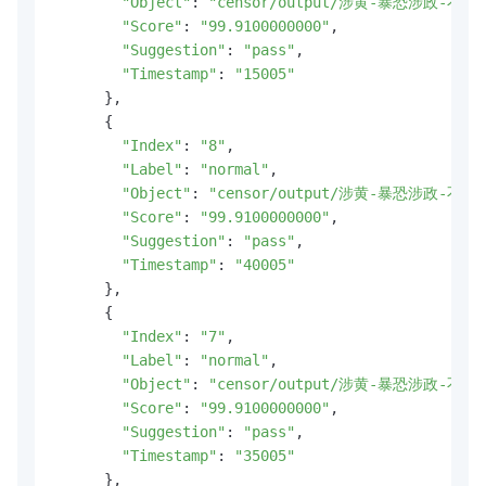
"Object"
: 
"censor/output/涉黄-暴恐涉政-不良
"Score"
: 
"99.9100000000"
,

"Suggestion"
: 
"pass"
,

"Timestamp"
: 
"15005"
      },

      {

"Index"
: 
"8"
,

"Label"
: 
"normal"
,

"Object"
: 
"censor/output/涉黄-暴恐涉政-不良
"Score"
: 
"99.9100000000"
,

"Suggestion"
: 
"pass"
,

"Timestamp"
: 
"40005"
      },

      {

"Index"
: 
"7"
,

"Label"
: 
"normal"
,

"Object"
: 
"censor/output/涉黄-暴恐涉政-不良
"Score"
: 
"99.9100000000"
,

"Suggestion"
: 
"pass"
,

"Timestamp"
: 
"35005"
      },
