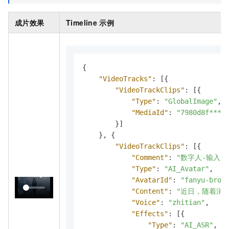
成片效果
Timeline
示例
{
"VideoTracks"
:
[
{
"VideoTrackClips"
:
[
{
"Type"
:
"GlobalImage"
,
"MediaId"
:
"7980d8f****
}
]
}
,
{
"VideoTrackClips"
:
[
{
"Comment"
:
"数字人-输入为
"Type"
:
"AI_Avatar"
,
"AvatarId"
:
"fanyu-broa
"Content"
:
"近日，随着消
"Voice"
:
"zhitian"
,
"Effects"
:
[
{
"Type"
:
"AI_ASR"
,