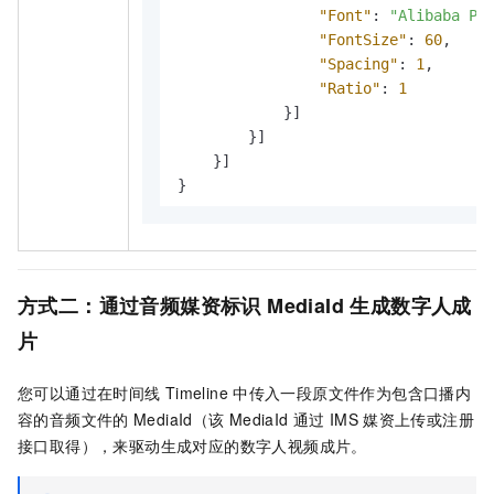
"Font"
:
"Alibaba Pu
"FontSize"
:
60
,
"Spacing"
:
1
,
"Ratio"
:
1
}
]
}
]
}
]
}
方式二：通过音频媒资标识 MediaId
生成数字人成
片
您可以通过在时间线
Timeline
中传入一段原文件作为包含口播内
容的音频文件的
MediaId（该
MediaId
通过
IMS
媒资上传或注册
接口取得），来驱动生成对应的数字人视频成片。