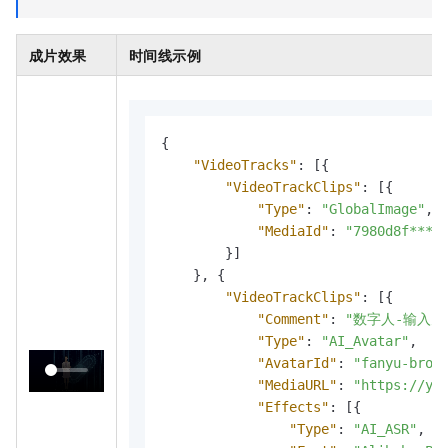
成片效果
时间线示例
{
"VideoTracks"
:
[
{
"VideoTrackClips"
:
[
{
"Type"
:
"GlobalImage"
,
"MediaId"
:
"7980d8f****
}
]
}
,
{
"VideoTrackClips"
:
[
{
"Comment"
:
"数字人-输入为音
"Type"
:
"AI_Avatar"
,
"AvatarId"
:
"fanyu-broa
"MediaURL"
:
"https://yo
"Effects"
:
[
{
"Type"
:
"AI_ASR"
,