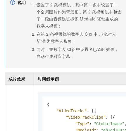
说明
设置了
2
条视频轨，其中第
1
条中设置了一
个全局图片作为背景图，第
2
条视频轨中包含
了一段由音频媒资标识 MediaId
驱动生成的
数字人视频；
在第
2
条视频轨的数字人
Clip
中，指定“云
新”作为数字人形象；
同时，在数字人
Clip
中设置
AI_ASR
效果，
自动生成对应字幕。
成片效果
时间线示例
{
"VideoTracks"
:
[
{
"VideoTrackClips"
:
[
{
"Type"
:
"GlobalImage"
,
"MediaId"
:
"eb2dd180***