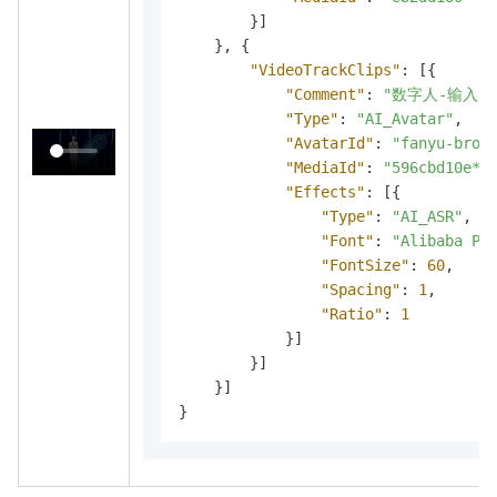
}
]
}
,
{
"VideoTrackClips"
:
[
{
"Comment"
:
"数字人-输入为音
"Type"
:
"AI_Avatar"
,
"AvatarId"
:
"fanyu-broa
"MediaId"
:
"596cbd10e**
"Effects"
:
[
{
"Type"
:
"AI_ASR"
,
"Font"
:
"Alibaba Pu
"FontSize"
:
60
,
"Spacing"
:
1
,
"Ratio"
:
1
}
]
}
]
}
]
}