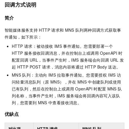
回调方式说明
简介
智能媒体服务支持
HTTP
请求和
MNS
队列两种回调方式获取事
件通知，如下所示：
HTTP
请求：被动接收
IMS
事件通知。您需要部署一个
HTTP
服务接收回调消息，并在控制台上或调用
OpenAPI
时
配置回调
URL，当事件产生时，IMS
服务端会向回调
URL
发
起
HTTP POST
请求，消息内容将通过
HTTP Body
送达。
MNS
队列：主动向
IMS
拉取事件通知。您需要授权
IMS
访
问
轻量消息队列（原 MNS）
，并在
MNS
中创建队列或使用
已有队列，然后在控制台上或调用
OpenAPI
时配置
MNS
队
列名称，当事件产生时，IMS
服务端会将回调内容写入该队
列，您需要到
MNS
中查看接收消息。
优缺点
对比项
HTTP
请求
MNS
队列