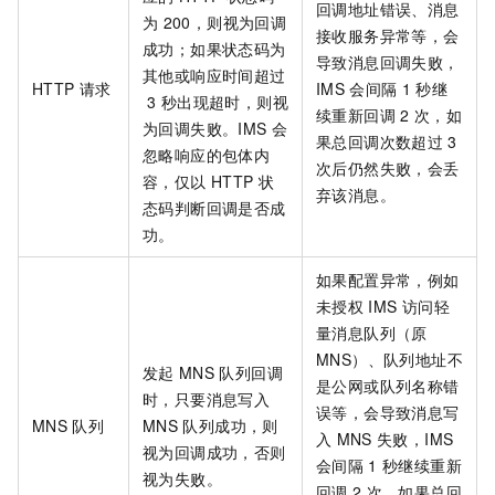
回调地址错误、消息
为
200，则视为回调
接收服务异常等，会
成功；如果状态码为
导致消息回调失败，
其他或响应时间超过
HTTP
请求
IMS
会间隔
1
秒继
3
秒出现超时，则视
续重新回调
2
次，如
为回调失败。IMS
会
果总回调次数超过
3
忽略响应的包体内
次后仍然失败，会丢
容，仅以
HTTP
状
弃该消息。
态码判断回调是否成
功。
如果配置异常，例如
未授权
IMS
访问
轻
量消息队列（原
MNS）
、队列地址不
发起
MNS
队列回调
是公网或队列名称错
时，只要消息写入
误等，会导致消息写
MNS
队列
MNS
队列成功，则
入
MNS
失败，IMS
视为回调成功，否则
会间隔
1
秒继续重新
视为失败。
回调
2
次，如果总回