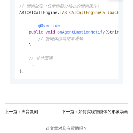
// 回调处理（仅示例部分核心的回调操作）
ARTCAICallEngine.
IARTCAICallEngineCallback
mCal
@Override
public
void
onAgentEmotionNotify
(String emo
// 智能体情绪结果通知
    }

// 其他回调
    ...

};
上一篇：
声音复刻
下一篇：
如何实现智能体的形象动画
该文章对您有帮助吗？