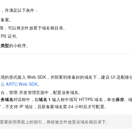
服务生态伙伴
视觉 Coding、空间感知、多模态思考等全面升级
1M上下文，专为长程任务能力而生
云工开物
企业应用
Night Plan 支持 Qwen 3.8-Max
AI 办公
NEW
Red Hat
名，并满足以下条件：
30+ 款产品免费体验
夜间 5 折，Qwen/Meoo/TokenPlan 客户专享
AI智能应用
科研合作
ERP
P 备案。
堂（旗舰版）
SUSE
智能客服
AI 应用构建
大模型原生
CRM
限，可以将文件放置于域名根目录。
2个月
自动承接线索
建站小程序
TPS
证书。
Qoder
大模型服务平台百炼-应用模版
OA 办公系统
HOT
NEW
面向真实软件
个人版上线、团队版降价；千问3.8-Max首发发尝鲜
丰富多元化的应用模版和解决方案
人类型
的小程序。
力提升
财税管理
模板建站
万有无界
大模型服务平台百炼-智能体
400电话
定制建站
的模型效果
灵活可视化地构建企业级 Agent
方案
广告营销
模板小程序
秒悟
人工智能平台 PAI
环境的形式接入
Web SDK，并部署到准备好的域名下，建议
UI
适配移
定制小程序
云端极速 AI 
新一代 AI 视频生成模型，深度适配广告营销等场景
AI Native 的算法工程平台，一站式完成建模、训练、推理服务部署
里云
ARTC Web SDK
。
APP 开发
台，管理-开发管理页面中，配置业务域名。
业务域名
对话框中，在
域名
1
输入框中填写 HTTPS 域名，单击
保存
。
建站系统
"，不支持 IP 地址，且新备案域名需 24 小时后才可配置。
AI 应用
10分钟微调：让0.6B模型媲美235B模型
多模态数据信
需要按照界面上的指引，将校验文件放置在域名根目录下。
依托云原生高可用架构,实现Dify私有化部署
用1%尺寸在特定领域达到大模型90%以上效果