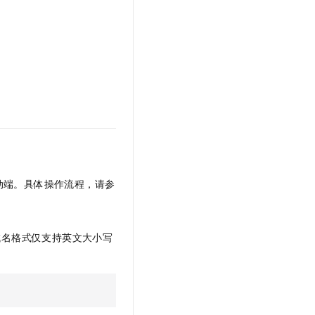
文戏情感细腻自然，动作戏激烈拳拳到肉，实现更强表演能力
支持中英文自由切换，具备更强的噪声鲁棒性
云聚AI 严选权益
SSL 证书
，一键激活高效办公新体验
精选AI产品，从模型到应用全链提效
堡垒机
AI 用量加速计划
应用
防火墙
、识别商机，让客服更高效、服务更出色。
新老同享，达量后返
千问办公
主机安全
NEW
的智能体编程平台
一站式AI生产力平台
AI 应用及服务市场
伶鹊
企业级人与Agent协作平台，接入和调度多个数字员工
智能客服平台，对话机器人、对话分析、智能外呼
AI 应用
大模型服务平台百炼 - 全妙
动端。具体操作流程，请参
大模型
应用创作平台
多模态内容创作工具，已接入 DeepSeek
自然语言处理
数据标注
域名格式仅支持英文大小写
机器学习
息提取
与 AI 智能体进行实时音视频通话
从文本、图片、视频中提取结构化的属性信息
构建支持视频理解的 AI 音视频实时通话应用