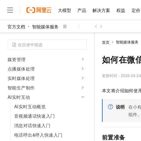
快速开始转码任务
大模型
产品
解决方案
权益
定价
智能生产制作快速入门
智能生产制作功能介绍
官方文档
智能媒体服务
大模型
产品
解决方案
权益
定价
云市场
伙伴
服务
了解阿里云
精选产品
精选解决方案
普惠上云
产品定价
精选商城
成为销售伙伴
售前咨询
为什么选择阿里云
千问AI平台
操作指南
智能媒体服务
首页
了解云产品的定价详情
大模型服务平台百炼
千问办公，解锁你的工作
普惠上云 官方力荐
分销伙伴
在线服务
网站建设
什么是云计算
大
身份与权限管理
大模型服务与应用平台
企业级Agent产品，直接
云服务器38元/年起，超
如何在微信
媒资管理
咨询伙伴
多端小程序
技术领先
云上成本管理
售后服务
千问大模型
Agency Agents：拥
官方推荐返现计划
点播媒体处理
大模型
大模型
精选产品
精选解决方案
Salesforce 国际版订阅
稳定可靠
管理和优化成本
多元化、高性能、安全可靠
推荐新用户得奖励，单订单
更新时间：
2026-04-24
销售伙伴合作计划
实时媒体处理
自助服务
友盟天域
安全合规
人工智能与机器学习
AI
文本生成
智能生产制作
无影云电脑
HappyHorse 打造一
云工开物
本文将介绍如何使
无影生态合作计划
在线服务
观测云
分析师报告
随时随地安全接入的云上超
高校专属算力普惠，学生认
计算
互联网应用开发
AI实时互动
Qwen3.8-Max
HOT
Salesforce On Alibaba C
工单服务
智能体时代全能旗舰模型
Tuya 物联网平台阿里云
研究报告与白皮书
AI实时互动概览
说明
在小
云解析DNS
快速拥有专属 OpenClaw
Consulting Partner 合
大数据
容器
免费试用
短信专区
组件
音视频通话快速入门
蓝凌 OA
Qwen3.7-Plus
AI 大模型销售与服务生
现代化应用
存储
天池大赛
能看、能想、能动手的多模
消息对话快速入门
云原生大数据计算服务 Max
解决方案免费试用 新老
电子合同
面向分析的企业级SaaS模
最高领取价值200元试用
安全
电话呼出&呼入快速入门
网络与CDN
前置准备
AI 算法大赛
Qwen3-VL-Plus
畅捷通