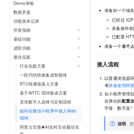
Demo体验
AI 产品 免费试用
网络
安全
云开发大赛
Tableau 订阅
准备好一个域
1亿+ 大模型 tokens 和 
数据罗盘
可观测
入门学习赛
中间件
已经过 IC
AI空中课堂在线直播课
功能发布记录
140+云产品 免费试用
大模型服务
具备操作权
上云与迁云
开发指南
产品新客免费试用，最长1
数据库
生态解决方案
已配置
HT
基础功能
千问AI平台-Token Plan
企业出海
大模型ACA认证体验
大数据计算
准备一个
非个
进阶功能
助力企业全员 AI 认知与能
行业生态解决方案
政企业务
媒体服务
最佳实践
千问AI平台-模型体验
开发者生态解决方案
接入流程
在线体验全尺寸、多种模态
行业实践方案
企业服务与云通信
AI 开发和 AI 应用解决
一段代码快速集成智能体
Happy 系列大模型
以普通浏览器
域名与网站
RTC纯通道接入方案
考
快速使用阿
终端用户计算
基于ARTC SDK集成方案
在小程序管理后
在弹出的
配置
灵境数字人选择与定制流程
Serverless
大模型解决方案
字母、数字及"-
如何在微信小程序中接入Web
开发工具
SDK
快速部署 Dify，高效搭建 
说明
您
阿里云百炼✖AI实时互动最佳实
迁移与运维管理