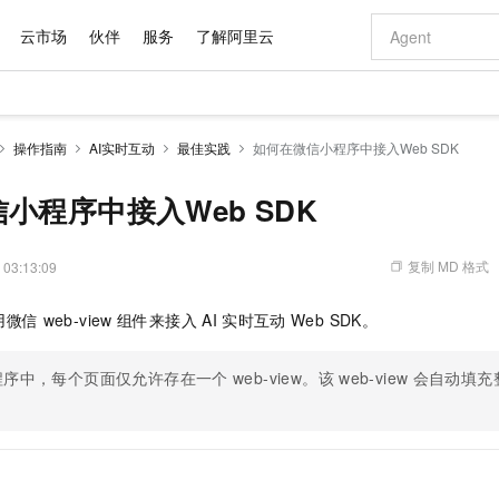
云市场
伙伴
服务
了解阿里云
AI 特惠
数据与 API
成为产品伙伴
企业增值服务
最佳实践
价格计算器
AI 场景体
基础软件
产品伙伴合
阿里云认证
市场活动
配置报价
大模型
操作指南
AI实时互动
最佳实践
如何在微信小程序中接入Web SDK
自助选配和估算价格
新方式
域名与网站
睿译宝，AI翻译排版一步到位
智启 AI 普惠权益
产品生态集成认证中心
企业支持计划
云上春晚
千问官方 MaaS 平台，为开发者和 Agent 而生，新用户赠送 1 亿 + tokens 额度
云服务器 EC
Qwen Aud
AI Coding
阿里云Maa
2026 阿里云
为企业打
数据集
Windows
大模型认证
模型
NEW
NEW
交付可用成果
值低价云产品抢先购
提供智能易用的域名与建站服务
上传文档即自动完成翻译和格式还原
至高享 1亿+免费 tokens，加速 Al 应用落地
安全可靠、弹
智能编程，一键
小程序中接入Web SDK
产品生态伙伴
专家技术服务
云上奥运之旅
弹性计算合作
阿里云中企出
手机三要素
宝塔 Linux
全部认证
价格优势
有专属领域专家
对象存储 OSS
GLM-5.2：长任务时代开源旗舰模型
阿里云 OPC 创新助力计划
云数据库 RD
即刻拥有 DeepS
AI 电商营销
产品生态伙伴工作台
企业增值服务台
云栖战略参考
云存储合作计
云栖大会
身份实名认证
CentOS
训练营
推动算力普惠，释放技术红利
的大模型服务
最高返9万
多领域专家智能体,一键组建 AI 虚拟交付团队
至高百万元 Token 补贴，加速一人公司成长
稳定、安全、高性价比、高性能的云存储服务
真正可用的 1M 上下文,一次完成代码全链路开发
轻松解锁专属 Dee
从图文生成到
复制 MD 格式
 03:13:09
云上的中国
数据库合作计
活动全景
短信
Docker
图片和
站式影视创作平台
人工智能平台 PAI
Hermes Agent，打造自进化智能体
Token Plan 模型订阅计划
Qoder
5 分钟轻松部署
AI 广告创作
企业成长
大模型
NEW
信息公告
用微信
web-view
组件来接入
AI
实时互动
Web SDK。
看见新力量
云网络合作计
OCR 文字识别
JAVA
级电脑
证享300元代金券
可视化编排打通从文字构思到成片全链路闭环
一站式AI开发、训练和推理服务
自主进化，持久记忆，越用越聪明
Qwen3.8-Max 首发尝鲜，限时加量 10 倍，夜间低至2折
面向真实软件
图文、视频一
Kimi-K3
HappyHors
NEW
魔搭 Mode
loud
服务实践
官网公告
Kimi 最新旗舰模型，长程编程与推理利器
让文字生成流
金融模力时刻
Salesforce O
版
发票查验
全能环境
程序中，每个页面仅允许存在一个
web-view。该
web-view
会自动填充
Qoder CN
Claude Code + GStack 打造工程团队
千问办公，限时限量积分加倍
云原生数据库 P
低代码高效构
AI 建站
NEW
作计划
计划
创新中心
魔搭 ModelSc
健康状态
。
让AI从“聊天伙伴”进化为能干活的“数字员工”
覆盖公网/内网、递归/权威、移动APP等全场景解析服务
安装技能 GStack，拥有专属 AI 工程团队
你的AI工作搭子，覆盖日常办公高频场景
基于千问大模型等，支持代码智能生成、研发智能问答
0 代码专业建
客户案例
天气预报查询
操作系统
Deepseek-v4-pro
HappyHors
态合作计划
态智能体模型
旗舰 MoE 大模型，百万上下文与顶尖推理能力
图生视频，流
Compute
同享
容器服务 Kubernetes 版 ACK
万小智 AI 建站低至 15元/月
云防火墙
AI 短剧/漫剧
快递物流查询
WordPress
成为服务伙
高校合作
式云数据仓库
点，立即开启云上创新
提供一站式管理容器应用的 K8s 服务
送.CN域名，送备案服务码
云原生的云上
AI助力短剧
GLM-5.2
Wan2.7-T
Ubuntu