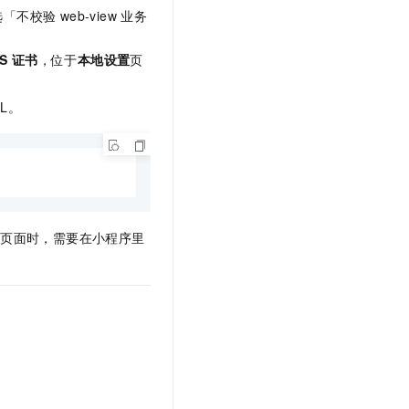
t.diy 一步搞定创意建站
构建大模型应用的安全防护体系
校验 web-view 业务
通过自然语言交互简化开发流程,全栈开发支持
通过阿里云安全产品对 AI 应用进行安全防护
S 证书
，位于
本地设置
页
RL。
该页面时，需要在小程序里