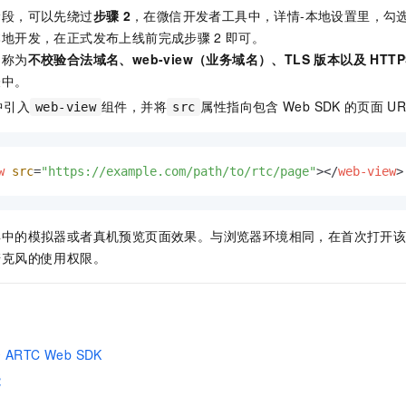
一个 AI 助手
即刻拥有 DeepSeek-R1 满血版
超强辅助，Bol
阶段，可以先绕过
步骤
2
，在微信开发者工具中，详情-本地设置里，勾选「不
在企业官网、通讯软件中为客户提供 AI 客服
多种方案随心选，轻松解锁专属 DeepSeek
本地开发，在正式发布上线前完成步骤
2
即可。
名称为
不校验合法域名、web-view（业务域名）、TLS 版本以及 HTTP
表中。
中引入
组件，并将
属性指向包含
Web SDK
的页面
U
web-view
src
w
src
=
"https://example.com/path/to/rtc/page"
>
</
web-view
>
具中的模拟器或者真机预览页面效果。与浏览器环境相同，在首次打开
麦克风的使用权限。
云
ARTC Web SDK
能
引