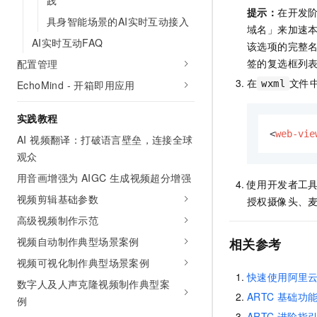
践
10 分钟在聊天系统中增加
提示：
在开发
专有云
具身智能场景的AI实时互动接入
域名」来加速
AI实时互动FAQ
该选项的完整
签的复选框列
配置管理
在
文件
EchoMind - 开箱即用应用
wxml
实践教程
<
web-vie
AI 视频翻译：打破语言壁垒，连接全球
观众
用音画增强为 AIGC 生成视频超分增强
使用开发者工
视频剪辑基础参数
授权摄像头、
高级视频制作示范
视频自动制作典型场景案例
相关参考
视频可视化制作典型场景案例
快速使用阿里
数字人及人声克隆视频制作典型案
ARTC 基础功
例
ARTC 进阶指