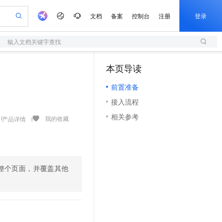
文档
备案
控制台
注册
登录
输入文档关键字查找
验
作计划
器
AI 活动
专业服务
服务伙伴合作计划
开发者社区
加入我们
服务平台百炼
阿里云 OPC 创新助力计划
本页导读
（1）
一站式生成采购清单，支持单品或批量购买
S
io：打造专属 AI 语音助手
S产品伙伴计划（繁花）
峰会
造的大模型服务与应用开发平台
轻量应用服务器
一句话生成原生可编辑精美 PPT 文稿
AI 生产力先锋
Al MaaS 服务伙伴赋能合作
域名
博文
Careers
至高可申请百万元
前置准备
性可伸缩的云计算服务
开启高性价比 AI 编程新体验
Qwen-Audio-3.0-Realtime 端到端实时语音角色扮演
输入一句话想法, 轻松生成专业的 PPT
先锋实践拓展 AI 生产力的边界
快速构建应用程序和网站，即刻迈出上云第一步
Token 补贴，五大权
计划
海大会
伙伴信用分合作计划
商标
问答
社会招聘
接入流程
益加速 OPC 成功
S
eek-V4-Pro
数字证书管理服务（原SSL证书）
一键部署幻兽帕鲁游戏服务器
飞天发布时刻
HOT
划
备案
电子书
校园招聘
相关参考
pSeek-V4-Pro
视频创作，一键激活电商全链路生产力
全托管，含MySQL、PostgreSQL、SQL Server、MariaDB多引擎
实现全站HTTPS，呈现可信的WEB访问
一键购买专属联机服务器，轻松开启游戏
所见，即是所愿
我的收藏
产品详情
更多支持
划
公司注册
镜像站
视频生成
语音识别与合成
专属 QwenPaw
短信服务
漫剧工坊：一站式动画创作平台
AI 实训营
HOT
合作伙伴培训与认证
划
上云迁移
的智能体编程平台
站生成，高效打造优质广告素材
从聊天伙伴进化为能主动干活的本地数字员工
快速生产连贯的高质量长漫剧
从基础到进阶，Agent 创客手把手教你
国内短信简单易用，安全可靠，秒级触达，全球覆盖200+国家和地区。
e-1.1-T2V
Qwen3-TTS-Flash
lScope
我要反馈
查询合作伙伴
畅细腻的高质量视频
离线语音合成大模型，多语言方言自适应，低延迟高稳定
n Alibaba Cloud ISV 合作
代维服务
整个页面，并覆盖其他
olarDB
建企业门户网站
大数据开发治理平台 DataWorks
10 分钟搭建微信、支付宝小程序
创新加速
ope
登录合作伙伴管理后台
我要建议
站，无忧落地极速上线
以可视化方式快速构建移动和 PC 门户网站
100%兼容MySQL、PostgreSQL，兼容Oracle，支持集中和分布式
高效部署网站，快速应用到小程序
Data Agent 驱动的一站式 Data+AI 开发治理平台
e-1.1-I2V
Cosyvoice-V3-Flash
安全
畅自然，细节丰富
高表现力语音合成大模型，语音克隆听感自然
我要投诉
上云场景组合购
伴
边界网络安全防护产品
漫剧创作，剧本、分镜、视频高效生成
覆盖90%+业务场景，专享组合折扣价
2V
VPN
Fun-ASR