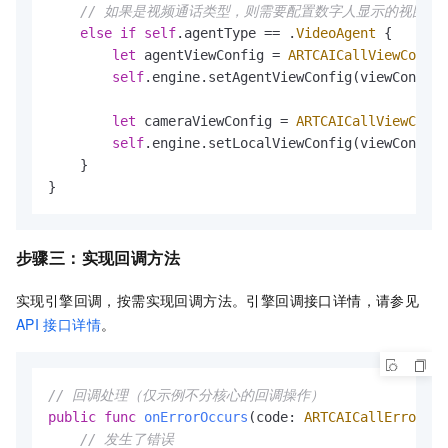
// 如果是视频通话类型，则需要配置数字人显示的视图配
else
if
self
.agentType 
==
 .
VideoAgent
 {

let
 agentViewConfig 
=
ARTCAICallViewConfig
self
.engine.setAgentViewConfig(viewConfig:
let
 cameraViewConfig 
=
ARTCAICallViewConfi
self
.engine.setLocalViewConfig(viewConfig:
    }

}
步骤三：实现回调方法
实现引擎回调，按需实现回调方法。引擎回调接口详情，请参见
API
接口详情
。
// 回调处理（仅示例不分核心的回调操作）
public
func
onErrorOccurs
(
code
: 
ARTCAICallErrorCod
// 发生了错误