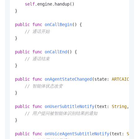
self
.engine.handup()

}

public
func
onCallBegin
() {

// 通话开始
}

public
func
onCallEnd
() {

// 通话结束
}

public
func
onAgentStateChanged
(
state
: 
ARTCAICallA
// 智能体状态改变
}

public
func
onUserSubtitleNotify
(
text
: 
String
, 
isS
// 用户提问被智能体识别结果的通知
}

public
func
onVoiceAgentSubtitleNotify
(
text
: 
Strin