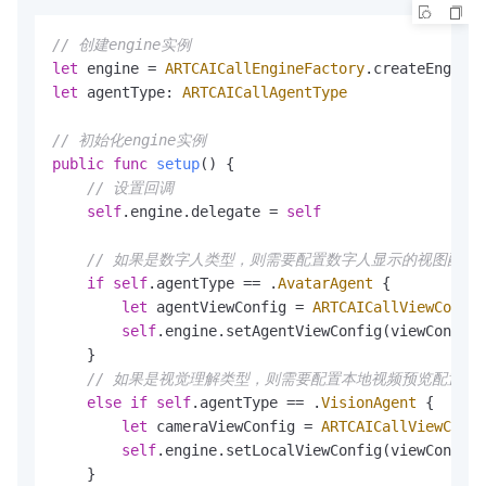
// 创建engine实例
let
 engine 
=
ARTCAICallEngineFactory
let
 agentType: 
ARTCAICallAgentType
// 初始化engine实例
public
func
setup
() {

// 设置回调
self
.engine.delegate 
=
self
// 如果是数字人类型，则需要配置数字人显示的视图配置
if
self
.agentType 
==
 .
AvatarAgent
 {

let
 agentViewConfig 
=
ARTCAICallViewConfig
self
.engine.setAgentViewConfig(viewConfig:
    }

// 如果是视觉理解类型，则需要配置本地视频预览配置
else
if
self
.agentType 
==
 .
VisionAgent
 {

let
 cameraViewConfig 
=
ARTCAICallViewConfi
self
.engine.setLocalViewConfig(viewConfig:
    }
