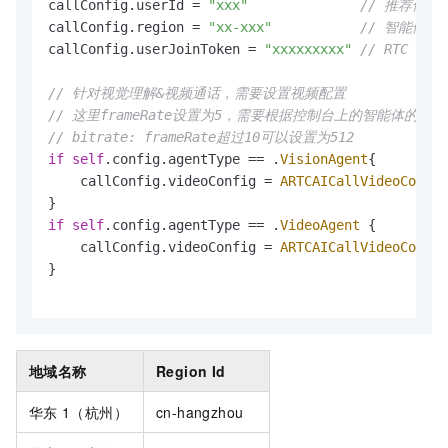
callConfig.userId 
=
"xxx"
// 推荐使用
callConfig.region 
=
"xx-xxx"
// 智能体
callConfig.userJoinToken 
=
"xxxxxxxxx"
// RTC Toke
// 针对视觉理解&视频通话，需要设置视频配置
// 这里frameRate设置为5，需要根据控制台上的智能体的抽
// bitrate: frameRate超过10可以设置为512
if
self
.config.agentType 
==
 .
VisionAgent
{

    callConfig.videoConfig 
=
ARTCAICallVideoConfig
if
self
.config.agentType 
==
 .
VideoAgent
 {

    callConfig.videoConfig 
=
ARTCAICallVideoConfig
}

地域名称
Region Id
华东
1（杭州）
cn-hangzhou