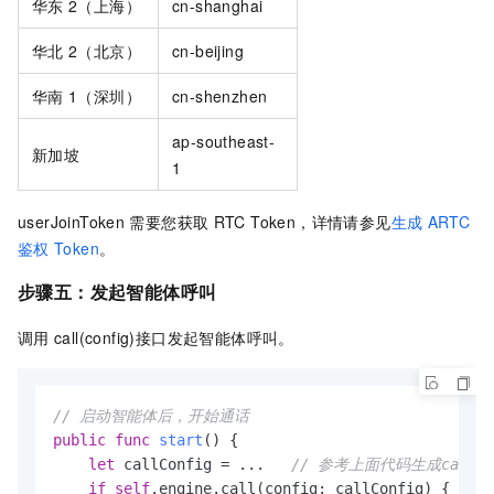
华东
2（上海）
cn-shanghai
华北
2（北京）
cn-beijing
华南
1（深圳）
cn-shenzhen
ap-southeast-
新加坡
1
userJoinToken
需要您获取
RTC Token，详情请参见
生成
ARTC
鉴权
Token
。
步骤五：
发起智能体呼叫
调用
call(config)接口发起智能体呼叫。
// 启动智能体后，开始通话
public
func
start
() {

let
 callConfig 
=
...
// 参考上面代码生成callCo
if
self
.engine.call(config: callConfig) {
