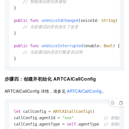
// 智能体回答结果通知
}

public
func
onVoiceIdChanged
(
voiceId
: 
String
) {

// 当前通话的音色发生了改变
}

public
func
onVoiceInterrupted
(
enable
: 
Bool
) {

// 当前通话的语音打断是否启用
}
步骤四：
创建并初始化
ARTCAICallConfig
ARTCAICallConfig
详情，请参见
ARTCAICallConfig
。
let
 callConfig 
=
ARTCAICallConfig
()

callConfig.agentId 
=
"xxx"
// 智能体Id
callConfig.agentType 
=
self
.agentType  
// 智能体类