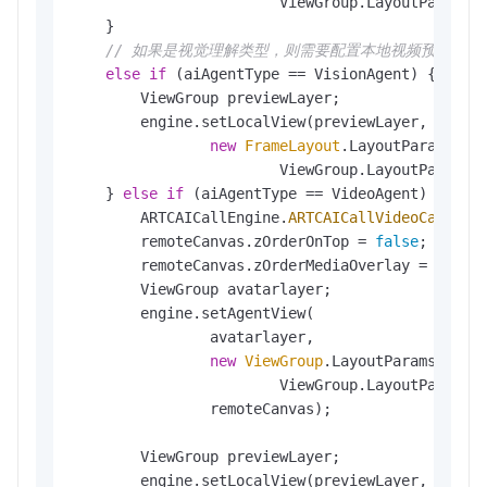
                        ViewGroup.LayoutParams.M
    }

// 如果是视觉理解类型，则需要配置本地视频预览显示
else
if
 (aiAgentType == VisionAgent) {

        ViewGroup previewLayer;

        engine.setLocalView(previewLayer,

new
FrameLayout
.LayoutParams(Vie
                        ViewGroup.LayoutParams.M
    } 
else
if
 (aiAgentType == VideoAgent) {

        ARTCAICallEngine.
ARTCAICallVideoCanvas
        remoteCanvas.zOrderOnTop = 
false
;

        remoteCanvas.zOrderMediaOverlay = 
false
;
        ViewGroup avatarlayer;

        engine.setAgentView(

                avatarlayer,

new
ViewGroup
.LayoutParams(ViewG
                        ViewGroup.LayoutParams.M
                remoteCanvas);

        ViewGroup previewLayer;

        engine.setLocalView(previewLayer,
