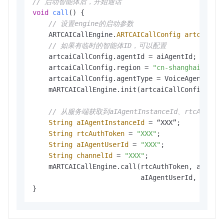
// 启动智能体后，开始通话
void
call
()
 {

// 设置engine的启动参数
    ARTCAICallEngine.
ARTCAICallConfig
artcaiCal
// 如果有临时的智能体ID，可以配置
    artcaiCallConfig.agentId = aiAgentId;

    artcaiCallConfig.region = 
"cn-shanghai"
;
//
    artcaiCallConfig.agentType = VoiceAgent;
//
    mARTCAICallEngine.init(artcaiCallConfig);

// 从服务端获取到aIAgentInstanceId、rtcAuthToke
String
aIAgentInstanceId
=
 “XXX”;

String
rtcAuthToken
=
"XXX"
;

String
aIAgentUserId
=
"XXX"
;

String
channelId
=
"XXX"
;

    mARTCAICallEngine.call(rtcAuthToken, aIAgent
                           aIAgentUserId, channe
}