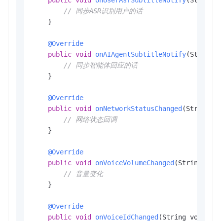
public
void
onUserAsrSubtitleNotify
(String 
// 同步ASR识别用户的话
    }

@Override
public
void
onAIAgentSubtitleNotify
(String 
// 同步智能体回应的话
    }

@Override
public
void
onNetworkStatusChanged
(String u
// 网络状态回调
    }

@Override
public
void
onVoiceVolumeChanged
(String uid
// 音量变化
    }

@Override
public
void
onVoiceIdChanged
(String voiceId