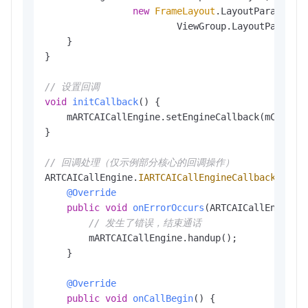
new
FrameLayout
.LayoutParams(Vie
                        ViewGroup.LayoutParams.M
    }

}

// 设置回调
void
initCallback
()
 {

    mARTCAICallEngine.setEngineCallback(mCallEng
}

// 回调处理（仅示例部分核心的回调操作）
ARTCAICallEngine.
IARTCAICallEngineCallback
mCal
@Override
public
void
onErrorOccurs
(ARTCAICallEngine.
// 发生了错误，结束通话
        mARTCAICallEngine.handup();

    }

@Override
public
void
onCallBegin
()
 {
