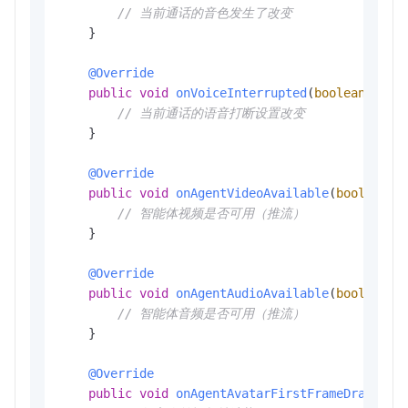
// 当前通话的音色发生了改变
    }

@Override
public
void
onVoiceInterrupted
(
boolean
 enab
// 当前通话的语音打断设置改变
    }

@Override
public
void
onAgentVideoAvailable
(
boolean
 a
// 智能体视频是否可用（推流）
    }

@Override
public
void
onAgentAudioAvailable
(
boolean
 a
// 智能体音频是否可用（推流）
    }

@Override
public
void
onAgentAvatarFirstFrameDrawn
()
 {