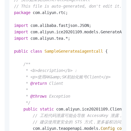
// This file is auto-generated, don't edit it. Tha
package
 com.aliyun.rtc;

import
import
import
 com.aliyun.tea.*;

public
class
SampleGenerateaiagentcall
 {

/**

     * <b>description</b> :

     * <p>使用AK&amp;SK初始化账号Client</p>

     * 
@return
 Client

     *

     * 
@throws
 Exception

     */
public
static
 com.aliyun.ice20201109.Client 
cr
// 工程代码泄露可能会导致 AccessKey 泄露
// 建议使用更安全的 STS 方式，更多鉴权访问方式请参见：htt
        com.aliyun.teaopenapi.models.
Config
config