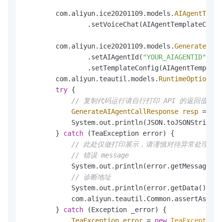
        com.aliyun.ice20201109.models.
AIAgentTempl
                .setVoiceChat(AIAgentTemplateConfi
        com.aliyun.ice20201109.models.
GenerateAIAg
                .setAIAgentId(
"YOUR_AIAGENTID"
)

                .setTemplateConfig(AIAgentTemplate
        com.aliyun.teautil.models.
RuntimeOptions
r
try
 {

// 复制代码运行请自行打印 API 的返回值
GenerateAIAgentCallResponse
resp
=
 cli
            System.out.println(JSON.toJSONString(r
        } 
catch
 (TeaException error) {

// 此处仅做打印展示，请谨慎对待异常处理，
// 错误 message
            System.out.println(error.getMessage())
// 诊断地址
            System.out.println(error.getData().get
            com.aliyun.teautil.Common.assertAsStri
        } 
catch
 (Exception _error) {

TeaException
error
=
new
TeaException
(