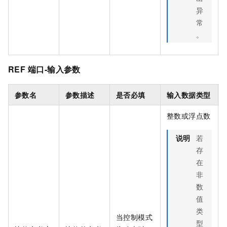
异
常
。
REF
端口-输入参数
参数名
参数描述
是否必填
输入数据类型
整数或浮点数
说明
若
存
在
非
数
值
类
当控制模式
型