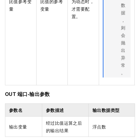
比值参考变
比值的参考
为动态时，
数
量
变量
才需要配
据
置。
，
则
会
抛
出
异
常
。
OUT
端口-输出参数
参数名
参数描述
输出数据类型
经过比值运算之后
输出变量
浮点数
的输出结果