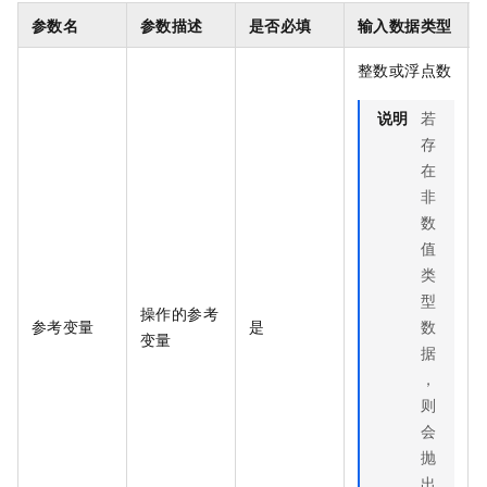
参数名
参数描述
是否必填
输入数据类型
整数或浮点数
说明
若
存
在
非
数
值
类
型
操作的参考
参考变量
是
数
变量
据
，
则
会
抛
出