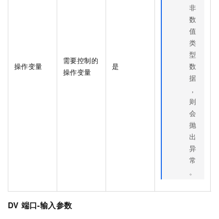
非
数
值
类
型
需要控制的
操作变量
是
数
操作变量
据
，
则
会
抛
出
异
常
。
DV
端口-输入参数