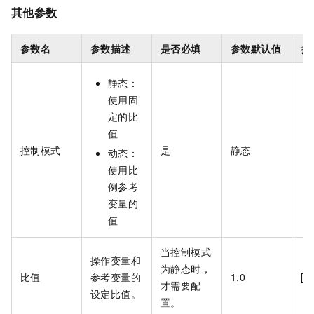
其他参数
参数名
参数描述
是否必填
参数默认值
参
静态：
使用固
定的比
值
控制模式
是
静态
动态：
使用比
例参考
变量的
值
当控制模式
操作变量和
为静态时，
比值
参考变量的
1.0
[-
才需要配
设定比值。
置。