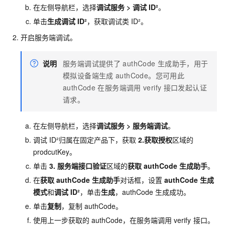
在左侧导航栏，选择
调试服务
>
调试
ID²
。
单击
生成调试
ID²
，获取调试类
ID²。
开启服务端调试。
说明
服务端调试提供了
authCode
生成助手，用于
模拟设备端生成
authCode。您可用此
authCode
在服务端调用
verify
接口发起认证
请求。
在左侧导航栏，选择
调试服务
>
服务端调试
。
调试
ID²归属在固定产品下，获取
2.获取授权
区域的
prodcutKey。
单击
3. 服务端接口验证
区域的
获取
authCode 生成助手
。
在
获取
authCode 生成助手
对话框，设置
authCode 生成
模式
和
调试 ID²
，单击
生成
，authCode
生成成功。
单击
复制
，复制
authCode。
使用上一步获取的
authCode，在服务端调用
verify
接口。