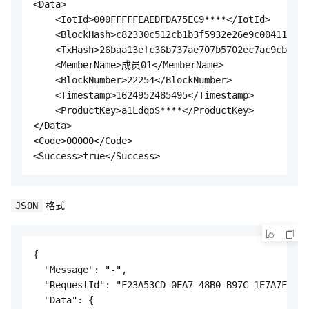
<Data>

    <IotId>000FFFFFEAEDFDA75EC9****</IotId>

    <BlockHash>c82330c512cb1b3f5932e26e9c00411b28b
    <TxHash>26baa13efc36b737ae707b5702ec7ac9cb111b
    <MemberName>成员01</MemberName>

    <BlockNumber>22254</BlockNumber>

    <Timestamp>1624952485495</Timestamp>

    <ProductKey>a1LdqoS****</ProductKey>

</Data>

<Code>00000</Code>

<Success>true</Success>
格式
JSON
{

  "Message": "-",

  "RequestId": "F23A53CD-0EA7-48B0-B97C-1E7A7F91**
  "Data": {
