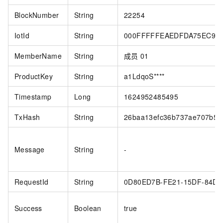
BlockNumber
String
22254
IotId
String
000FFFFFEAEDFDA75EC9***
MemberName
String
成员
01
ProductKey
String
a1LdqoS****
Timestamp
Long
1624952485495
TxHash
String
26baa13efc36b737ae707b57
Message
String
-
RequestId
String
0D80ED7B-FE21-15DF-84D6-
Success
Boolean
true