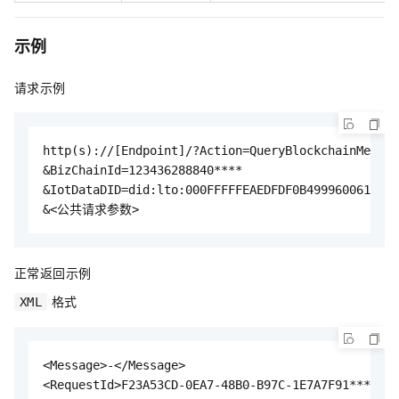
示例
请求示例
http(s)://[Endpoint]/?Action=QueryBlockchainMetada
&BizChainId=123436288840****

&IotDataDID=did:lto:000FFFFFEAEDFDF0B4999600610B59
&<公共请求参数>
正常返回示例
格式
XML
<Message>-</Message>

<RequestId>F23A53CD-0EA7-48B0-B97C-1E7A7F91****</R