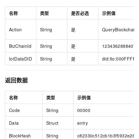
名称
类型
是否必选
示例值
Action
String
是
QueryBlockchain
BizChainId
String
是
123436288840***
IotDataDID
String
是
did:lto:000FFF
返回数据
名称
类型
示例值
Code
String
00000
Data
Struct
entry
BlockHash
String
c82330c512cb1b3f5932e26e