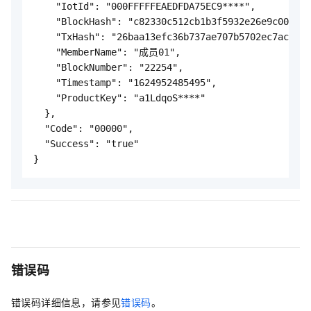
    "IotId": "000FFFFFEAEDFDA75EC9****",

    "BlockHash": "c82330c512cb1b3f5932e26e9c00411b
    "TxHash": "26baa13efc36b737ae707b5702ec7ac9cb1
    "MemberName": "成员01",

    "BlockNumber": "22254",

    "Timestamp": "1624952485495",

    "ProductKey": "a1LdqoS****"

  },

  "Code": "00000",

  "Success": "true"

}
错误码
错误码详细信息，请参见
错误码
。