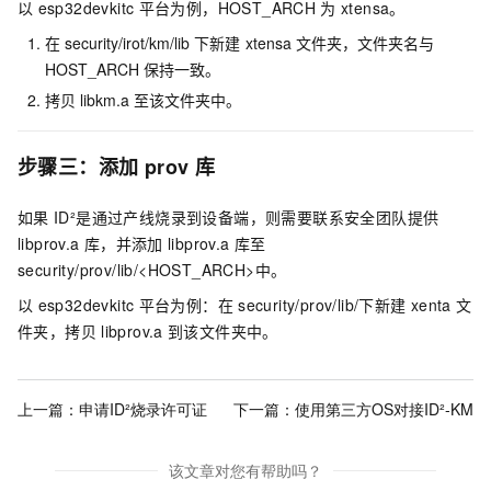
以
esp32devkitc
平台为例，HOST_ARCH
为
xtensa。
在
security/irot/km/lib
下新建
xtensa
文件夹，文件夹名与
HOST_ARCH
保持一致。
拷贝
libkm.a
至该文件夹中。
步骤三：添加
prov
库
如果
ID²是通过产线烧录到设备端，则需要联系安全团队提供
libprov.a
库，并添加
libprov.a
库至
security/prov/lib/<HOST_ARCH>中。
以
esp32devkitc
平台为例：在
security/prov/lib/下新建
xenta
文
件夹，拷贝
libprov.a
到该文件夹中。
上一篇：
申请ID²烧录许可证
下一篇：
使用第三方OS对接ID²-KM
该文章对您有帮助吗？