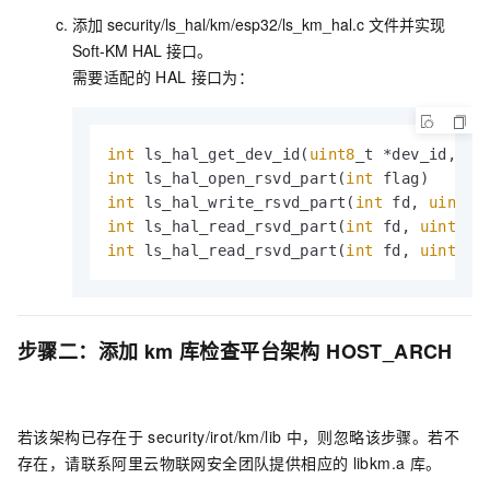
添加
security/ls_hal/km/esp32/ls_km_hal.c
文件并实现
Soft-KM HAL
接口。
需要适配的
HAL
接口为：
int
 ls_hal_get_dev_id(
uint8
_t *dev_id, 
ui
int
 ls_hal_open_rsvd_part(
int
int
 ls_hal_write_rsvd_part(
int
 fd, 
uint32
int
 ls_hal_read_rsvd_part(
int
 fd, 
uint32
_
int
 ls_hal_read_rsvd_part(
int
 fd, 
uint32
_
步骤二：添加
km
库检查平台架构
HOST_ARCH
若该架构已存在于
security/irot/km/lib
中，则忽略该步骤。若不
存在，请联系阿里云物联网安全团队提供相应的
libkm.a
库。