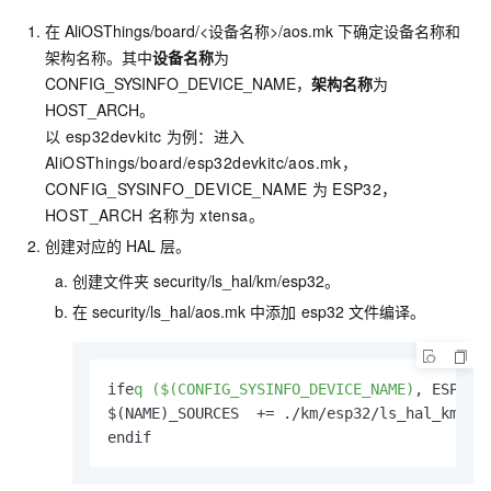
在
AliOSThings/board/<设备名称>/aos.mk
下确定设备名称和
架构名称。其中
设备名称
为
CONFIG_SYSINFO_DEVICE_NAME，
架构名称
为
HOST_ARCH。
以
esp32devkitc
为例：进入
AliOSThings/board/esp32devkitc/aos.mk，
CONFIG_SYSINFO_DEVICE_NAME
为
ESP32，
HOST_ARCH
名称为
xtensa。
创建对应的
HAL
层。
创建文件夹
security/ls_hal/km/esp32。
在
security/ls_hal/aos.mk
中添加
esp32
文件编译。
ife
q ($(CONFIG_SYSINFO_DEVICE_NAME)
, ESP32)

$(NAME)_SOURCES  += ./km/esp32/ls_hal_km.c

endif