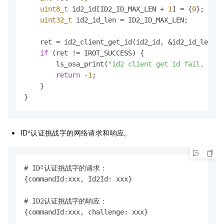
uint8_t
 id2_id[ID2_ID_MAX_LEN + 
1
] = {
0
};

uint32_t
 id2_id_len = ID2_ID_MAX_LEN;

    ret = id2_client_get_id(id2_id, &id2_id_len);

if
 (ret != IROT_SUCCESS) {

        ls_osa_print(
"id2 client get id fail, %d\n
return
-1
;

    }

}
ID²认证挑战字的网络请求和响应。
# ID²认证挑战字的请求：

{commandId:xxx, Id2Id: xxx}

# ID2认证挑战字的响应：

{commandId:xxx, challenge: xxx}