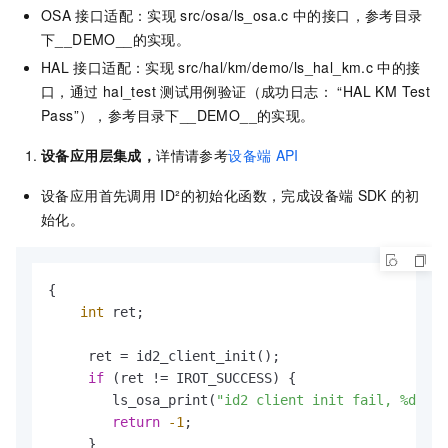
OSA
接口适配：实现
src/osa/ls_osa.c
中的接口，参考目录
下__DEMO__的实现。
HAL
接口适配：实现
src/hal/km/demo/ls_hal_km.c
中的接
口，通过
hal_test
测试用例验证（成功日志： “HAL KM Test
Pass”），参考目录下__DEMO__的实现。
设备应用层集成，
详情请参考
设备端
API
设备应用首先调用
ID²的初始化函数，完成设备端
SDK
的初
始化。
{

int
 ret;

     ret = id2_client_init();

if
 (ret != IROT_SUCCESS) {

        ls_osa_print(
"id2 client init fail, %d\n"
,
return
-1
;

     }
