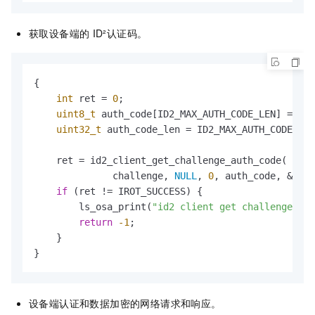
获取设备端的
ID²认证码。
{

int
 ret = 
0
;

uint8_t
 auth_code[ID2_MAX_AUTH_CODE_LEN] = {
0
}
uint32_t
 auth_code_len = ID2_MAX_AUTH_CODE_LEN
    ret = id2_client_get_challenge_auth_code(

              challenge, 
NULL
, 
0
, auth_code, &auth
if
 (ret != IROT_SUCCESS) {

        ls_osa_print(
"id2 client get challenge aut
return
-1
;

    }

}
设备端认证和数据加密的网络请求和响应。