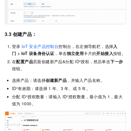
3.3
创建产品：
登录
IoT
安全产品控制台
控制台，在左侧导航栏，选择
入
门 > IoT
设备身份认证
，单击
独立使用
卡片的
开始接入
按钮。
在
配置产品
页面创建新产品&分配
ID²授权，然后单击
下一步
按钮。
选择产品：请选择
创建新产品
，并输入产品名称。
ID²有效期：请选择
1
年、3
年、或
5
年。
分配
ID²授权数量：请输入
ID²授权数量，最小值为
1，最大
值为
1000。