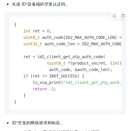
生成
ID²设备端的空发认证码。
{

int
 ret = 
0
;

uint8_t
 auth_code[ID2_MAX_AUTH_CODE_LEN] = {
0
}
uint32_t
 auth_code_len = ID2_MAX_AUTH_CODE_LEN
    ret = id2_client_get_otp_auth_code(

              (
uint8_t
 *)product_secret, (
int
)
strl
               auth_code, &auth_code_len);

if
 (ret != IROT_SUCCESS) {

        ls_osa_print(
"id2_client_get_otp_auth_code
return
-1
;

    }

}
ID²空发的网络请求和响应。