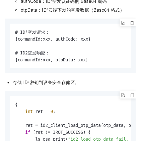
authCode：ID²空发认证码的
Base64
编码
otpData：ID²云端下发的空发数据（Base64
格式）
# ID²空发请求：

{commandId:xxx, authCode: xxx}

# ID2空发响应：

{commandId:xxx, otpData: xxx}
存储
ID²密钥到设备安全存储区。
{

int
 ret = 
0
;

    ret = id2_client_load_otp_data(otp_data, otp_l
if
 (ret != IROT_SUCCESS) {

        ls_osa_print(
"id2 load otp data fail, %d\n