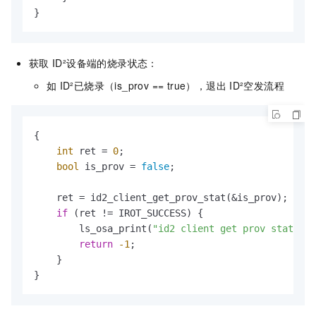
}
获取
ID²设备端的烧录状态：
如
ID²已烧录（is_prov == true），退出
ID²空发流程
{

int
 ret = 
0
;

bool
 is_prov = 
false
;

    ret = id2_client_get_prov_stat(&is_prov);

if
 (ret != IROT_SUCCESS) {

        ls_osa_print(
"id2 client get prov stat fai
return
-1
;

    } 

}