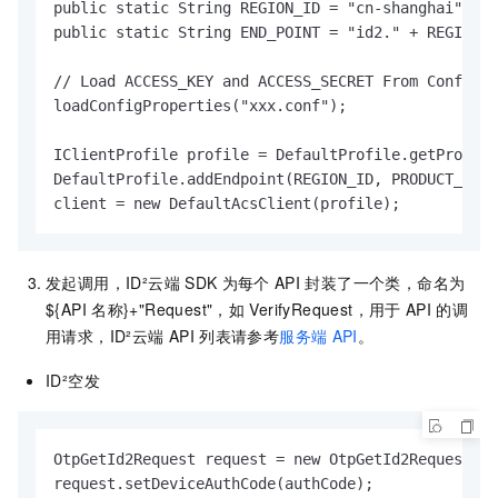
public static String REGION_ID = "cn-shanghai";

public static String END_POINT = "id2." + REGION_I
// Load ACCESS_KEY and ACCESS_SECRET From Config F
loadConfigProperties("xxx.conf");

IClientProfile profile = DefaultProfile.getProfile
DefaultProfile.addEndpoint(REGION_ID, PRODUCT_CODE
client = new DefaultAcsClient(profile);
发起调用，ID²云端
SDK
为每个
API
封装了一个类，命名为
${API
名称}+"Request"，如
VerifyRequest，用于
API
的调
用请求，ID²云端
API
列表请参考
服务端
API
。
ID²空发
OtpGetId2Request request = new OtpGetId2Request();

request.setDeviceAuthCode(authCode);
