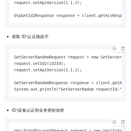
request.setApiVersion(1.1.2);

OtpGetId2Response response = client.getAcsResponse
获取
ID²认证挑战字
GetServerRandomRequest request = new GetServerRand
request.setId2(id2Id);

request.setApiVersion(1.1.2);

GetServerRandomResponse response = client.getAcsRe
System.out.println("GetServerRadom requestId:" + r
ID²设备认证和业务密钥加密
VerifyAndEncryptRequest request = new VerifyAndEnc