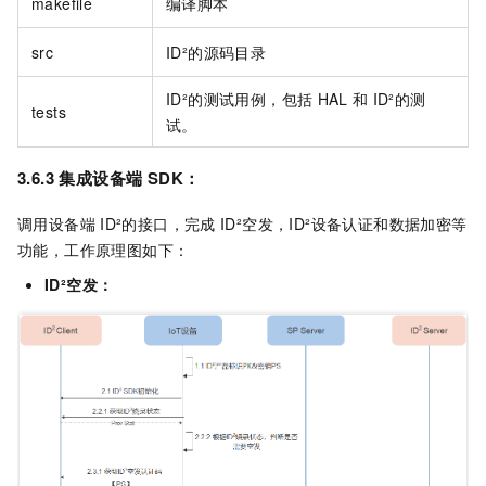
makefile
编译脚本
src
ID²的源码目录
ID²的测试用例，包括
HAL
和
ID²的测
tests
试。
3.6.3 集成设备端
SDK：
调用设备端
ID²的接口，完成
ID²空发，ID²设备认证和数据加密等
功能，工作原理图如下：
ID²空发：