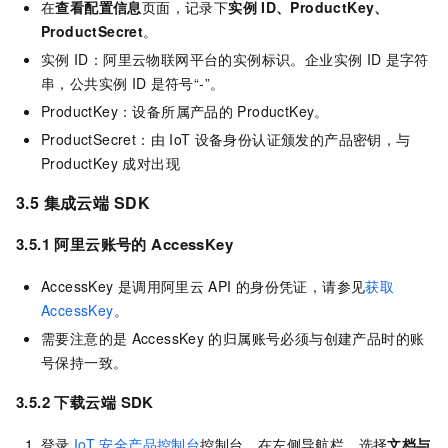
在
查看配置信息
页面，记录下
实例
ID、ProductKey、
ProductSecret
。
实例
ID：阿里云物联网平台的实例标识。企业实例
ID
是字符
串，公共实例
ID
是符号“-”。
ProductKey：设备所属产品的
ProductKey。
ProductSecret：由
IoT
设备身份认证颁发的产品密钥，与
ProductKey 成对出现
3.5 集成云端
SDK
3.5.1
阿里云账号的
AccessKey
AccessKey
是调用阿里云
API
的身份凭证，请参见
获取
AccessKey
。
需要注意的是
AccessKey
的归属账号必须与创建产品时的账
号保持一致。
3.5.2 下载云端
SDK
登录
IoT
安全产品控制台
控制台，在左侧导航栏，选择
文档与