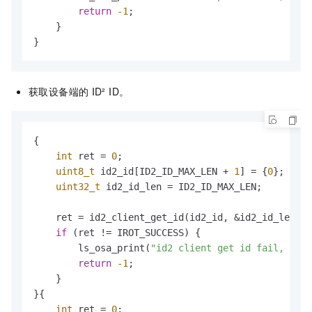
return
-1
;

    }

}
获取设备端的
ID² ID。
{

int
 ret = 
0
;

uint8_t
 id2_id[ID2_ID_MAX_LEN + 
1
] = {
0
};

uint32_t
 id2_id_len = ID2_ID_MAX_LEN;

    ret = id2_client_get_id(id2_id, &id2_id_len);

if
 (ret != IROT_SUCCESS) {

        ls_osa_print(
"id2 client get id fail, %d\n
return
-1
;

    }

}{

int
 ret = 
0
;
