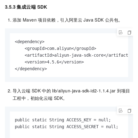
3.5.3 集成云端
SDK
添加
Maven
项目依赖，引入阿里云
Java SDK
公共包。
<dependency>

    <groupId>com.aliyun</groupId>

    <artifactId>aliyun-java-sdk-core</artifactId>

    <version>4.5.6</version>

</dependency>
导入云端
SDK
中的
lib/aliyun-java-sdk-id2-1.1.4.jar
到项目
工程中，初始化云端
SDK。
public static String ACCESS_KEY = null;

public static String ACCESS_SECRET = null;
