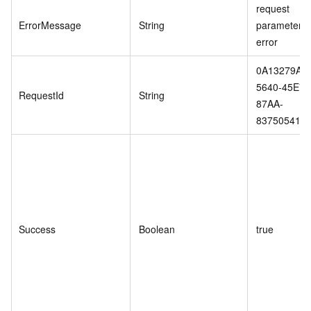
request
ErrorMessage
String
parameter
error
0A13279A-
5640-45E7-
RequestId
String
87AA-
83750541A
Success
Boolean
true