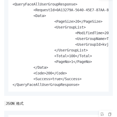
<QueryFaceAllUserGroupResponse>

	  <RequestId>0A13279A-5640-45E7-87AA-83750541AD0E</RequestId>

	  <Data>

		    <PageSize>20</PageSize>

		    <UserGroupList>

			      <ModifiedTime>2020-05-12 17:12:37</ModifiedTime>

			      <UserGroupName>TestUserGroup</UserGroupName>

			      <UserGroupId>kvjy****</UserGroupId>

		    </UserGroupList>

		    <Total>100</Total>

		    <PageNo>1</PageNo>

	  </Data>

	  <Code>200</Code>

	  <Success>true</Success>

</QueryFaceAllUserGroupResponse>
格式
JSON