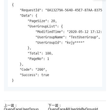
{

    "RequestId": "0A13279A-5640-45E7-87AA-83750541
    "Data": {

        "PageSize": 20,

        "UserGroupList": {

            "ModifiedTime": "2020-05-12 17:12:37",

            "UserGroupName": "TestUserGroup",

            "UserGroupId": "kvjy****"

        },

        "Total": 100,

        "PageNo": 1

    },

    "Code": "200",

    "Success": true

}
上一篇：
下一篇：
QueryFaceUserGroup
QueryFaceAllUserIdsByGroupId