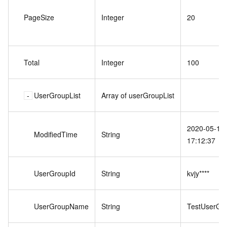
PageSize
Integer
20
Total
Integer
100
UserGroupList
Array of userGroupList
2020-05-12
ModifiedTime
String
17:12:37
UserGroupId
String
kvjy****
UserGroupName
String
TestUserGr