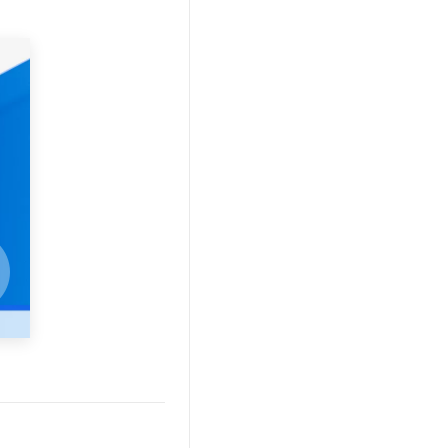
文戏情感细腻自然，动作戏激烈拳拳到肉，实现更强表演能力
支持中英文自由切换，具备更强的噪声鲁棒性
云聚AI 严选权益
SSL 证书
，一键激活高效办公新体验
精选AI产品，从模型到应用全链提效
堡垒机
AI 用量加速计划
应用
防火墙
、识别商机，让客服更高效、服务更出色。
新老同享，达量后返
千问办公
主机安全
NEW
的智能体编程平台
一站式AI生产力平台
AI 应用及服务市场
伶鹊
企业级人与Agent协作平台，接入和调度多个数字员工
智能客服平台，对话机器人、对话分析、智能外呼
AI 应用
大模型服务平台百炼 - 全妙
大模型
应用创作平台
多模态内容创作工具，已接入 DeepSeek
自然语言处理
数据标注
机器学习
息提取
与 AI 智能体进行实时音视频通话
从文本、图片、视频中提取结构化的属性信息
构建支持视频理解的 AI 音视频实时通话应用