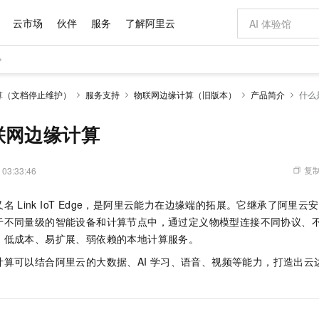
云市场
伙伴
服务
了解阿里云
AI 特惠
数据与 API
成为产品伙伴
企业增值服务
最佳实践
价格计算器
AI 场景体
基础软件
产品伙伴合
阿里云认证
市场活动
配置报价
大模型
算（文档停止维护）
服务支持
物联网边缘计算（旧版本）
产品简介
什么
自助选配和估算价格
新方式
域名与网站
睿译宝，AI翻译排版一步到位
智启 AI 普惠权益
产品生态集成认证中心
企业支持计划
云上春晚
千问官方 MaaS 平台，为开发者和 Agent 而生，新用户赠送 1 亿 + tokens 额度
云服务器 EC
Qwen Aud
AI Coding
阿里云Maa
2026 阿里云
为企业打
数据集
Windows
大模型认证
模型
NEW
NEW
交付可用成果
值低价云产品抢先购
提供智能易用的域名与建站服务
上传文档即自动完成翻译和格式还原
至高享 1亿+免费 tokens，加速 Al 应用落地
安全可靠、弹
智能编程，一键
联网边缘计算
产品生态伙伴
专家技术服务
云上奥运之旅
弹性计算合作
阿里云中企出
手机三要素
宝塔 Linux
全部认证
价格优势
有专属领域专家
对象存储 OSS
GLM-5.2：长任务时代开源旗舰模型
阿里云 OPC 创新助力计划
云数据库 RD
即刻拥有 DeepS
AI 电商营销
产品生态伙伴工作台
企业增值服务台
云栖战略参考
云存储合作计
云栖大会
身份实名认证
CentOS
训练营
推动算力普惠，释放技术红利
的大模型服务
最高返9万
多领域专家智能体,一键组建 AI 虚拟交付团队
至高百万元 Token 补贴，加速一人公司成长
稳定、安全、高性价比、高性能的云存储服务
真正可用的 1M 上下文,一次完成代码全链路开发
轻松解锁专属 Dee
从图文生成到
复制
 03:33:46
云上的中国
数据库合作计
活动全景
短信
Docker
图片和
站式影视创作平台
人工智能平台 PAI
Hermes Agent，打造自进化智能体
Token Plan 模型订阅计划
Qoder
5 分钟轻松部署
AI 广告创作
企业成长
大模型
NEW
信息公告
又名
Link IoT Edge，是阿里云能力在边缘端的拓展。它继承了阿里
看见新力量
云网络合作计
OCR 文字识别
JAVA
级电脑
证享300元代金券
可视化编排打通从文字构思到成片全链路闭环
一站式AI开发、训练和推理服务
自主进化，持久记忆，越用越聪明
Qwen3.8-Max 首发尝鲜，限时加量 10 倍，夜间低至2折
面向真实软件
图文、视频一
Kimi-K3
HappyHors
于不同量级的智能设备和计算节点中，通过定义物模型连接不同协议、
NEW
魔搭 Mode
loud
服务实践
官网公告
Kimi 最新旗舰模型，长程编程与推理利器
让文字生成流
金融模力时刻
Salesforce O
版
、低成本、易扩展、弱依赖的本地计算服务。
发票查验
全能环境
Qoder CN
Claude Code + GStack 打造工程团队
千问办公，限时限量积分加倍
云原生数据库 P
低代码高效构
AI 建站
NEW
作计划
计划
创新中心
魔搭 ModelSc
健康状态
让AI从“聊天伙伴”进化为能干活的“数字员工”
覆盖公网/内网、递归/权威、移动APP等全场景解析服务
安装技能 GStack，拥有专属 AI 工程团队
你的AI工作搭子，覆盖日常办公高频场景
基于千问大模型等，支持代码智能生成、研发智能问答
0 代码专业建
算可以结合阿里云的大数据、AI
学习、语音
、视频
等能力，打造出云
客户案例
天气预报查询
操作系统
Deepseek-v4-pro
HappyHors
态合作计划
态智能体模型
旗舰 MoE 大模型，百万上下文与顶尖推理能力
图生视频，流
Compute
同享
容器服务 Kubernetes 版 ACK
万小智 AI 建站低至 15元/月
云防火墙
AI 短剧/漫剧
快递物流查询
WordPress
成为服务伙
高校合作
式云数据仓库
点，立即开启云上创新
提供一站式管理容器应用的 K8s 服务
送.CN域名，送备案服务码
云原生的云上
AI助力短剧
GLM-5.2
Wan2.7-T
Ubuntu