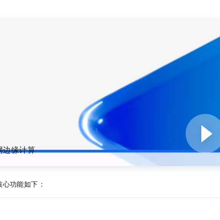
服务生态伙伴
视觉 Coding、空间感知、多模态思考等全面升级
1M上下文，专为长程任务能力而生
云工开物
企业应用
Night Plan 支持 Qwen 3.8-Max
AI 办公
NEW
Red Hat
30+ 款产品免费体验
夜间 5 折，Qwen/Meoo/TokenPlan 客户专享
AI智能应用
科研合作
ERP
堂（旗舰版）
SUSE
智能客服
AI 应用构建
大模型原生
CRM
2个月
自动承接线索
建站小程序
Qoder
大模型服务平台百炼-应用模版
OA 办公系统
HOT
NEW
面向真实软件
个人版上线、团队版降价；千问3.8-Max首发发尝鲜
丰富多元化的应用模版和解决方案
力提升
财税管理
模板建站
万有无界
大模型服务平台百炼-智能体
400电话
定制建站
的模型效果
灵活可视化地构建企业级 Agent
方案
广告营销
模板小程序
秒悟
人工智能平台 PAI
定制小程序
云端极速 AI 
新一代 AI 视频生成模型，深度适配广告营销等场景
AI Native 的算法工程平台，一站式完成建模、训练、推理服务部署
网边缘计算
APP 开发
建站系统
核心功能如下：
AI 应用
10分钟微调：让0.6B模型媲美235B模型
多模态数据信
依托云原生高可用架构,实现Dify私有化部署
用1%尺寸在特定领域达到大模型90%以上效果