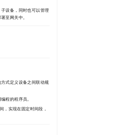
t.diy 一步搞定创意建站
构建大模型应用的安全防护体系
、子设备，同时也可以管理
通过自然语言交互简化开发流程,全栈开发支持
通过阿里云安全产品对 AI 应用进行安全防护
部署至网关中。
的方式定义设备之间联动规
用编程的程序员。
间，实现在固定时间段，