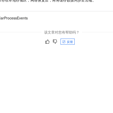
保存在本地存储区，网络恢复后，再将缓存数据同步至云端。
arProcessEvents
该文章对您有帮助吗？
反馈