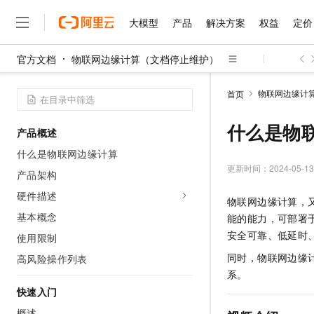
大模型
产品
解决方案
权益
定价
官方文档
物联网边缘计算（文档停止维护）
大模型
产品
解决方案
权益
定价
云市场
伙伴
服务
了解阿里云
精选产品
精选解决方案
普惠上云
产品定价
精选商城
成为销售伙伴
售前咨询
为什么选择阿里云
千问AI平台
物联网边缘计
首页
了解云产品的定价详情
大模型服务平台百炼
千问办公，解锁你的工作
普惠上云 官方力荐
分销伙伴
在线服务
网站建设
什么是云计算
大
大模型服务与应用平台
企业级Agent产品，直接
云服务器38元/年起，超
什么是物
产品概述
咨询伙伴
多端小程序
技术领先
云上成本管理
售后服务
千问大模型
Agency Agents：拥
官方推荐返现计划
大模型
什么是物联网边缘计算
大模型
精选产品
精选解决方案
Salesforce 国际版订阅
稳定可靠
管理和优化成本
多元化、高性能、安全可靠
推荐新用户得奖励，单订单
更新时间：
2024-05-13
销售伙伴合作计划
产品架构
自助服务
友盟天域
安全合规
人工智能与机器学习
AI
文本生成
无影云电脑
HappyHorse 打造一
云工开物
硬件描述
物联网边缘计算，
无影生态合作计划
在线服务
观测云
分析师报告
随时随地安全接入的云上超
高校专属算力普惠，学生认
计算
互联网应用开发
基本概念
Qwen3.8-Max
能的能力，可部署
HOT
Salesforce On Alibaba C
工单服务
智能体时代全能旗舰模型
Tuya 物联网平台阿里云
研究报告与白皮书
安全可靠、低延时
使用限制
云解析DNS
快速拥有专属 OpenClaw
Consulting Partner 合
大数据
容器
免费试用
短信专区
同时，物联网边缘计
高风险操作列表
蓝凌 OA
Qwen3.7-Plus
AI 大模型销售与服务生
现代化应用
存储
天池大赛
系。
能看、能想、能动手的多模
云原生大数据计算服务 Max
解决方案免费试用 新老
电子合同
快速入门
面向分析的企业级SaaS模
最高领取价值200元试用
安全
网络与CDN
AI 算法大赛
Qwen3-VL-Plus
畅捷通
概述