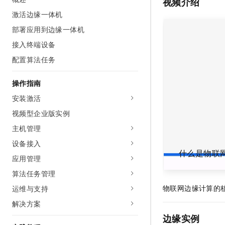
视频介绍
AI 产品 免费试用
网络
安全
云开发大赛
激活边缘一体机
Tableau 订阅
1亿+ 大模型 tokens 和 
部署应用到边缘一体机
可观测
入门学习赛
中间件
AI空中课堂在线直播课
140+云产品 免费试用
大模型服务
接入终端设备
上云与迁云
产品新客免费试用，最长1
数据库
配置算法任务
生态解决方案
千问AI平台-Token Plan
企业出海
大模型ACA认证体验
大数据计算
助力企业全员 AI 认知与能
操作指南
行业生态解决方案
政企业务
媒体服务
千问AI平台-模型体验
安装激活
开发者生态解决方案
在线体验全尺寸、多种模态
视频型企业版实例
企业服务与云通信
AI 开发和 AI 应用解决
Happy 系列大模型
主机管理
域名与网站
设备接入
什么是物联
终端用户计算
应用管理
算法任务管理
Serverless
大模型解决方案
物联网边缘计算的
运维与支持
开发工具
快速部署 Dify，高效搭建 
解决方案
迁移与运维管理
边缘实例