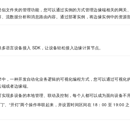
一个 AI 助手
即刻拥有 DeepSeek-R1 满血版
超强辅助，Bol
类似文件夹的管理功能，您可以通过实例的方式管理边缘端相关的网关
在企业官网、通讯软件中为客户提供 AI 客服
多种方案随心选，轻松解锁专属 DeepSeek
算、流数据分析和消息路由内容。通过部署实例，将边缘实例中的资源
供多语言设备接入
SDK，让设备轻松接入边缘计算节点。
擎中，一种开发自动化业务逻辑的可视化编程方式，您可以通过可视化
云端或者边缘端。
可实现多设备的本地管理、联动及控制，每个人都可以成为面向设备不
门”、“开灯”两个操作串联起来，并设置时间区间在
18：00
至
19:00
之