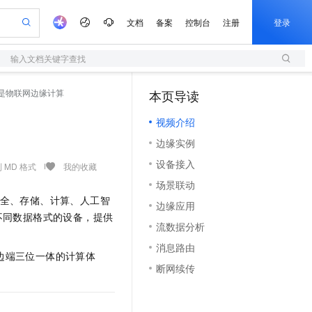
文档
备案
控制台
注册
登录
输入文档关键字查找
验
作计划
器
AI 活动
专业服务
服务伙伴合作计划
开发者社区
加入我们
服务平台百炼
阿里云 OPC 创新助力计划
是物联网边缘计算
本页导读
（1）
一站式生成采购清单，支持单品或批量购买
S
io：打造专属 AI 语音助手
S产品伙伴计划（繁花）
峰会
造的大模型服务与应用开发平台
轻量应用服务器
一句话生成原生可编辑精美 PPT 文稿
AI 生产力先锋
Al MaaS 服务伙伴赋能合作
域名
博文
Careers
至高可申请百万元
视频介绍
性可伸缩的云计算服务
开启高性价比 AI 编程新体验
Qwen-Audio-3.0-Realtime 端到端实时语音角色扮演
输入一句话想法, 轻松生成专业的 PPT
先锋实践拓展 AI 生产力的边界
快速构建应用程序和网站，即刻迈出上云第一步
Token 补贴，五大权
计划
海大会
伙伴信用分合作计划
商标
问答
社会招聘
边缘实例
益加速 OPC 成功
S
eek-V4-Pro
数字证书管理服务（原SSL证书）
一键部署幻兽帕鲁游戏服务器
飞天发布时刻
HOT
划
备案
电子书
校园招聘
设备接入
pSeek-V4-Pro
视频创作，一键激活电商全链路生产力
全托管，含MySQL、PostgreSQL、SQL Server、MariaDB多引擎
实现全站HTTPS，呈现可信的WEB访问
一键购买专属联机服务器，轻松开启游戏
所见，即是所愿
 MD 格式
我的收藏
更多支持
划
公司注册
镜像站
场景联动
视频生成
语音识别与合成
专属 QwenPaw
短信服务
漫剧工坊：一站式动画创作平台
AI 实训营
HOT
云安全、存储、计算、人工智
合作伙伴培训与认证
边缘应用
划
上云迁移
的智能体编程平台
站生成，高效打造优质广告素材
从聊天伙伴进化为能主动干活的本地数字员工
快速生产连贯的高质量长漫剧
从基础到进阶，Agent 创客手把手教你
国内短信简单易用，安全可靠，秒级触达，全球覆盖200+国家和地区。
e-1.1-T2V
Qwen3-TTS-Flash
不同数据格式的设备，提供
lScope
我要反馈
查询合作伙伴
流数据分析
畅细腻的高质量视频
离线语音合成大模型，多语言方言自适应，低延迟高稳定
n Alibaba Cloud ISV 合作
代维服务
olarDB
建企业门户网站
大数据开发治理平台 DataWorks
10 分钟搭建微信、支付宝小程序
消息路由
创新加速
ope
登录合作伙伴管理后台
我要建议
站，无忧落地极速上线
以可视化方式快速构建移动和 PC 门户网站
100%兼容MySQL、PostgreSQL，兼容Oracle，支持集中和分布式
高效部署网站，快速应用到小程序
Data Agent 驱动的一站式 Data+AI 开发治理平台
边端三位一体的计算体
e-1.1-I2V
Cosyvoice-V3-Flash
断网续传
安全
畅自然，细节丰富
高表现力语音合成大模型，语音克隆听感自然
我要投诉
上云场景组合购
伴
边界网络安全防护产品
漫剧创作，剧本、分镜、视频高效生成
覆盖90%+业务场景，专享组合折扣价
2V
VPN
Fun-ASR