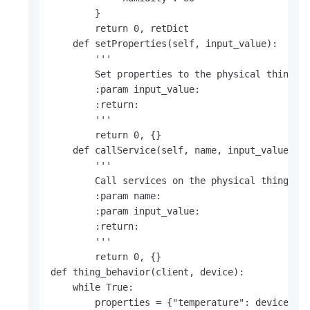
        }

        return 0, retDict

    def setProperties(self, input_value):

        '''

        Set properties to the physical thing an
        :param input_value:

        :return:

        '''

        return 0, {}

    def callService(self, name, input_value):

        '''

        Call services on the physical thing and
        :param name:

        :param input_value:

        :return:

        '''

        return 0, {}

def thing_behavior(client, device):

    while True:

        properties = {"temperature": device.tem