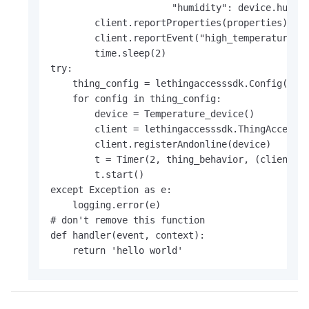
                      "humidity": device.humidi
        client.reportProperties(properties)

        client.reportEvent("high_temperature", 
        time.sleep(2)

try:

    thing_config = lethingaccesssdk.Config().ge
    for config in thing_config:

        device = Temperature_device()

        client = lethingaccesssdk.ThingAccessCl
        client.registerAndonline(device)

        t = Timer(2, thing_behavior, (client, d
        t.start()

except Exception as e:

    logging.error(e)

# don't remove this function

def handler(event, context):

    return 'hello world'