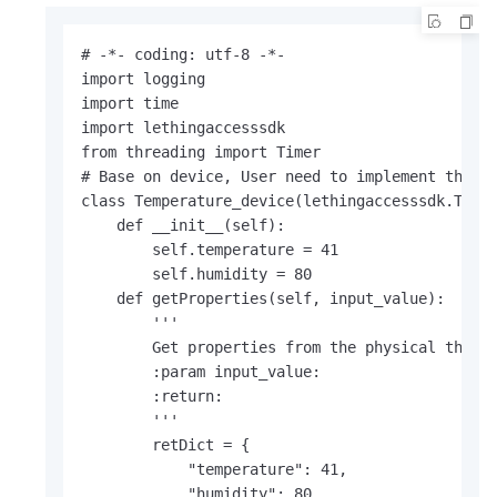
# -*- coding: utf-8 -*-

import logging

import time

import lethingaccesssdk

from threading import Timer

# Base on device, User need to implement the ge
class Temperature_device(lethingaccesssdk.Thing
    def __init__(self):

        self.temperature = 41

        self.humidity = 80

    def getProperties(self, input_value):

        '''

        Get properties from the physical thing 
        :param input_value:

        :return:

        '''

        retDict = {

            "temperature": 41,

            "humidity": 80
