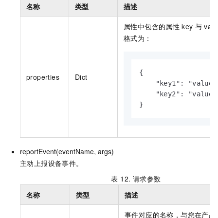
名称
类型
描述
属性中包含的属性
key
与
va
格式为：
{

properties
Dict
    "key1": "value1"
    "key2": "value2"
}
reportEvent(eventName, args)
主动上报设备事件。
表 12.
请求参数
名称
类型
描述
事件对应的名称，与您在产品