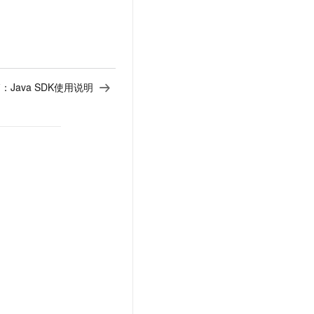
文戏情感细腻自然，动作戏激烈拳拳到肉，实现更强表演能力
支持中英文自由切换，具备更强的噪声鲁棒性
云聚AI 严选权益
SSL 证书
，一键激活高效办公新体验
精选AI产品，从模型到应用全链提效
堡垒机
AI 用量加速计划
应用
防火墙
、识别商机，让客服更高效、服务更出色。
新老同享，达量后返
篇：
Java SDK使用说明
千问办公
主机安全
NEW
的智能体编程平台
一站式AI生产力平台
AI 应用及服务市场
伶鹊
企业级人与Agent协作平台，接入和调度多个数字员工
智能客服平台，对话机器人、对话分析、智能外呼
AI 应用
大模型服务平台百炼 - 全妙
大模型
应用创作平台
多模态内容创作工具，已接入 DeepSeek
自然语言处理
数据标注
机器学习
息提取
与 AI 智能体进行实时音视频通话
从文本、图片、视频中提取结构化的属性信息
构建支持视频理解的 AI 音视频实时通话应用