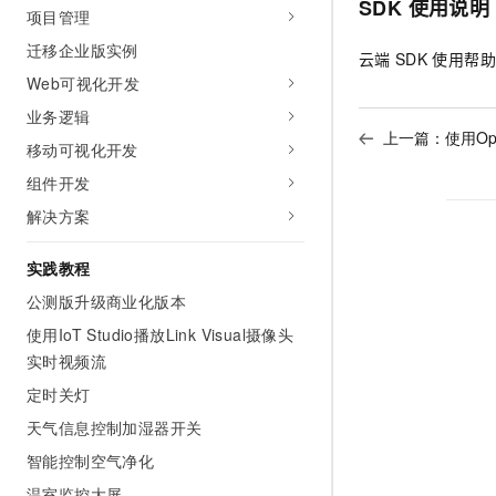
SDK
使用说明
项目管理
AI 产品 免费试用
网络
安全
云开发大赛
Tableau 订阅
1亿+ 大模型 tokens 和 
迁移企业版实例
云端
SDK
使用帮助
可观测
入门学习赛
中间件
AI空中课堂在线直播课
Web可视化开发
140+云产品 免费试用
大模型服务
上云与迁云
产品新客免费试用，最长1
数据库
业务逻辑
生态解决方案
上一篇：
使用Op
千问AI平台-Token Plan
移动可视化开发
企业出海
大模型ACA认证体验
大数据计算
助力企业全员 AI 认知与能
组件开发
行业生态解决方案
政企业务
媒体服务
千问AI平台-模型体验
解决方案
开发者生态解决方案
在线体验全尺寸、多种模态
企业服务与云通信
AI 开发和 AI 应用解决
实践教程
Happy 系列大模型
域名与网站
公测版升级商业化版本
使用IoT Studio播放Link Visual摄像头
终端用户计算
实时视频流
Serverless
大模型解决方案
定时关灯
天气信息控制加湿器开关
开发工具
快速部署 Dify，高效搭建 
智能控制空气净化
迁移与运维管理
温室监控大屏