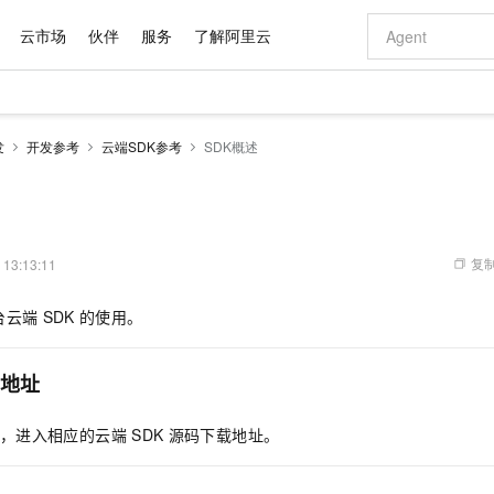
云市场
伙伴
服务
了解阿里云
AI 特惠
数据与 API
成为产品伙伴
企业增值服务
最佳实践
价格计算器
AI 场景体
基础软件
产品伙伴合
阿里云认证
市场活动
配置报价
大模型
发
开发参考
云端SDK参考
SDK概述
自助选配和估算价格
新方式
域名与网站
睿译宝，AI翻译排版一步到位
智启 AI 普惠权益
产品生态集成认证中心
企业支持计划
云上春晚
千问官方 MaaS 平台，为开发者和 Agent 而生，新用户赠送 1 亿 + tokens 额度
云服务器 EC
Qwen Aud
AI Coding
阿里云Maa
2026 阿里云
为企业打
数据集
Windows
大模型认证
模型
NEW
NEW
交付可用成果
值低价云产品抢先购
提供智能易用的域名与建站服务
上传文档即自动完成翻译和格式还原
至高享 1亿+免费 tokens，加速 Al 应用落地
安全可靠、弹
智能编程，一键
产品生态伙伴
专家技术服务
云上奥运之旅
弹性计算合作
阿里云中企出
手机三要素
宝塔 Linux
全部认证
价格优势
有专属领域专家
对象存储 OSS
GLM-5.2：长任务时代开源旗舰模型
阿里云 OPC 创新助力计划
云数据库 RD
即刻拥有 DeepS
AI 电商营销
产品生态伙伴工作台
企业增值服务台
云栖战略参考
云存储合作计
云栖大会
身份实名认证
CentOS
训练营
推动算力普惠，释放技术红利
的大模型服务
最高返9万
多领域专家智能体,一键组建 AI 虚拟交付团队
至高百万元 Token 补贴，加速一人公司成长
稳定、安全、高性价比、高性能的云存储服务
真正可用的 1M 上下文,一次完成代码全链路开发
轻松解锁专属 Dee
从图文生成到
复制
 13:13:11
云上的中国
数据库合作计
活动全景
短信
Docker
图片和
站式影视创作平台
人工智能平台 PAI
Hermes Agent，打造自进化智能体
Token Plan 模型订阅计划
Qoder
5 分钟轻松部署
AI 广告创作
企业成长
大模型
NEW
信息公告
台云端
SDK
的使用。
看见新力量
云网络合作计
OCR 文字识别
JAVA
级电脑
证享300元代金券
可视化编排打通从文字构思到成片全链路闭环
一站式AI开发、训练和推理服务
自主进化，持久记忆，越用越聪明
Qwen3.8-Max 首发尝鲜，限时加量 10 倍，夜间低至2折
面向真实软件
图文、视频一
Kimi-K3
HappyHors
NEW
魔搭 Mode
loud
服务实践
官网公告
Kimi 最新旗舰模型，长程编程与推理利器
让文字生成流
金融模力时刻
Salesforce O
版
发票查验
全能环境
Qoder CN
Claude Code + GStack 打造工程团队
千问办公，限时限量积分加倍
云原生数据库 P
低代码高效构
AI 建站
NEW
作计划
地址
计划
创新中心
魔搭 ModelSc
健康状态
让AI从“聊天伙伴”进化为能干活的“数字员工”
覆盖公网/内网、递归/权威、移动APP等全场景解析服务
安装技能 GStack，拥有专属 AI 工程团队
你的AI工作搭子，覆盖日常办公高频场景
基于千问大模型等，支持代码智能生成、研发智能问答
0 代码专业建
客户案例
天气预报查询
操作系统
Deepseek-v4-pro
HappyHors
态合作计划
，进入相应的云端
SDK
源码下载地址。
态智能体模型
旗舰 MoE 大模型，百万上下文与顶尖推理能力
图生视频，流
Compute
同享
容器服务 Kubernetes 版 ACK
万小智 AI 建站低至 15元/月
云防火墙
AI 短剧/漫剧
快递物流查询
WordPress
成为服务伙
高校合作
式云数据仓库
点，立即开启云上创新
提供一站式管理容器应用的 K8s 服务
送.CN域名，送备案服务码
云原生的云上
AI助力短剧
GLM-5.2
Wan2.7-T
Ubuntu