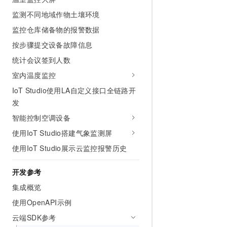
10 分钟在聊天系统中增加
专有云
监测不同地域作物土壤环境
监控仓库储备物的报警数据
按步骤提交设备故障信息
统计会议签到人数
室内温度监控
IoT Studio使用LA自定义接口全链路开
发
智能控制空调设备
使用IoT Studio搭建气象监测屏
使用IoT Studio展示云监控报警历史
开发参考
集成概览
使用OpenAPI示例
云端SDK参考