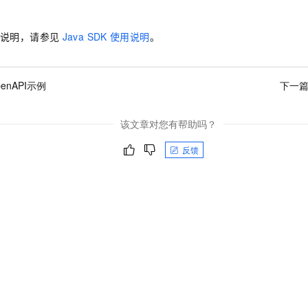
服务生态伙伴
视觉 Coding、空间感知、多模态思考等全面升级
1M上下文，专为长程任务能力而生
云工开物
企业应用
Night Plan 支持 Qwen 3.8-Max
AI 办公
NEW
Red Hat
30+ 款产品免费体验
夜间 5 折，Qwen/Meoo/TokenPlan 客户专享
AI智能应用
科研合作
说明，请参见
Java SDK
使用说明
。
ERP
堂（旗舰版）
SUSE
智能客服
AI 应用构建
大模型原生
CRM
2个月
自动承接线索
建站小程序
enAPI示例
下一
Qoder
大模型服务平台百炼-应用模版
OA 办公系统
HOT
NEW
面向真实软件
个人版上线、团队版降价；千问3.8-Max首发发尝鲜
丰富多元化的应用模版和解决方案
力提升
财税管理
模板建站
该文章对您有帮助吗？
万有无界
大模型服务平台百炼-智能体
400电话
定制建站
的模型效果
灵活可视化地构建企业级 Agent
反馈
方案
广告营销
模板小程序
秒悟
人工智能平台 PAI
定制小程序
云端极速 AI 
新一代 AI 视频生成模型，深度适配广告营销等场景
AI Native 的算法工程平台，一站式完成建模、训练、推理服务部署
APP 开发
建站系统
AI 应用
10分钟微调：让0.6B模型媲美235B模型
多模态数据信
依托云原生高可用架构,实现Dify私有化部署
用1%尺寸在特定领域达到大模型90%以上效果