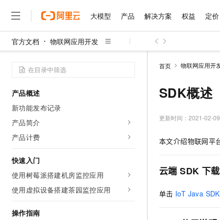
大模型
产品
解决方案
权益
定价
官方文档
物联网应用开发
大模型
产品
解决方案
权益
定价
云市场
伙伴
服务
了解阿里云
精选产品
精选解决方案
普惠上云
产品定价
精选商城
成为销售伙伴
售前咨询
为什么选择阿里云
千问AI平台
物联网应用开
首页
了解云产品的定价详情
大模型服务平台百炼
千问办公，解锁你的工作
普惠上云 官方力荐
分销伙伴
在线服务
网站建设
什么是云计算
大
大模型服务与应用平台
企业级Agent产品，直接
云服务器38元/年起，超
SDK概述
产品概述
咨询伙伴
多端小程序
技术领先
云上成本管理
售后服务
千问大模型
Agency Agents：拥
官方推荐返现计划
大模型
新功能发布记录
大模型
精选产品
精选解决方案
Salesforce 国际版订阅
稳定可靠
管理和优化成本
多元化、高性能、安全可靠
推荐新用户得奖励，单订单
更新时间：
2021-02-09
销售伙伴合作计划
产品简介
自助服务
友盟天域
安全合规
人工智能与机器学习
AI
文本生成
无影云电脑
HappyHorse 打造一
云工开物
产品计费
本文介绍物联网平
无影生态合作计划
在线服务
观测云
分析师报告
随时随地安全接入的云上超
高校专属算力普惠，学生认
计算
互联网应用开发
Qwen3.8-Max
HOT
Salesforce On Alibaba C
工单服务
快速入门
智能体时代全能旗舰模型
Tuya 物联网平台阿里云
研究报告与白皮书
云解析DNS
快速拥有专属 OpenClaw
Consulting Partner 合
云端
SDK
下载
大数据
容器
使用树莓派搭建机房监控应用
免费试用
短信专区
蓝凌 OA
Qwen3.7-Plus
AI 大模型销售与服务生
使用虚拟设备搭建茶园监控应用
现代化应用
存储
天池大赛
单击
IoT Java SDK
能看、能想、能动手的多模
云原生大数据计算服务 Max
解决方案免费试用 新老
电子合同
面向分析的企业级SaaS模
最高领取价值200元试用
安全
网络与CDN
操作指南
AI 算法大赛
Qwen3-VL-Plus
畅捷通