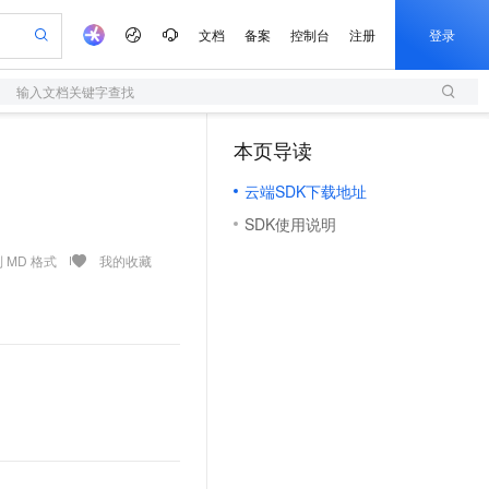
文档
备案
控制台
注册
登录
输入文档关键字查找
验
作计划
器
AI 活动
专业服务
服务伙伴合作计划
开发者社区
加入我们
服务平台百炼
阿里云 OPC 创新助力计划
本页导读
（1）
一站式生成采购清单，支持单品或批量购买
S
io：打造专属 AI 语音助手
S产品伙伴计划（繁花）
峰会
造的大模型服务与应用开发平台
轻量应用服务器
一句话生成原生可编辑精美 PPT 文稿
AI 生产力先锋
Al MaaS 服务伙伴赋能合作
域名
博文
Careers
至高可申请百万元
云端SDK下载地址
性可伸缩的云计算服务
开启高性价比 AI 编程新体验
Qwen-Audio-3.0-Realtime 端到端实时语音角色扮演
输入一句话想法, 轻松生成专业的 PPT
先锋实践拓展 AI 生产力的边界
快速构建应用程序和网站，即刻迈出上云第一步
Token 补贴，五大权
计划
海大会
伙伴信用分合作计划
商标
问答
社会招聘
SDK使用说明
益加速 OPC 成功
S
eek-V4-Pro
数字证书管理服务（原SSL证书）
一键部署幻兽帕鲁游戏服务器
飞天发布时刻
HOT
划
备案
电子书
校园招聘
pSeek-V4-Pro
视频创作，一键激活电商全链路生产力
全托管，含MySQL、PostgreSQL、SQL Server、MariaDB多引擎
实现全站HTTPS，呈现可信的WEB访问
一键购买专属联机服务器，轻松开启游戏
所见，即是所愿
 MD 格式
我的收藏
更多支持
划
公司注册
镜像站
视频生成
语音识别与合成
专属 QwenPaw
短信服务
漫剧工坊：一站式动画创作平台
AI 实训营
HOT
合作伙伴培训与认证
划
上云迁移
的智能体编程平台
站生成，高效打造优质广告素材
从聊天伙伴进化为能主动干活的本地数字员工
快速生产连贯的高质量长漫剧
从基础到进阶，Agent 创客手把手教你
国内短信简单易用，安全可靠，秒级触达，全球覆盖200+国家和地区。
e-1.1-T2V
Qwen3-TTS-Flash
lScope
我要反馈
查询合作伙伴
畅细腻的高质量视频
离线语音合成大模型，多语言方言自适应，低延迟高稳定
n Alibaba Cloud ISV 合作
代维服务
olarDB
建企业门户网站
大数据开发治理平台 DataWorks
10 分钟搭建微信、支付宝小程序
创新加速
ope
登录合作伙伴管理后台
我要建议
站，无忧落地极速上线
以可视化方式快速构建移动和 PC 门户网站
100%兼容MySQL、PostgreSQL，兼容Oracle，支持集中和分布式
高效部署网站，快速应用到小程序
Data Agent 驱动的一站式 Data+AI 开发治理平台
e-1.1-I2V
Cosyvoice-V3-Flash
安全
畅自然，细节丰富
高表现力语音合成大模型，语音克隆听感自然
我要投诉
上云场景组合购
伴
边界网络安全防护产品
漫剧创作，剧本、分镜、视频高效生成
覆盖90%+业务场景，专享组合折扣价
2V
VPN
Fun-ASR