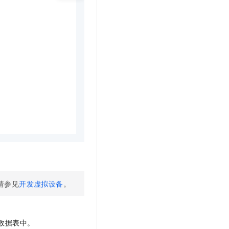
请参见
开发虚拟设备
。
数据表中。