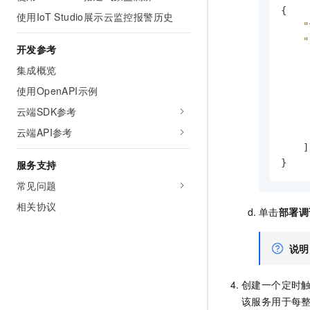
{
使用IoT Studio展示云监控报警历史
"
"
开发参考
集成概览
使用OpenAPI示例
云端SDK参考
云端API参考
]
}
服务支持
常见问题
相关协议
单击
部署调
说明
创建一个定时
该服务用于每