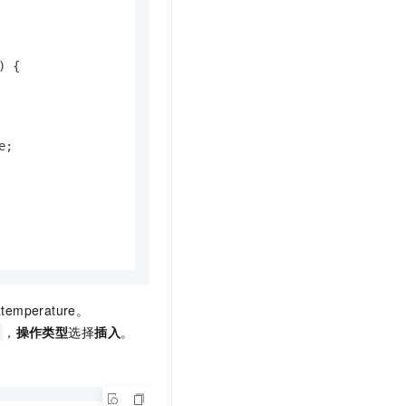
) 
{
;

temperature。
，
操作类型
选择
插入
。