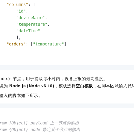
"columns"
:
[
"id"
,
"deviceName"
,
"temperature"
,
"dateTime"
]
,
"orders"
:
[
"temperature"
]
ode.js
节点，用于提取每小时内，设备上报的最高温度。
环境为
Node.js (Node v6.10)
，模板选择
空白模板
，在脚本区域输入代
输入的脚本如下所示。
aram {Object} payload 上一节点的输出

aram {Object} node 指定某个节点的输出
