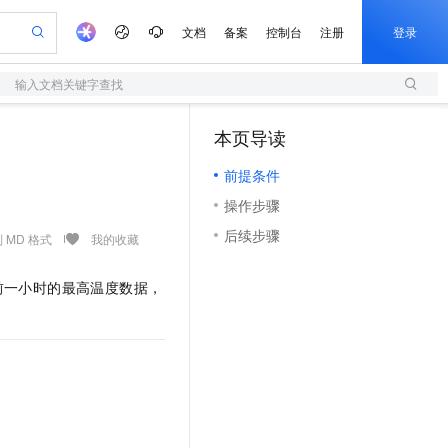
文档
备案
控制台
注册
登录
输入文档关键字查找
验
作计划
器
AI 活动
专业服务
服务伙伴合作计划
开发者社区
加入我们
服务平台百炼
阿里云 OPC 创新助力计划
本页导读
（1）
一站式生成采购清单，支持单品或批量购买
S
io：打造专属 AI 语音助手
S产品伙伴计划（繁花）
峰会
造的大模型服务与应用开发平台
轻量应用服务器
一句话生成原生可编辑精美 PPT 文稿
AI 生产力先锋
Al MaaS 服务伙伴赋能合作
域名
博文
Careers
至高可申请百万元
前提条件
性可伸缩的云计算服务
开启高性价比 AI 编程新体验
Qwen-Audio-3.0-Realtime 端到端实时语音角色扮演
输入一句话想法, 轻松生成专业的 PPT
先锋实践拓展 AI 生产力的边界
快速构建应用程序和网站，即刻迈出上云第一步
Token 补贴，五大权
计划
海大会
伙伴信用分合作计划
商标
问答
社会招聘
操作步骤
益加速 OPC 成功
S
eek-V4-Pro
数字证书管理服务（原SSL证书）
一键部署幻兽帕鲁游戏服务器
飞天发布时刻
HOT
划
备案
电子书
校园招聘
后续步骤
pSeek-V4-Pro
视频创作，一键激活电商全链路生产力
全托管，含MySQL、PostgreSQL、SQL Server、MariaDB多引擎
实现全站HTTPS，呈现可信的WEB访问
一键购买专属联机服务器，轻松开启游戏
所见，即是所愿
 MD 格式
我的收藏
更多支持
划
公司注册
镜像站
视频生成
语音识别与合成
专属 QwenPaw
短信服务
漫剧工坊：一站式动画创作平台
AI 实训营
HOT
前一小时的最高温度数据，
合作伙伴培训与认证
划
上云迁移
的智能体编程平台
站生成，高效打造优质广告素材
从聊天伙伴进化为能主动干活的本地数字员工
快速生产连贯的高质量长漫剧
从基础到进阶，Agent 创客手把手教你
国内短信简单易用，安全可靠，秒级触达，全球覆盖200+国家和地区。
e-1.1-T2V
Qwen3-TTS-Flash
lScope
我要反馈
查询合作伙伴
畅细腻的高质量视频
离线语音合成大模型，多语言方言自适应，低延迟高稳定
n Alibaba Cloud ISV 合作
代维服务
olarDB
建企业门户网站
大数据开发治理平台 DataWorks
10 分钟搭建微信、支付宝小程序
创新加速
ope
登录合作伙伴管理后台
我要建议
站，无忧落地极速上线
以可视化方式快速构建移动和 PC 门户网站
100%兼容MySQL、PostgreSQL，兼容Oracle，支持集中和分布式
高效部署网站，快速应用到小程序
Data Agent 驱动的一站式 Data+AI 开发治理平台
e-1.1-I2V
Cosyvoice-V3-Flash
安全
畅自然，细节丰富
高表现力语音合成大模型，语音克隆听感自然
我要投诉
上云场景组合购
伴
边界网络安全防护产品
漫剧创作，剧本、分镜、视频高效生成
覆盖90%+业务场景，专享组合折扣价
2V
VPN
Fun-ASR