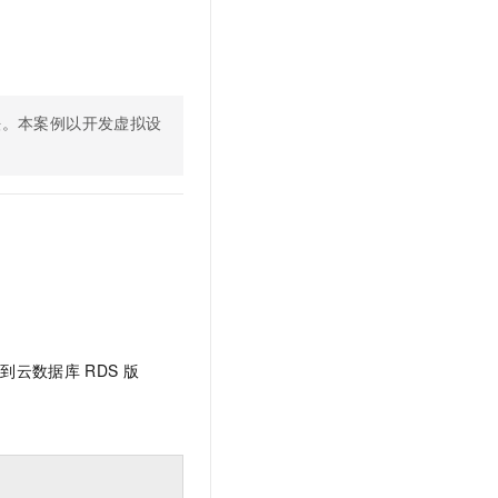
文戏情感细腻自然，动作戏激烈拳拳到肉，实现更强表演能力
支持中英文自由切换，具备更强的噪声鲁棒性
云聚AI 严选权益
SSL 证书
，一键激活高效办公新体验
精选AI产品，从模型到应用全链提效
堡垒机
AI 用量加速计划
应用
防火墙
、识别商机，让客服更高效、服务更出色。
新老同享，达量后返
法。本案例以开发虚拟设
千问办公
主机安全
NEW
的智能体编程平台
一站式AI生产力平台
AI 应用及服务市场
伶鹊
企业级人与Agent协作平台，接入和调度多个数字员工
智能客服平台，对话机器人、对话分析、智能外呼
AI 应用
大模型服务平台百炼 - 全妙
大模型
应用创作平台
多模态内容创作工具，已接入 DeepSeek
自然语言处理
储到云数据库
RDS
版
数据标注
机器学习
息提取
与 AI 智能体进行实时音视频通话
从文本、图片、视频中提取结构化的属性信息
构建支持视频理解的 AI 音视频实时通话应用