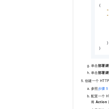
{
"
"
}
}
单击
部署调
单击
部署调
创建一个
HTT
参照
步骤
5
配置一个
H
将
Action