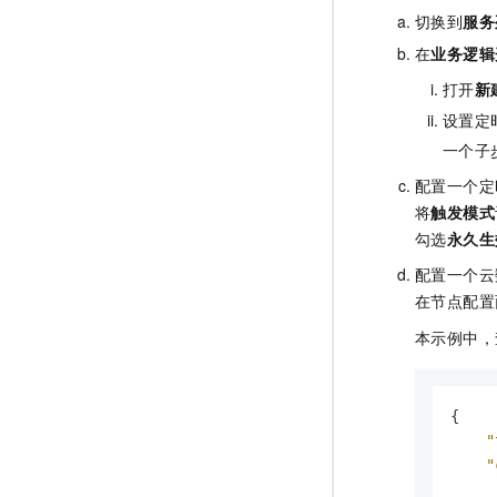
切换到
服务
在
业务逻辑
打开
新
设置定
一个子
配置一个定
将
触发模式
勾选
永久生
配置一个云
在节点配置
本示例中，
{
"
"