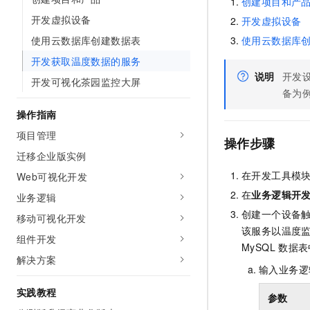
创建项目和产
AI 产品 免费试用
网络
安全
云开发大赛
开发虚拟设备
开发虚拟设备
Tableau 订阅
1亿+ 大模型 tokens 和 
使用云数据库创建数据表
可观测
入门学习赛
使用云数据库
中间件
AI空中课堂在线直播课
140+云产品 免费试用
大模型服务
开发获取温度数据的服务
上云与迁云
产品新客免费试用，最长1
数据库
说明
开发
开发可视化茶园监控大屏
生态解决方案
千问AI平台-Token Plan
备为
企业出海
大模型ACA认证体验
大数据计算
助力企业全员 AI 认知与能
操作指南
行业生态解决方案
政企业务
媒体服务
千问AI平台-模型体验
项目管理
开发者生态解决方案
操作步骤
在线体验全尺寸、多种模态
迁移企业版实例
企业服务与云通信
AI 开发和 AI 应用解决
在开发工具模
Happy 系列大模型
Web可视化开发
域名与网站
在
业务逻辑开
业务逻辑
终端用户计算
创建一个设备
移动可视化开发
该服务以温度
组件开发
Serverless
大模型解决方案
MySQL
数据表
解决方案
开发工具
输入业务逻
快速部署 Dify，高效搭建 
实践教程
迁移与运维管理
参数