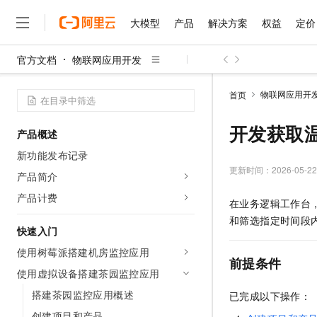
大模型
产品
解决方案
权益
定价
官方文档
物联网应用开发
大模型
产品
解决方案
权益
定价
云市场
伙伴
服务
了解阿里云
精选产品
精选解决方案
普惠上云
产品定价
精选商城
成为销售伙伴
售前咨询
为什么选择阿里云
千问AI平台
物联网应用开
首页
了解云产品的定价详情
大模型服务平台百炼
千问办公，解锁你的工作
普惠上云 官方力荐
分销伙伴
在线服务
网站建设
什么是云计算
大
大模型服务与应用平台
企业级Agent产品，直接
云服务器38元/年起，超
开发获取
产品概述
咨询伙伴
多端小程序
技术领先
云上成本管理
售后服务
千问大模型
Agency Agents：拥
官方推荐返现计划
大模型
新功能发布记录
大模型
精选产品
精选解决方案
Salesforce 国际版订阅
稳定可靠
管理和优化成本
多元化、高性能、安全可靠
推荐新用户得奖励，单订单
更新时间：
2026-05-22
销售伙伴合作计划
产品简介
自助服务
友盟天域
安全合规
人工智能与机器学习
AI
文本生成
无影云电脑
HappyHorse 打造一
云工开物
产品计费
在业务逻辑工作台
无影生态合作计划
在线服务
观测云
分析师报告
随时随地安全接入的云上超
高校专属算力普惠，学生认
计算
互联网应用开发
Qwen3.8-Max
和筛选指定时间段
HOT
Salesforce On Alibaba C
工单服务
快速入门
智能体时代全能旗舰模型
Tuya 物联网平台阿里云
研究报告与白皮书
云解析DNS
快速拥有专属 OpenClaw
Consulting Partner 合
大数据
容器
使用树莓派搭建机房监控应用
免费试用
短信专区
前提条件
蓝凌 OA
Qwen3.7-Plus
AI 大模型销售与服务生
使用虚拟设备搭建茶园监控应用
现代化应用
存储
天池大赛
能看、能想、能动手的多模
云原生大数据计算服务 Max
解决方案免费试用 新老
电子合同
搭建茶园监控应用概述
已完成以下操作：
面向分析的企业级SaaS模
最高领取价值200元试用
安全
网络与CDN
AI 算法大赛
Qwen3-VL-Plus
畅捷通
创建项目和产品