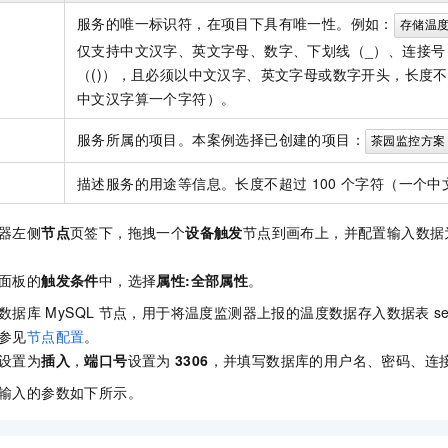
一个 AI 助手
即刻拥有 DeepSeek-R1 满血版
超强辅助，Bol
服务的唯一标识符，在项目下具有唯一性。例如：
存储温
在企业官网、通讯软件中为客户提供 AI 客服
多种方案随心选，轻松解锁专属 DeepSeek
仅支持中文汉字、英文字母、数字、下划线（_）、连接号
（()），且必须以中文汉字、英文字母或数字开头，长度
中文汉字算一个字符）。
服务所属的项目。本案例选择已创建的项目：
茶园监控方案
描述服务的用途等信息。长度不超过
100
个字符（一个中
器左侧
节点
页签下，拖拽一个
设备触发
节点到画布上，并配置输入数据
面板的
触发条件
中，选择
属性:全部属性
。
数据库
MySQL
节点，用于将温度监测器上报的温度数据存入数据表
s
参见
节点配置
。
设置为
插入
，
端口号
设置为
3306
，并填写数据库的用户名、密码、连
输入的参数如下所示。