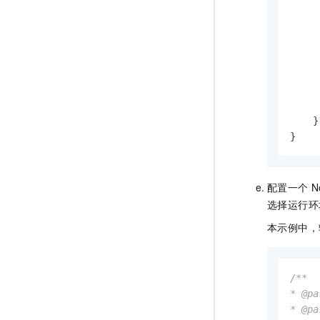
}
}
配置一个
N
选择运行
本示例中，
/**

* @p
* @p