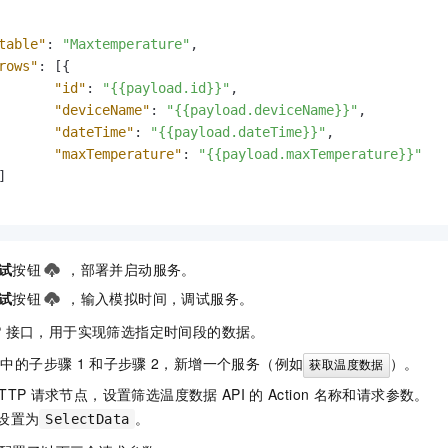
table"
:
"Maxtemperature"
,
rows"
:
[
{
"id"
:
"{{payload.id}}"
,
"deviceName"
:
"{{payload.deviceName}}"
,
"dateTime"
:
"{{payload.dateTime}}"
,
"maxTemperature"
:
"{{payload.maxTemperature}}"
]
试
按钮
，部署并启动服务。
试
按钮
，输入模拟时间，调试服务。
P
接口，用于实现筛选指定时间段的数据。
中的子步骤
1
和子步骤
2，新增一个服务（例如
）。
获取温度数据
TTP
请求节点，设置筛选温度数据
API
的
Action
名称和请求参数。
设置为
。
SelectData