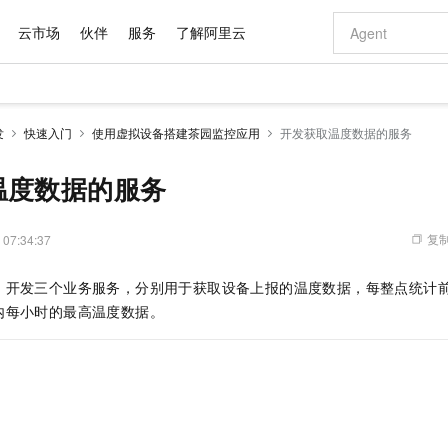
云市场
伙伴
服务
了解阿里云
AI 特惠
数据与 API
成为产品伙伴
企业增值服务
最佳实践
价格计算器
AI 场景体
基础软件
产品伙伴合
阿里云认证
市场活动
配置报价
大模型
发
快速入门
使用虚拟设备搭建茶园监控应用
开发获取温度数据的服务
自助选配和估算价格
新方式
域名与网站
睿译宝，AI翻译排版一步到位
智启 AI 普惠权益
产品生态集成认证中心
企业支持计划
云上春晚
千问官方 MaaS 平台，为开发者和 Agent 而生，新用户赠送 1 亿 + tokens 额度
云服务器 EC
Qwen Aud
AI Coding
阿里云Maa
2026 阿里云
为企业打
数据集
Windows
大模型认证
模型
NEW
NEW
交付可用成果
值低价云产品抢先购
提供智能易用的域名与建站服务
上传文档即自动完成翻译和格式还原
至高享 1亿+免费 tokens，加速 Al 应用落地
安全可靠、弹
智能编程，一键
温度数据的服务
产品生态伙伴
专家技术服务
云上奥运之旅
弹性计算合作
阿里云中企出
手机三要素
宝塔 Linux
全部认证
价格优势
有专属领域专家
对象存储 OSS
GLM-5.2：长任务时代开源旗舰模型
阿里云 OPC 创新助力计划
云数据库 RD
即刻拥有 DeepS
AI 电商营销
产品生态伙伴工作台
企业增值服务台
云栖战略参考
云存储合作计
云栖大会
身份实名认证
CentOS
训练营
推动算力普惠，释放技术红利
的大模型服务
最高返9万
多领域专家智能体,一键组建 AI 虚拟交付团队
至高百万元 Token 补贴，加速一人公司成长
稳定、安全、高性价比、高性能的云存储服务
真正可用的 1M 上下文,一次完成代码全链路开发
轻松解锁专属 Dee
从图文生成到
复制
 07:34:37
云上的中国
数据库合作计
活动全景
短信
Docker
图片和
站式影视创作平台
人工智能平台 PAI
Hermes Agent，打造自进化智能体
Token Plan 模型订阅计划
Qoder
5 分钟轻松部署
AI 广告创作
企业成长
大模型
NEW
信息公告
，开发三个业务服务，分别用于获取设备上报的温度数据，每整点统计
看见新力量
云网络合作计
OCR 文字识别
JAVA
级电脑
证享300元代金券
可视化编排打通从文字构思到成片全链路闭环
一站式AI开发、训练和推理服务
自主进化，持久记忆，越用越聪明
Qwen3.8-Max 首发尝鲜，限时加量 10 倍，夜间低至2折
面向真实软件
图文、视频一
Kimi-K3
HappyHors
内每小时的最高温度数据。
NEW
魔搭 Mode
loud
服务实践
官网公告
Kimi 最新旗舰模型，长程编程与推理利器
让文字生成流
金融模力时刻
Salesforce O
版
发票查验
全能环境
Qoder CN
Claude Code + GStack 打造工程团队
千问办公，限时限量积分加倍
云原生数据库 P
低代码高效构
AI 建站
NEW
作计划
计划
创新中心
魔搭 ModelSc
健康状态
让AI从“聊天伙伴”进化为能干活的“数字员工”
覆盖公网/内网、递归/权威、移动APP等全场景解析服务
安装技能 GStack，拥有专属 AI 工程团队
你的AI工作搭子，覆盖日常办公高频场景
基于千问大模型等，支持代码智能生成、研发智能问答
0 代码专业建
客户案例
天气预报查询
操作系统
Deepseek-v4-pro
HappyHors
态合作计划
态智能体模型
旗舰 MoE 大模型，百万上下文与顶尖推理能力
图生视频，流
Compute
同享
容器服务 Kubernetes 版 ACK
万小智 AI 建站低至 15元/月
云防火墙
AI 短剧/漫剧
快递物流查询
WordPress
成为服务伙
高校合作
式云数据仓库
点，立即开启云上创新
提供一站式管理容器应用的 K8s 服务
送.CN域名，送备案服务码
云原生的云上
AI助力短剧
GLM-5.2
Wan2.7-T
Ubuntu