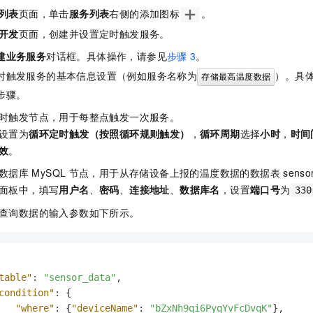
列表
页面，单击
服务列表
右侧的添加图标
。
开发
页面，创建并设置定时触发服务。
建业务服务
对话框。具体操作，请参见
步骤
3
。
时触发服务的基本信息设置（例如服务名称为
）。具
存储最高温度数据
步骤。
时触发节点，用于每整点触发一次服务。
设置为
循环定时触发（按照循环规则触发）
，
循环周期
选择
小时
，
时间
效
。
数据库
MySQL
节点，用于从存储设备上报的温度数据的数据表
senso
面板中，填写
用户名
、
密码
、
连接地址
、
数据库名
，设置
端口号
为
330
查询数据的输入参数如下所示。
table"
:
"sensor_data"
,
condition"
:
{
"where"
:
{
"deviceName"
:
"bZxNh9qi6PyqYvFcDvqK"
}
,