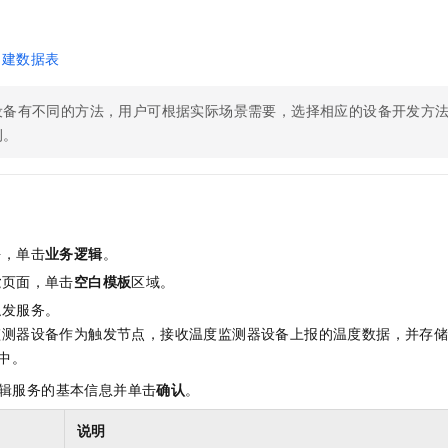
品
服务生态伙伴
视觉 Coding、空间感知、多模态思考等全面升级
1M上下文，专为长程任务能力而生
云工开物
企业应用
Night Plan 支持 Qwen 3.8-Max
AI 办公
NEW
Red Hat
30+ 款产品免费体验
夜间 5 折，Qwen/Meoo/TokenPlan 客户专享
AI智能应用
科研合作
ERP
创建数据表
堂（旗舰版）
SUSE
智能客服
AI 应用构建
大模型原生
CRM
2个月
自动承接线索
设备有不同的方法，用户可根据实际场景需要，选择相应的设备开发方
建站小程序
Qoder
大模型服务平台百炼-应用模版
OA 办公系统
HOT
NEW
例。
面向真实软件
个人版上线、团队版降价；千问3.8-Max首发发尝鲜
丰富多元化的应用模版和解决方案
力提升
财税管理
模板建站
万有无界
大模型服务平台百炼-智能体
400电话
定制建站
的模型效果
灵活可视化地构建企业级 Agent
方案
广告营销
模板小程序
秒悟
块，单击
业务逻辑
。
人工智能平台 PAI
定制小程序
云端极速 AI 
新一代 AI 视频生成模型，深度适配广告营销等场景
AI Native 的算法工程平台，一站式完成建模、训练、推理服务部署
发
页面，单击
空白模板
区域。
触发服务。
APP 开发
监测器设备作为触发节点，接收温度监测器设备上报的温度数据，并存
建站系统
中。
辑服务的基本信息并单击
确认
。
AI 应用
10分钟微调：让0.6B模型媲美235B模型
多模态数据信
依托云原生高可用架构,实现Dify私有化部署
用1%尺寸在特定领域达到大模型90%以上效果
说明