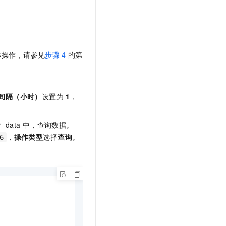
体操作，请参见
步骤
4
的第
间隔（小时）
设置为
1
，
r_data
中，查询数据。
，
操作类型
选择
查询
。
6