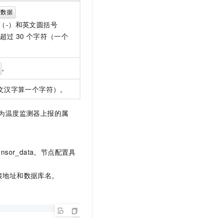
t.diy 一步搞定创意建站
构建大模型应用的安全防护体系
度数据
通过自然语言交互简化开发流程,全栈开发支持
通过阿里云安全产品对 AI 应用进行安全防护
（-）和英文圆括号
不超过
30
个字符（一个
。
文汉字算一个字符）。
为温度监测器上报的属
ensor_data。节点配置具
接地址和数据库名。