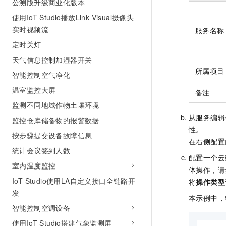
公测版升级商业化版本
10 分钟在聊天系统中增加
专有云
使用IoT Studio播放Link Visual摄像头
实时视频流
服务名称
定时关灯
天气信息控制加湿器开关
所属项目
智能控制空气净化
温室监控大屏
备注
监测不同地域作物土壤环境
从服务编辑
监控仓库储备物的报警数据
性。
按步骤提交设备故障信息
在右侧配置
统计会议签到人数
配置一个云
室内温度监控
体操作，请
IoT Studio使用LA自定义接口全链路开
将
操作类型
发
本示例中，
智能控制空调设备
使用IoT Studio搭建气象监测屏