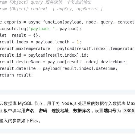
aram {Object} query 服务流第一个节点的输出

ram {Object} context  { appKey, appSecret }

e.exports = async function(payload
,
 node
,
 query
,
 context
console.log(
"payload: "
,
 payload);

let  result = 
{
}
;

result.index = payload.length - 
1
;

result.maxTemperature = payload
[
result.index
]
.temperature
result.id = payload
[
result.index
]
.id;

result.deviceName = payload
[
result.index
]
.deviceName;

result.dateTime = payload
[
result.index
]
.dateTime;

云数据库
MySQL
节点，用于将
Node.js
处理后的数据存入数据表
Max
面板中填写
用户名
、
密码
、
连接地址
、
数据库名
，设置
端口号
为
3306
输入的参数如下所示。