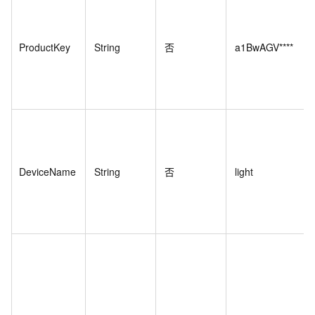
ProductKey
String
否
a1BwAGV****
DeviceName
String
否
light