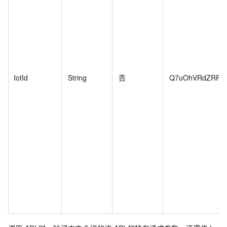
IotId
String
否
Q7uOhVRdZRRlDn