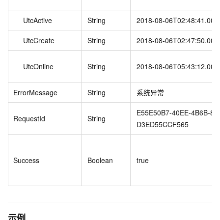
UtcActive
String
2018-08-06T02:48:41.000
UtcCreate
String
2018-08-06T02:47:50.000
UtcOnline
String
2018-08-06T05:43:12.000
ErrorMessage
String
系统异常
E55E50B7-40EE-4B6B-8B
RequestId
String
D3ED55CCF565
Success
Boolean
true
示例