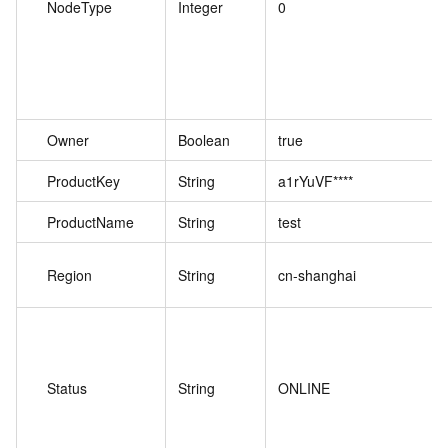
NodeType
Integer
0
Owner
Boolean
true
ProductKey
String
a1rYuVF****
ProductName
String
test
Region
String
cn-shanghai
Status
String
ONLINE