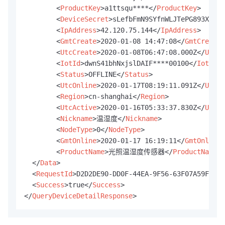
<
ProductKey
>
a1ttsqu****
</
ProductKey
>
<
DeviceSecret
>
sLefbFmN9SYfnWLJTePG893XNuRV
<
IpAddress
>
42.120.75.144
</
IpAddress
>
<
GmtCreate
>
2020-01-08 14:47:08
</
GmtCreate
>
<
UtcCreate
>
2020-01-08T06:47:08.000Z
</
UtcCr
<
IotId
>
dwnS41bhNxjslDAIF****00100
</
IotId
>
<
Status
>
OFFLINE
</
Status
>
<
UtcOnline
>
2020-01-17T08:19:11.091Z
</
UtcOn
<
Region
>
cn-shanghai
</
Region
>
<
UtcActive
>
2020-01-16T05:33:37.830Z
</
UtcAc
<
Nickname
>
温湿度
</
Nickname
>
<
NodeType
>
0
</
NodeType
>
<
GmtOnline
>
2020-01-17 16:19:11
</
GmtOnline
>
<
ProductName
>
光照温湿度传感器
</
ProductName
>
</
Data
>
<
RequestId
>
D2D2DE90-DD0F-44EA-9F56-63F07A59F65B
<
<
Success
>
true
</
Success
>
</
QueryDeviceDetailResponse
>