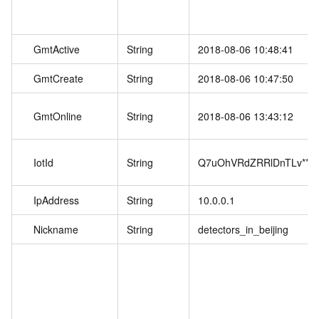
GmtActive
String
2018-08-06 10:48:41
GmtCreate
String
2018-08-06 10:47:50
GmtOnline
String
2018-08-06 13:43:12
IotId
String
Q7uOhVRdZRRlDnTLv****
IpAddress
String
10.0.0.1
Nickname
String
detectors_in_beijing