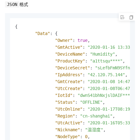
格式
JSON
{
"Data"
:
{
"Owner"
:
true
,
"GmtActive"
:
"2020-01-16 13:33:37"
"DeviceName"
:
"Humidity"
,
"ProductKey"
:
"a1ttsqu****"
,
"DeviceSecret"
:
"sLefbFmN9SYfnWLJT
"IpAddress"
:
"42.120.75.144"
,
"GmtCreate"
:
"2020-01-08 14:47:08"
"UtcCreate"
:
"2020-01-08T06:47:08.
"IotId"
:
"dwnS41bhNxjslDAIF****001
"Status"
:
"OFFLINE"
,
"UtcOnline"
:
"2020-01-17T08:19:11.
"Region"
:
"cn-shanghai"
,
"UtcActive"
:
"2020-01-16T05:33:37.
"Nickname"
:
"温湿度"
,
"NodeType"
:
0
,