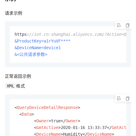
请求示例
https:
//iot.cn-shanghai.aliyuncs.com/?Action=Query
&ProductKey=a1rYuVF****
&DeviceName=device1
&<公共请求参数>
正常返回示例
格式
XML
<
QueryDeviceDetailResponse
>
<
Data
>
<
Owner
>
true
</
Owner
>
<
GmtActive
>
2020-01-16 13:33:37
</
GmtActive
>
<
DeviceName
>
Humidity
</
DeviceName
>