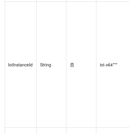
IotInstanceId
String
否
iot-v64***