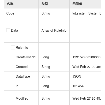
名称
类型
示例值
Code
String
iot.system.SystemExc
Data
Array of RuleInfo
RuleInfo
CreateUserId
Long
1231579085000000
Created
String
Wed Feb 27 20:45:4
DataType
String
JSON
Id
Long
151454
Modified
String
Wed Feb 27 20:45:4