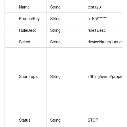
Name
String
test123
ProductKey
String
a1KiV******
RuleDesc
String
rule1Desc
Select
String
deviceName() as de
ShortTopic
String
+/thing/event/property
Status
String
STOP