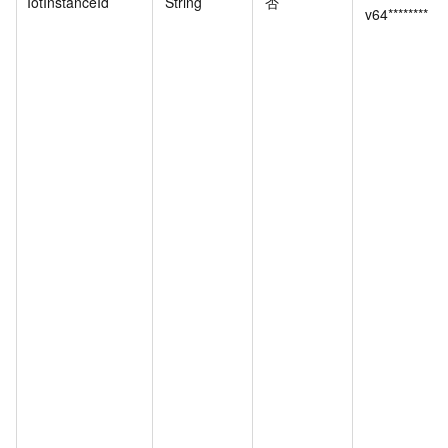
IotInstanceId
String
否
v64********