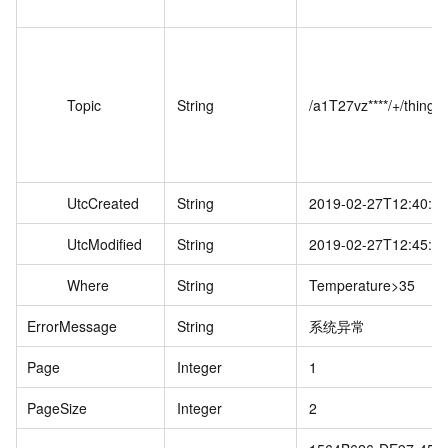
Topic
String
/a1T27vz****/+/thing/
UtcCreated
String
2019-02-27T12:40:4
UtcModified
String
2019-02-27T12:45:4
Where
String
Temperature>35
ErrorMessage
String
系统异常
Page
Integer
1
PageSize
Integer
2