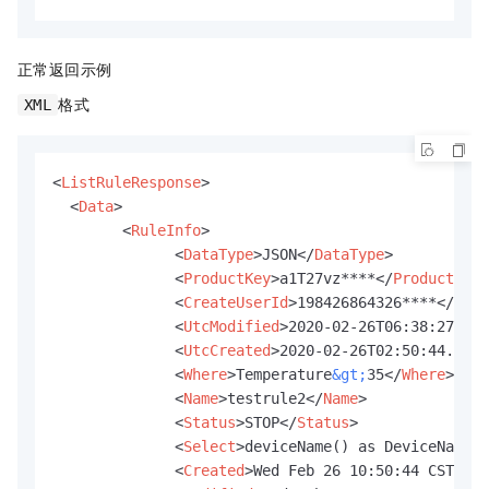
正常返回示例
格式
XML
<
ListRuleResponse
>
<
Data
>
<
RuleInfo
>
<
DataType
>
JSON
</
DataType
>
<
ProductKey
>
a1T27vz****
</
ProductKey
>
<
CreateUserId
>
198426864326****
</
Crea
<
UtcModified
>
2020-02-26T06:38:27.000
<
UtcCreated
>
2020-02-26T02:50:44.000Z
<
Where
>
Temperature
&gt;
35
</
Where
>
<
Name
>
testrule2
</
Name
>
<
Status
>
STOP
</
Status
>
<
Select
>
deviceName() as DeviceName
</
<
Created
>
Wed Feb 26 10:50:44 CST 202