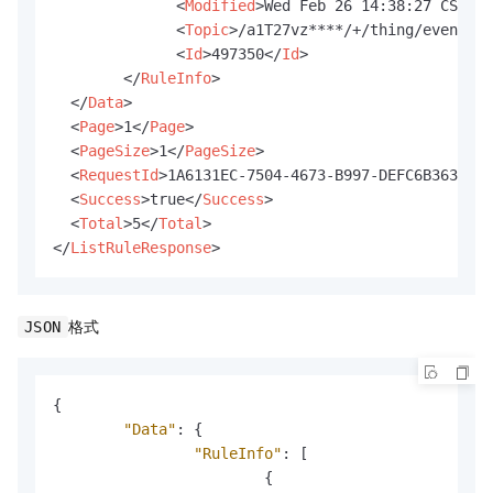
<
Modified
>
Wed Feb 26 14:38:27 CST 20
<
Topic
>
/a1T27vz****/+/thing/event/pr
<
Id
>
497350
</
Id
>
</
RuleInfo
>
</
Data
>
<
Page
>
1
</
Page
>
<
PageSize
>
1
</
PageSize
>
<
RequestId
>
1A6131EC-7504-4673-B997-DEFC6B363A37
<
<
Success
>
true
</
Success
>
<
Total
>
5
</
Total
>
</
ListRuleResponse
>
格式
JSON
{
"Data"
:
{
"RuleInfo"
:
[
{