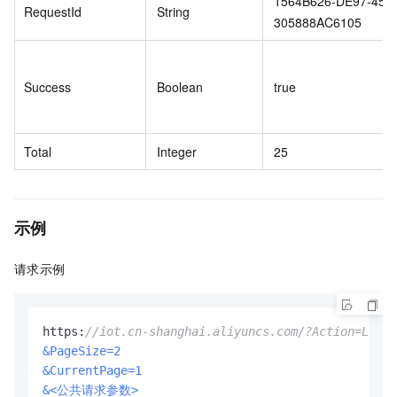
1564B626-DE97-452
RequestId
String
305888AC6105
Success
Boolean
true
Total
Integer
25
示例
请求示例
https:
//iot.cn-shanghai.aliyuncs.com/?Action=ListR
&PageSize=2
&CurrentPage=1
&<公共请求参数>