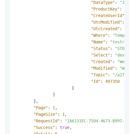
"DataType"
:
"JSON"
"ProductKey"
:
"a1T
"CreateUserId"
:
"1
"UtcModified"
:
"20
"UtcCreated"
:
"202
"Where"
:
"Temperat
"Name"
:
"testrule2
"Status"
:
"STOP"
,
"Select"
:
"deviceN
"Created"
:
"Wed Fe
"Modified"
:
"Wed F
"Topic"
:
"/a1T27vz
"Id"
:
497350
}
]
}
,
"Page"
:
1
,
"PageSize"
:
1
,
"RequestId"
:
"1A6131EC-7504-4673-B997-DEFC
"Success"
:
true
,
"Total"
:
5