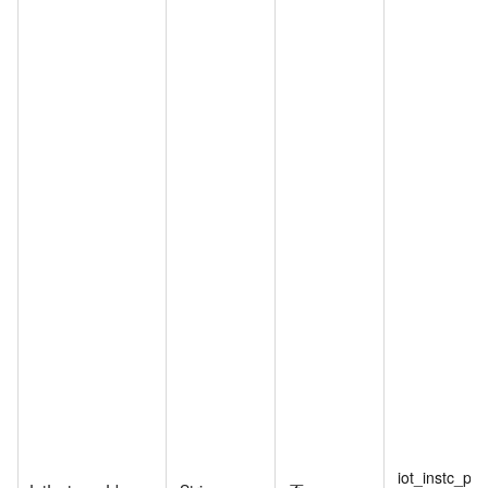
iot_instc_pu*