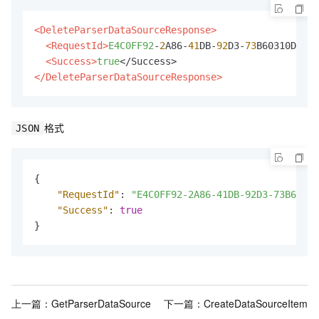
<DeleteParserDataSourceResponse>
<RequestId>
E4C0FF92
-
2
A86-
41
DB-
92
D3-
73
B60310D25E<
<Success>
true
</DeleteParserDataSourceResponse>
格式
JSON
{
"RequestId"
:
"E4C0FF92-2A86-41DB-92D3-73B60310
"Success"
:
true
}
上一篇：
GetParserDataSource
下一篇：
CreateDataSourceItem