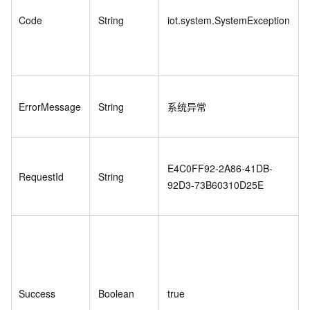
Code
String
iot.system.SystemException
ErrorMessage
String
系统异常
E4C0FF92-2A86-41DB-
RequestId
String
92D3-73B60310D25E
Success
Boolean
true