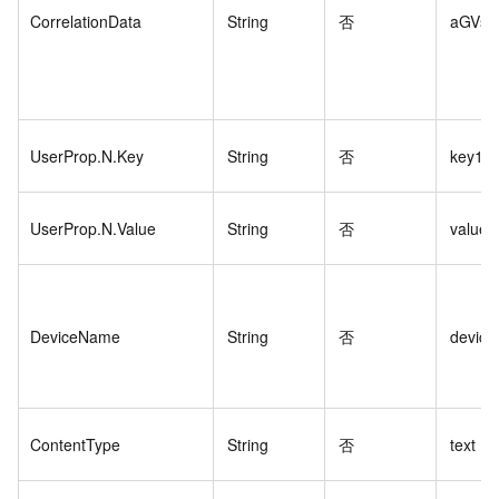
CorrelationData
String
否
aGVsb
UserProp.N.Key
String
否
key1
UserProp.N.Value
String
否
value1
DeviceName
String
否
device
ContentType
String
否
text