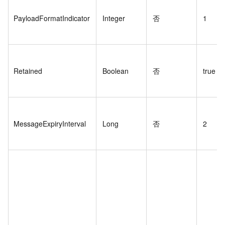
PayloadFormatIndicator
Integer
否
1
Retained
Boolean
否
true
MessageExpiryInterval
Long
否
2