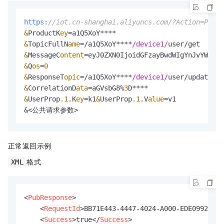
https:
//iot.cn-shanghai.aliyuncs.com/?Action=Pub
&
ProductK
ey
=
&
TopicFullN
ame
=
/a1Q5XoY****
/device1/
&
MessageC
ontent
=
&
Q
os
=
0
&
ResponseT
opic
=
/a1Q5XoY****
/device1/
&
CorrelationD
ata
=
aGVsbG8%
3
&
UserProp
.1
.K
ey
=
k1
&
UserProp
.1
.V
alue
=
v1

&
<公共请求参数>
正常返回示例
格式
XML
<
PubResponse
>
<
RequestId
>
BB71E443-4447-4024-A000-EDE09922891
<
Success
>
true
</
Success
>