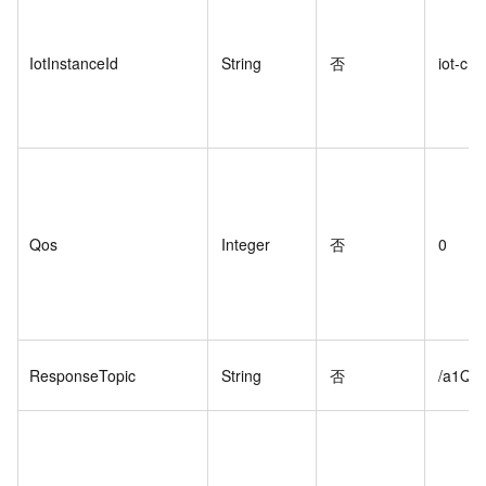
IotInstanceId
String
否
iot-cn-
Qos
Integer
否
0
ResponseTopic
String
否
/a1Q5X