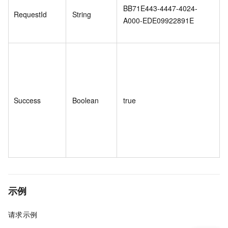
BB71E443-4447-4024-
RequestId
String
A000-EDE09922891E
Success
Boolean
true
示例
请求示例