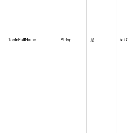
TopicFullName
String
是
/a1Q5X