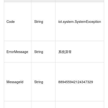
Code
String
iot.system.SystemException
ErrorMessage
String
系统异常
MessageId
String
889455942124347329