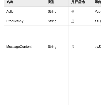
名称
类型
是否必选
示例值
Action
String
是
Pub
ProductKey
String
是
a1Q5X
MessageContent
String
是
eyJ0Z