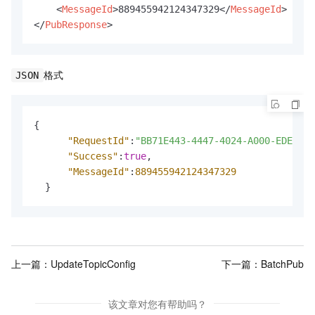
<
MessageId
>
889455942124347329
</
MessageId
>
</
PubResponse
>
格式
JSON
{
"RequestId"
:
"BB71E443-4447-4024-A000-EDE0992
"Success"
:
true
,
"MessageId"
:
889455942124347329
}
上一篇：
UpdateTopicConfig
下一篇：
BatchPub
该文章对您有帮助吗？