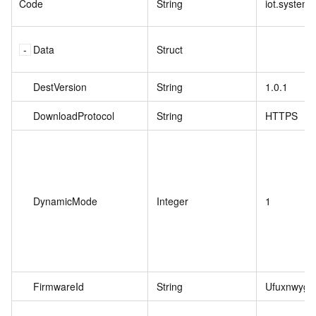
Code
String
iot.system
Data
Struct
DestVersion
String
1.0.1
DownloadProtocol
String
HTTPS
DynamicMode
Integer
1
FirmwareId
String
Ufuxnwygs