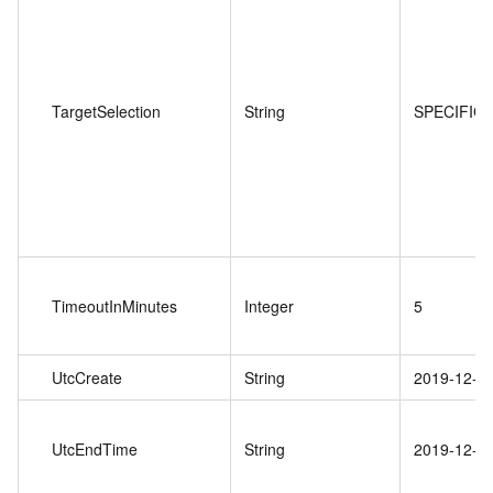
TargetSelection
String
SPECIFIC
TimeoutInMinutes
Integer
5
UtcCreate
String
2019-12-2
UtcEndTime
String
2019-12-2