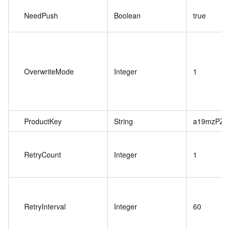
NeedPush
Boolean
true
OverwriteMode
Integer
1
ProductKey
String
a19mzPZ**
RetryCount
Integer
1
RetryInterval
Integer
60