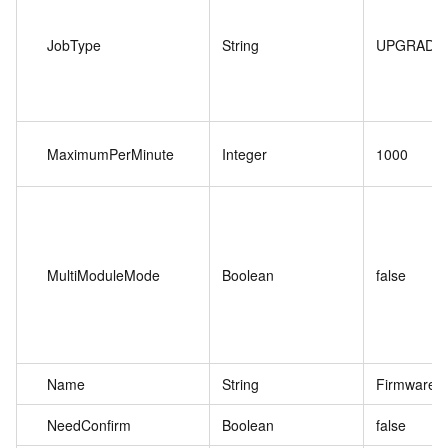
JobType
String
UPGRADE
MaximumPerMinute
Integer
1000
MultiModuleMode
Boolean
false
Name
String
Firmware2
NeedConfirm
Boolean
false