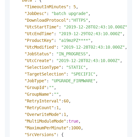
"TimeoutInMinutes"
:
5
,
"JobDesc"
:
"batch upgrade"
,
"DownloadProtocol"
:
"HTTPS"
,
"UtcStartTime"
:
"2019-12-28T02:43:10.000Z"
,
"UtcEndTime"
:
"2019-12-29T02:43:10.000Z"
,
"ProductKey"
:
"a19mzPZ****"
,
"UtcModified"
:
"2019-12-28T02:43:10.000Z"
,
"JobStatus"
:
"IN_PROGRESS"
,
"UtcCreate"
:
"2019-12-28T02:43:10.000Z"
,
"SelectionType"
:
"STATIC"
,
"TargetSelection"
:
"SPECIFIC"
,
"JobType"
:
"UPGRADE_FIRMWARE"
,
"GroupId"
:
""
,
"GroupName"
:
""
,
"RetryInterval"
:
60
,
"RetryCount"
:
1
,
"OverwriteMode"
:
1
,
"MultiModuleMode"
:
true
,
"MaximumPerMinute"
:
1000
,
"SrcVersions"
:
{