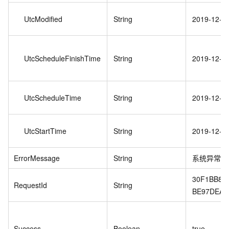
UtcModified
String
2019-12-2
UtcScheduleFinishTime
String
2019-12-3
UtcScheduleTime
String
2019-12-2
UtcStartTime
String
2019-12-2
ErrorMessage
String
系统异常
30F1BB8D
RequestId
String
BE97DEA7
Success
Boolean
true