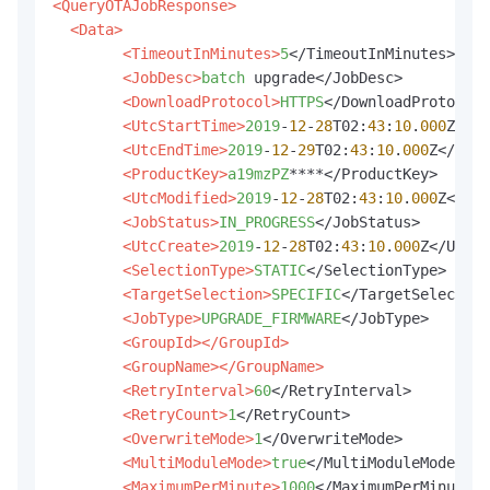
<QueryOTAJobResponse>
<Data>
<TimeoutInMinutes>
5
</TimeoutInMinutes>

<JobDesc>
batch
 upgrade</JobDesc>

<DownloadProtocol>
HTTPS
</DownloadProtocol>

<UtcStartTime>
2019
-
12
-
28
T02:
43
:
10
.
000
Z</Ut
<UtcEndTime>
2019
-
12
-
29
T02:
43
:
10
.
000
Z</UtcE
<ProductKey>
a19mzPZ
****</ProductKey>

<UtcModified>
2019
-
12
-
28
T02:
43
:
10
.
000
Z</Utc
<JobStatus>
IN_PROGRESS
</JobStatus>

<UtcCreate>
2019
-
12
-
28
T02:
43
:
10
.
000
Z</UtcCr
<SelectionType>
STATIC
</SelectionType>

<TargetSelection>
SPECIFIC
</TargetSelection
<JobType>
UPGRADE_FIRMWARE
</JobType>

<GroupId>
</GroupId>
<GroupName>
</GroupName>
<RetryInterval>
60
</RetryInterval>

<RetryCount>
1
</RetryCount>

<OverwriteMode>
1
</OverwriteMode>

<MultiModuleMode>
true
</MultiModuleMode>

<MaximumPerMinute>
1000
</MaximumPerMinute>
