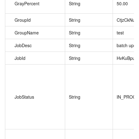
GrayPercent
String
50.00
GroupId
String
CtjzCkNuO
GroupName
String
test
JobDesc
String
batch upgr
JobId
String
HvKuBpuk3
JobStatus
String
IN_PROG