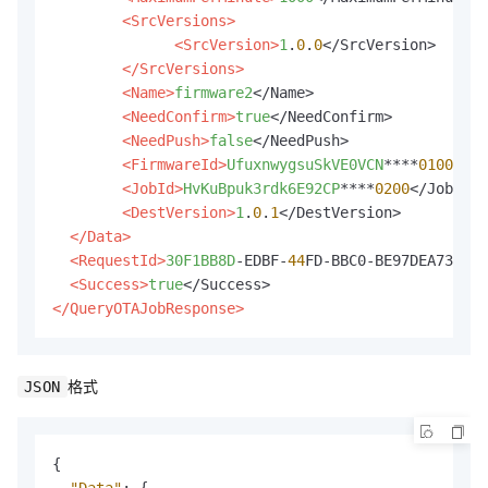
<SrcVersions>
<SrcVersion>
1
.
0
.
0
</SrcVersion>

</SrcVersions>
<Name>
firmware2
</Name>

<NeedConfirm>
true
</NeedConfirm>

<NeedPush>
false
</NeedPush>

<FirmwareId>
UfuxnwygsuSkVE0VCN
****
0100
</Fi
<JobId>
HvKuBpuk3rdk6E92CP
****
0200
</JobId>

<DestVersion>
1
.
0
.
1
</DestVersion>

</Data>
<RequestId>
30F1BB8D
-EDBF-
44
FD-BBC0-BE97DEA73991<
<Success>
true
</QueryOTAJobResponse>
格式
JSON
{
"Data"
:
{