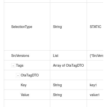
SelectionType
String
STATIC
SrcVersions
List
{"SrcVersion
Tags
Array of OtaTagDTO
OtaTagDTO
Key
String
key1
Value
String
value1