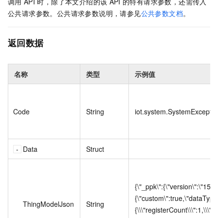
调用
API
时，除了本文介绍的该
API
的特有请求参数，还需传入
公共请求参数。公共请求参数说明，请参见
公共参数文档
。
返回数据
名称
类型
示例值
Code
String
iot.system.SystemExceptio
Data
Struct
{\"_ppk\":{\"version\":\"1
{\"custom\":true,\"dataType\":
ThingModelJson
String
{\\\"registerCount\\\":1,\\\"r