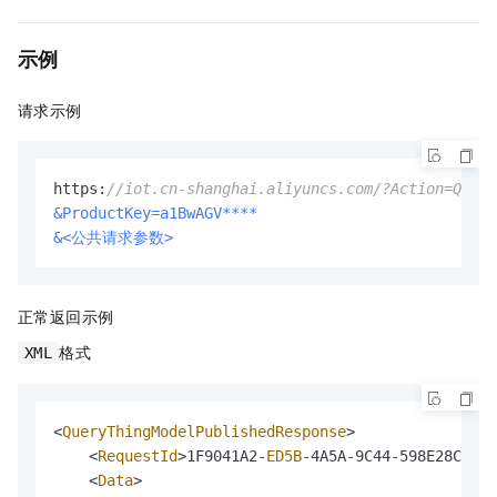
示例
请求示例
https:
//iot.cn-shanghai.aliyuncs.com/?Action=Query
&ProductKey=a1BwAGV****
&<公共请求参数>
正常返回示例
格式
XML
<
QueryThingModelPublishedResponse
>
<
RequestId
>
1F9041A2
-
ED5B
-
4A5A
-
9C44
-
598E28C0B43
<
Data
>