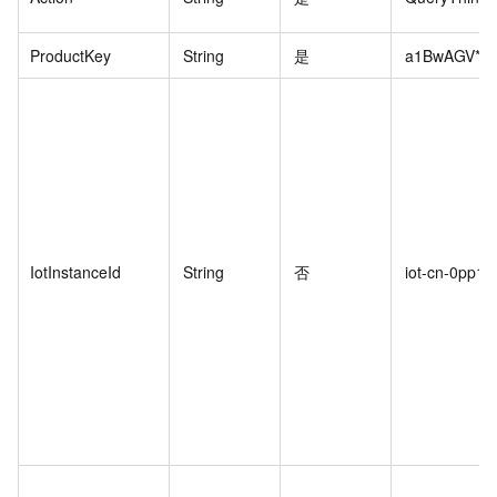
ProductKey
String
是
a1BwAGV****
IotInstanceId
String
否
iot-cn-0pp1n8