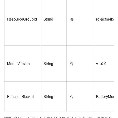
ResourceGroupId
String
否
rg-acfm4l5tc
ModelVersion
String
否
v1.0.0
FunctionBlockId
String
否
BatteryModu