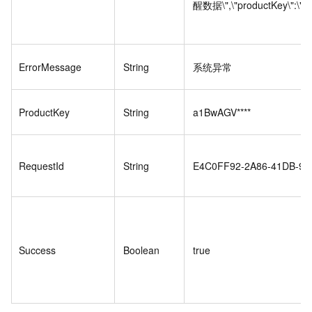
醒数据\",\"productKey\":\"a114
ErrorMessage
String
系统异常
ProductKey
String
a1BwAGV****
RequestId
String
E4C0FF92-2A86-41DB-92
Success
Boolean
true