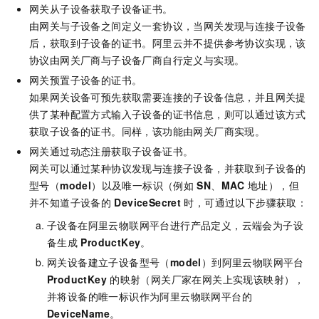
网关从子设备获取子设备证书。
由网关与子设备之间定义一套协议，当网关发现与连接子设备
后，获取到子设备的证书。阿里云并不提供参考协议实现，该
协议由网关厂商与子设备厂商自行定义与实现。
网关预置子设备的证书。
如果网关设备可预先获取需要连接的子设备信息，并且网关提
供了某种配置方式输入子设备的证书信息，则可以通过该方式
获取子设备的证书。同样，该功能由网关厂商实现。
网关通过动态注册获取子设备证书。
网关可以通过某种协议发现与连接子设备，并获取到子设备的
型号（
model
）以及唯一标识（例如
SN
、
MAC
地址），但
并不知道子设备的
DeviceSecret
时，可通过以下步骤获取：
子设备在阿里云物联网平台进行产品定义，云端会为子设
备生成
ProductKey
。
网关设备建立子设备型号（
model
）到阿里云物联网平台
ProductKey
的映射（网关厂家在网关上实现该映射），
并将设备的唯一标识作为阿里云物联网平台的
DeviceName
。