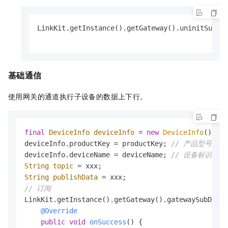
LinkKit.getInstance().getGateway().uninitSubDev
基础通信
使用网关的通道执行子设备的数据上下行。
final
DeviceInfo
deviceInfo
=
new
DeviceInfo
();

deviceInfo.productKey = productKey; 
// 产品型号（必
deviceInfo.deviceName = deviceName; 
// 设备标识（必
String
topic
=
String
publishData
=
// 订阅
LinkKit.getInstance().getGateway().gatewaySubDevic
@Override
public
void
onSuccess
()
 {
