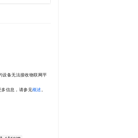
的设备无法接收物联网平
更多信息，请参见
概述
。
。
。
t-stream