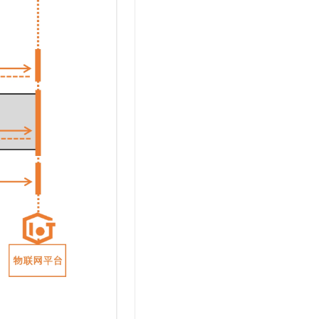
t.diy 一步搞定创意建站
构建大模型应用的安全防护体系
通过自然语言交互简化开发流程,全栈开发支持
通过阿里云安全产品对 AI 应用进行安全防护