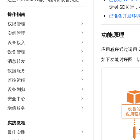
AI 产品 免费试用
网络
安全
云开发大赛
定制
SDK
时，
Tableau 订阅
1亿+ 大模型 tokens 和 
操作指南
已准备开发环
可观测
入门学习赛
中间件
AI空中课堂在线直播课
权限管理
140+云产品 免费试用
大模型服务
上云与迁云
产品新客免费试用，最长1
数据库
实例管理
功能原理
生态解决方案
千问AI平台-Token Plan
设备接入
企业出海
大模型ACA认证体验
大数据计算
应用程序通过调用
助力企业全员 AI 认知与能
设备管理
行业生态解决方案
政企业务
媒体服务
如下功能时序图，
千问AI平台-模型体验
消息转发
开发者生态解决方案
在线体验全尺寸、多种模态
数据服务
企业服务与云通信
AI 开发和 AI 应用解决
Happy 系列大模型
监控运维
域名与网站
设备划归
终端用户计算
安全中心
增值服务
Serverless
大模型解决方案
开发工具
实践教程
快速部署 Dify，高效搭建 
最佳实践
迁移与运维管理