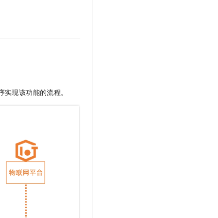
文戏情感细腻自然，动作戏激烈拳拳到肉，实现更强表演能力
支持中英文自由切换，具备更强的噪声鲁棒性
云聚AI 严选权益
SSL 证书
，一键激活高效办公新体验
精选AI产品，从模型到应用全链提效
堡垒机
AI 用量加速计划
应用
防火墙
、识别商机，让客服更高效、服务更出色。
新老同享，达量后返
千问办公
主机安全
NEW
的智能体编程平台
一站式AI生产力平台
AI 应用及服务市场
序实现该功能的流程。
伶鹊
企业级人与Agent协作平台，接入和调度多个数字员工
智能客服平台，对话机器人、对话分析、智能外呼
AI 应用
大模型服务平台百炼 - 全妙
大模型
应用创作平台
多模态内容创作工具，已接入 DeepSeek
自然语言处理
数据标注
机器学习
息提取
与 AI 智能体进行实时音视频通话
从文本、图片、视频中提取结构化的属性信息
构建支持视频理解的 AI 音视频实时通话应用