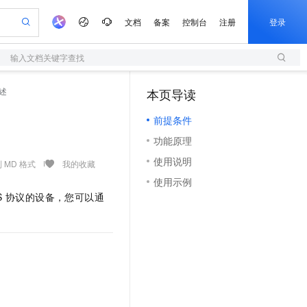
文档
备案
控制台
注册
登录
输入文档关键字查找
验
作计划
器
AI 活动
专业服务
服务伙伴合作计划
开发者社区
加入我们
服务平台百炼
阿里云 OPC 创新助力计划
述
本页导读
（1）
一站式生成采购清单，支持单品或批量购买
S
io：打造专属 AI 语音助手
S产品伙伴计划（繁花）
峰会
造的大模型服务与应用开发平台
轻量应用服务器
一句话生成原生可编辑精美 PPT 文稿
AI 生产力先锋
Al MaaS 服务伙伴赋能合作
域名
博文
Careers
至高可申请百万元
前提条件
性可伸缩的云计算服务
开启高性价比 AI 编程新体验
Qwen-Audio-3.0-Realtime 端到端实时语音角色扮演
输入一句话想法, 轻松生成专业的 PPT
先锋实践拓展 AI 生产力的边界
快速构建应用程序和网站，即刻迈出上云第一步
Token 补贴，五大权
计划
海大会
伙伴信用分合作计划
商标
问答
社会招聘
功能原理
益加速 OPC 成功
S
eek-V4-Pro
数字证书管理服务（原SSL证书）
一键部署幻兽帕鲁游戏服务器
飞天发布时刻
HOT
划
备案
电子书
校园招聘
使用说明
pSeek-V4-Pro
视频创作，一键激活电商全链路生产力
全托管，含MySQL、PostgreSQL、SQL Server、MariaDB多引擎
实现全站HTTPS，呈现可信的WEB访问
一键购买专属联机服务器，轻松开启游戏
所见，即是所愿
 MD 格式
我的收藏
更多支持
划
公司注册
镜像站
使用示例
视频生成
语音识别与合成
专属 QwenPaw
短信服务
漫剧工坊：一站式动画创作平台
AI 实训营
HOT
S
协议的设备，您可以通
合作伙伴培训与认证
划
上云迁移
的智能体编程平台
站生成，高效打造优质广告素材
从聊天伙伴进化为能主动干活的本地数字员工
快速生产连贯的高质量长漫剧
从基础到进阶，Agent 创客手把手教你
国内短信简单易用，安全可靠，秒级触达，全球覆盖200+国家和地区。
e-1.1-T2V
Qwen3-TTS-Flash
lScope
我要反馈
查询合作伙伴
畅细腻的高质量视频
离线语音合成大模型，多语言方言自适应，低延迟高稳定
n Alibaba Cloud ISV 合作
代维服务
olarDB
建企业门户网站
大数据开发治理平台 DataWorks
10 分钟搭建微信、支付宝小程序
创新加速
ope
登录合作伙伴管理后台
我要建议
站，无忧落地极速上线
以可视化方式快速构建移动和 PC 门户网站
100%兼容MySQL、PostgreSQL，兼容Oracle，支持集中和分布式
高效部署网站，快速应用到小程序
Data Agent 驱动的一站式 Data+AI 开发治理平台
e-1.1-I2V
Cosyvoice-V3-Flash
安全
畅自然，细节丰富
高表现力语音合成大模型，语音克隆听感自然
我要投诉
上云场景组合购
伴
边界网络安全防护产品
漫剧创作，剧本、分镜、视频高效生成
覆盖90%+业务场景，专享组合折扣价
2V
VPN
Fun-ASR