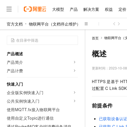
大模型
产品
解决方案
权益
定价
官方文档
物联网平台（文档停止维护）
大模型
产品
解决方案
权益
定价
云市场
伙伴
服务
了解阿里云
精选产品
精选解决方案
普惠上云
产品定价
精选商城
成为销售伙伴
售前咨询
为什么选择阿里云
千问AI平台
物联网平台（
首页
了解云产品的定价详情
大模型服务平台百炼
千问办公，解锁你的工作
普惠上云 官方力荐
分销伙伴
在线服务
网站建设
什么是云计算
大
大模型服务与应用平台
企业级Agent产品，直接
云服务器38元/年起，超
概述
产品概述
咨询伙伴
多端小程序
技术领先
云上成本管理
售后服务
千问大模型
Agency Agents：拥
官方推荐返现计划
大模型
产品简介
大模型
精选产品
精选解决方案
Salesforce 国际版订阅
稳定可靠
管理和优化成本
多元化、高性能、安全可靠
推荐新用户得奖励，单订单
更新时间：
2023-10-08
销售伙伴合作计划
产品计费
自助服务
友盟天域
安全合规
人工智能与机器学习
AI
文本生成
无影云电脑
HappyHorse 打造一
云工开物
HTTPS
是基于
HT
无影生态合作计划
在线服务
快速入门
观测云
分析师报告
随时随地安全接入的云上超
高校专属算力普惠，学生认
计算
互联网应用开发
Qwen3.8-Max
过配置
C Link
HOT
Salesforce On Alibaba C
工单服务
企业版实例快速入门
智能体时代全能旗舰模型
Tuya 物联网平台阿里云
研究报告与白皮书
云解析DNS
快速拥有专属 OpenClaw
Consulting Partner 合
大数据
容器
公共实例快速入门
免费试用
短信专区
前提条件
蓝凌 OA
Qwen3.7-Plus
AI 大模型销售与服务生
使用MQTT.fx接入物联网平台
现代化应用
存储
天池大赛
能看、能想、能动手的多模
云原生大数据计算服务 Max
解决方案免费试用 新老
电子合同
使用自定义Topic进行通信
已获取设备认
面向分析的企业级SaaS模
最高领取价值200元试用
安全
网络与CDN
AI 算法大赛
Qwen3-VL-Plus
畅捷通
通过RocketMQ客户端消费设备消息
已获取
C Link