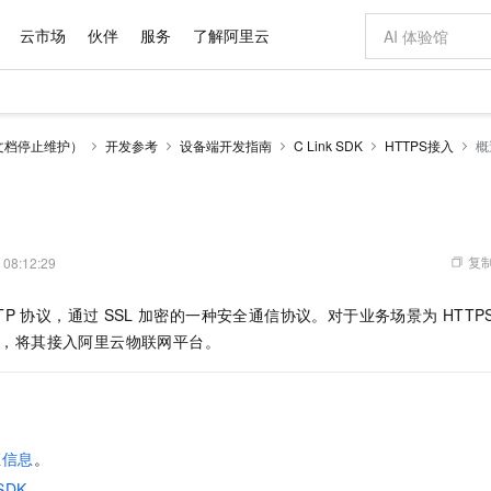
云市场
伙伴
服务
了解阿里云
AI 特惠
数据与 API
成为产品伙伴
企业增值服务
最佳实践
价格计算器
AI 场景体
基础软件
产品伙伴合
阿里云认证
市场活动
配置报价
大模型
文档停止维护）
开发参考
设备端开发指南
C Link SDK
HTTPS接入
概
自助选配和估算价格
新方式
域名与网站
睿译宝，AI翻译排版一步到位
智启 AI 普惠权益
产品生态集成认证中心
企业支持计划
云上春晚
千问官方 MaaS 平台，为开发者和 Agent 而生，新用户赠送 1 亿 + tokens 额度
云服务器 EC
Qwen Aud
AI Coding
阿里云Maa
2026 阿里云
为企业打
数据集
Windows
大模型认证
模型
NEW
NEW
交付可用成果
值低价云产品抢先购
提供智能易用的域名与建站服务
上传文档即自动完成翻译和格式还原
至高享 1亿+免费 tokens，加速 Al 应用落地
安全可靠、弹
智能编程，一键
产品生态伙伴
专家技术服务
云上奥运之旅
弹性计算合作
阿里云中企出
手机三要素
宝塔 Linux
全部认证
价格优势
有专属领域专家
对象存储 OSS
GLM-5.2：长任务时代开源旗舰模型
阿里云 OPC 创新助力计划
云数据库 RD
即刻拥有 DeepS
AI 电商营销
产品生态伙伴工作台
企业增值服务台
云栖战略参考
云存储合作计
云栖大会
身份实名认证
CentOS
训练营
推动算力普惠，释放技术红利
的大模型服务
最高返9万
多领域专家智能体,一键组建 AI 虚拟交付团队
至高百万元 Token 补贴，加速一人公司成长
稳定、安全、高性价比、高性能的云存储服务
真正可用的 1M 上下文,一次完成代码全链路开发
轻松解锁专属 Dee
从图文生成到
复制
 08:12:29
云上的中国
数据库合作计
活动全景
短信
Docker
图片和
站式影视创作平台
人工智能平台 PAI
Hermes Agent，打造自进化智能体
Token Plan 模型订阅计划
Qoder
5 分钟轻松部署
AI 广告创作
企业成长
大模型
NEW
信息公告
TP
协议，通过
SSL
加密的一种安全通信协议。对于业务场景为
HTTP
看见新力量
云网络合作计
OCR 文字识别
JAVA
级电脑
证享300元代金券
可视化编排打通从文字构思到成片全链路闭环
一站式AI开发、训练和推理服务
自主进化，持久记忆，越用越聪明
Qwen3.8-Max 首发尝鲜，限时加量 10 倍，夜间低至2折
面向真实软件
图文、视频一
Kimi-K3
HappyHors
 SDK，将其接入阿里云物联网平台。
NEW
魔搭 Mode
loud
服务实践
官网公告
Kimi 最新旗舰模型，长程编程与推理利器
让文字生成流
金融模力时刻
Salesforce O
版
发票查验
全能环境
Qoder CN
Claude Code + GStack 打造工程团队
千问办公，限时限量积分加倍
云原生数据库 P
低代码高效构
AI 建站
NEW
作计划
计划
创新中心
魔搭 ModelSc
健康状态
让AI从“聊天伙伴”进化为能干活的“数字员工”
覆盖公网/内网、递归/权威、移动APP等全场景解析服务
安装技能 GStack，拥有专属 AI 工程团队
你的AI工作搭子，覆盖日常办公高频场景
基于千问大模型等，支持代码智能生成、研发智能问答
0 代码专业建
客户案例
天气预报查询
操作系统
Deepseek-v4-pro
HappyHors
态合作计划
态智能体模型
旗舰 MoE 大模型，百万上下文与顶尖推理能力
图生视频，流
Compute
同享
容器服务 Kubernetes 版 ACK
万小智 AI 建站低至 15元/月
云防火墙
AI 短剧/漫剧
快递物流查询
WordPress
成为服务伙
高校合作
证信息
。
式云数据仓库
点，立即开启云上创新
提供一站式管理容器应用的 K8s 服务
送.CN域名，送备案服务码
云原生的云上
AI助力短剧
GLM-5.2
Wan2.7-T
Ubuntu
 SDK
。