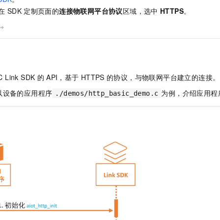
服务生态伙伴
视觉 Coding、空间感知、多模态思考等全面升级
1M上下文，专为长程任务能力而生
云工开物
企业应用
Night Plan 支持 Qwen 3.8-Max
AI 办公
NEW
在
SDK
定制页面的
连接物联网平台协议
区域，选中
HTTPS
。
Red Hat
30+ 款产品免费体验
夜间 5 折，Qwen/Meoo/TokenPlan 客户专享
AI智能应用
科研合作
境
。
ERP
堂（旗舰版）
SUSE
智能客服
AI 应用构建
大模型原生
CRM
2个月
自动承接线索
建站小程序
Qoder
大模型服务平台百炼-应用模版
OA 办公系统
HOT
NEW
面向真实软件
个人版上线、团队版降价；千问3.8-Max首发发尝鲜
丰富多元化的应用模版和解决方案
C Link SDK
的
API，基于
HTTPS
的协议，与物联网平台建立的连接。
力提升
财税管理
模板建站
以设备的应用程序
为例，介绍应用程
万有无界
大模型服务平台百炼-智能体
./demos/http_basic_demo.c
400电话
定制建站
的模型效果
灵活可视化地构建企业级 Agent
方案
广告营销
模板小程序
秒悟
人工智能平台 PAI
定制小程序
云端极速 AI 
新一代 AI 视频生成模型，深度适配广告营销等场景
AI Native 的算法工程平台，一站式完成建模、训练、推理服务部署
APP 开发
建站系统
AI 应用
10分钟微调：让0.6B模型媲美235B模型
多模态数据信
依托云原生高可用架构,实现Dify私有化部署
用1%尺寸在特定领域达到大模型90%以上效果