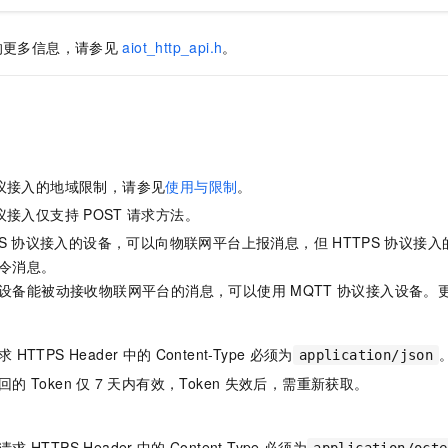
的更多信息，请参见
aiot_http_api.h
。
议接入的地域限制，请参见
使用与限制
。
议接入仅支持
POST
请求方法。
S
协议接入的设备，可以向物联网平台上报消息，但
HTTPS
协议接入
令消息。
设备能被动接收物联网平台的消息，可以使用
MQTT
协议接入设备。
求
HTTPS Header
中的
Content-Type
必须为
application/json
回的
Token
仅
7
天内有效，Token
失效后，需重新获取。
请求
HTTPS Header
中的
Content-Type
必须为
application/octe