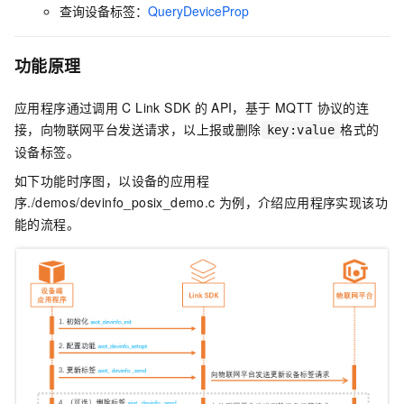
查询设备标签：
QueryDeviceProp
功能原理
应用程序通过调用
C Link SDK
的
API，
基于
MQTT
协议的连
接，向物联网平台发送请求，以上报或删除
格式的
key:value
设备标签。
如下功能时序图，以设备的应用程
序
./demos/devinfo_posix_demo.c
为例，介绍应用程序实现该功
能的流程。