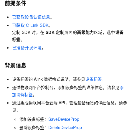
前提条件
已获取设备认证信息
。
已获取
C Link SDK
。
定制
SDK
时，在
SDK
定制
页面的
高级能力
区域，选中
设备
标签
。
已准备开发环境
。
背景信息
设备标签的
Alink
数据格式说明，请参见
设备标签
。
通过物联网平台控制台，添加设备标签的详细信息，请参见
添
加设备标签
。
通过集成物联网平台云端
API，管理设备标签的详细信息，请参
见：
添加设备标签：
SaveDeviceProp
删除设备标签：
DeleteDeviceProp