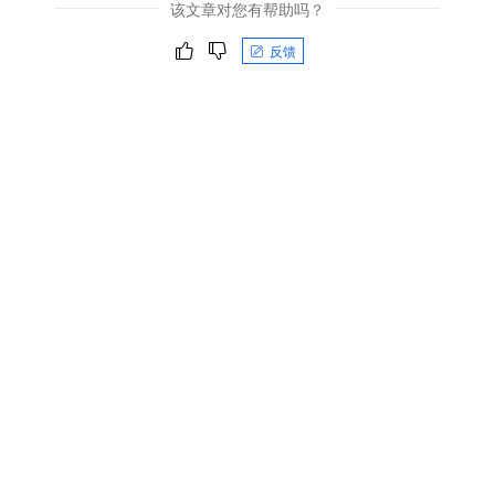
该文章对您有帮助吗？
反馈