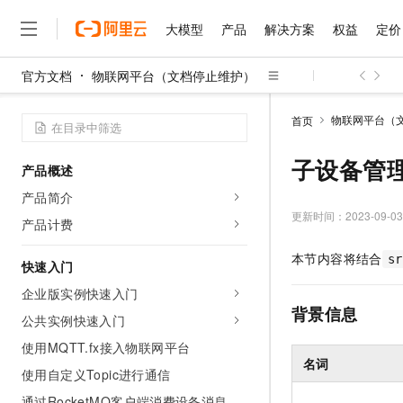
大模型
产品
解决方案
权益
定价
官方文档
物联网平台（文档停止维护）
大模型
产品
解决方案
权益
定价
云市场
伙伴
服务
了解阿里云
精选产品
精选解决方案
普惠上云
产品定价
精选商城
成为销售伙伴
售前咨询
为什么选择阿里云
千问AI平台
物联网平台（
首页
了解云产品的定价详情
大模型服务平台百炼
千问办公，解锁你的工作
普惠上云 官方力荐
分销伙伴
在线服务
网站建设
什么是云计算
大
大模型服务与应用平台
企业级Agent产品，直接
云服务器38元/年起，超
子设备管
产品概述
咨询伙伴
多端小程序
技术领先
云上成本管理
售后服务
千问大模型
Agency Agents：拥
官方推荐返现计划
大模型
产品简介
大模型
精选产品
精选解决方案
Salesforce 国际版订阅
稳定可靠
管理和优化成本
多元化、高性能、安全可靠
推荐新用户得奖励，单订单
更新时间：
2023-09-03
销售伙伴合作计划
产品计费
自助服务
友盟天域
安全合规
人工智能与机器学习
AI
文本生成
无影云电脑
HappyHorse 打造一
云工开物
本节内容将结合
无影生态合作计划
在线服务
sr
快速入门
观测云
分析师报告
随时随地安全接入的云上超
高校专属算力普惠，学生认
计算
互联网应用开发
Qwen3.8-Max
HOT
Salesforce On Alibaba C
工单服务
企业版实例快速入门
智能体时代全能旗舰模型
Tuya 物联网平台阿里云
研究报告与白皮书
云解析DNS
快速拥有专属 OpenClaw
Consulting Partner 合
大数据
背景信息
容器
公共实例快速入门
免费试用
短信专区
蓝凌 OA
Qwen3.7-Plus
AI 大模型销售与服务生
使用MQTT.fx接入物联网平台
现代化应用
存储
天池大赛
能看、能想、能动手的多模
云原生大数据计算服务 Max
解决方案免费试用 新老
名词
电子合同
使用自定义Topic进行通信
面向分析的企业级SaaS模
最高领取价值200元试用
安全
网络与CDN
AI 算法大赛
Qwen3-VL-Plus
畅捷通
通过RocketMQ客户端消费设备消息