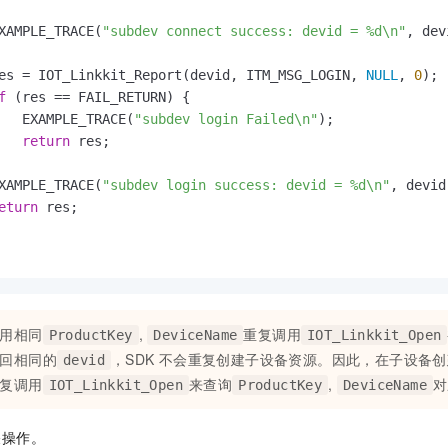
XAMPLE_TRACE(
"subdev connect success: devid = %d\n"
, dev
es = IOT_Linkkit_Report(devid, ITM_MSG_LOGIN, 
NULL
, 
0
);

f
 (res == FAIL_RETURN) {

   EXAMPLE_TRACE(
"subdev login Failed\n"
);

return
 res;

XAMPLE_TRACE(
"subdev login success: devid = %d\n"
, devid)
eturn
 res;

用相同
,
重复调用
ProductKey
DeviceName
IOT_Linkkit_Open
回相同的
，SDK
不会重复创建子设备资源。因此，在子设备创
devid
复调用
来查询
,
对
IOT_Linkkit_Open
ProductKey
DeviceName
关操作。