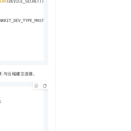
len
(DEVICE_SECRET));

NKKIT_DEV_TYPE_MASTER, &master_meta_info);

与云端建立连接。
t

