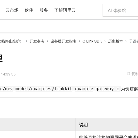
云市场
伙伴
服务
了解阿里云
AI 特惠
数据与 API
成为产品伙伴
企业增值服务
最佳实践
价格计算器
AI 场景体
基础软件
产品伙伴合
阿里云认证
市场活动
配置报价
大模型
文档停止维护）
开发参考
设备端开发指南
C Link SDK
历史版本
子设
自助选配和估算价格
新方式
域名与网站
睿译宝，AI翻译排版一步到位
智启 AI 普惠权益
产品生态集成认证中心
企业支持计划
云上春晚
千问官方 MaaS 平台，为开发者和 Agent 而生，新用户赠送 1 亿 + tokens 额度
云服务器 EC
Qwen Aud
AI Coding
阿里云Maa
2026 阿里云
为企业打
数据集
Windows
大模型认证
模型
NEW
NEW
交付可用成果
值低价云产品抢先购
提供智能易用的域名与建站服务
上传文档即自动完成翻译和格式还原
至高享 1亿+免费 tokens，加速 Al 应用落地
安全可靠、弹
智能编程，一键
理
产品生态伙伴
专家技术服务
云上奥运之旅
弹性计算合作
阿里云中企出
手机三要素
宝塔 Linux
全部认证
价格优势
有专属领域专家
对象存储 OSS
GLM-5.2：长任务时代开源旗舰模型
阿里云 OPC 创新助力计划
云数据库 RD
即刻拥有 DeepS
AI 电商营销
产品生态伙伴工作台
企业增值服务台
云栖战略参考
云存储合作计
云栖大会
身份实名认证
CentOS
训练营
推动算力普惠，释放技术红利
的大模型服务
最高返9万
多领域专家智能体,一键组建 AI 虚拟交付团队
至高百万元 Token 补贴，加速一人公司成长
稳定、安全、高性价比、高性能的云存储服务
真正可用的 1M 上下文,一次完成代码全链路开发
轻松解锁专属 Dee
从图文生成到
复制
 14:39:35
云上的中国
数据库合作计
活动全景
短信
Docker
图片和
站式影视创作平台
人工智能平台 PAI
Hermes Agent，打造自进化智能体
Token Plan 模型订阅计划
Qoder
5 分钟轻松部署
AI 广告创作
企业成长
大模型
NEW
信息公告
为例讲
c/dev_model/examples/linkkit_example_gateway.c
看见新力量
云网络合作计
OCR 文字识别
JAVA
级电脑
证享300元代金券
可视化编排打通从文字构思到成片全链路闭环
一站式AI开发、训练和推理服务
自主进化，持久记忆，越用越聪明
Qwen3.8-Max 首发尝鲜，限时加量 10 倍，夜间低至2折
面向真实软件
图文、视频一
Kimi-K3
HappyHors
NEW
魔搭 Mode
loud
服务实践
官网公告
Kimi 最新旗舰模型，长程编程与推理利器
让文字生成流
金融模力时刻
Salesforce O
版
发票查验
全能环境
Qoder CN
Claude Code + GStack 打造工程团队
千问办公，限时限量积分加倍
云原生数据库 P
低代码高效构
AI 建站
NEW
作计划
计划
创新中心
魔搭 ModelSc
健康状态
让AI从“聊天伙伴”进化为能干活的“数字员工”
覆盖公网/内网、递归/权威、移动APP等全场景解析服务
安装技能 GStack，拥有专属 AI 工程团队
你的AI工作搭子，覆盖日常办公高频场景
基于千问大模型等，支持代码智能生成、研发智能问答
0 代码专业建
客户案例
天气预报查询
操作系统
Deepseek-v4-pro
HappyHors
态合作计划
态智能体模型
旗舰 MoE 大模型，百万上下文与顶尖推理能力
图生视频，流
Compute
同享
容器服务 Kubernetes 版 ACK
万小智 AI 建站低至 15元/月
云防火墙
AI 短剧/漫剧
说明
快递物流查询
WordPress
成为服务伙
高校合作
式云数据仓库
点，立即开启云上创新
提供一站式管理容器应用的 K8s 服务
送.CN域名，送备案服务码
云原生的云上
AI助力短剧
GLM-5.2
Wan2.7-T
Ubuntu
能够直接连接物联网平台的设