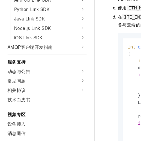
使用
ITM_
Python Link SDK
在
ITE_IN
Java Link SDK
备与云端的
Node.js Link SDK
iOS Link SDK
AMQP客户端开发指南
int
e
{

i
服务支持
    d
动态与公告
i
常见问题
     
相关协议
    }

技术白皮书
    E
视频专区
    r
设备接入
i
     
消息通信