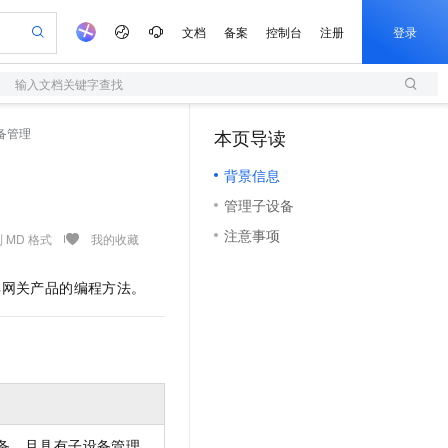
文档
备案
控制台
注册
登录
输入文档关键字查找
验
作计划
器
AI 活动
专业服务
服务伙伴合作计划
开发者社区
加入我们
服务平台百炼
阿里云 OPC 创新助力计划
备管理
本页导读
（1）
一站式生成采购清单，支持单品或批量购买
S
io：打造专属 AI 语音助手
S产品伙伴计划（繁花）
峰会
造的大模型服务与应用开发平台
轻量应用服务器
一句话生成原生可编辑精美 PPT 文稿
AI 生产力先锋
Al MaaS 服务伙伴赋能合作
域名
博文
Careers
至高可申请百万元
背景信息
性可伸缩的云计算服务
开启高性价比 AI 编程新体验
Qwen-Audio-3.0-Realtime 端到端实时语音角色扮演
输入一句话想法, 轻松生成专业的 PPT
先锋实践拓展 AI 生产力的边界
快速构建应用程序和网站，即刻迈出上云第一步
Token 补贴，五大权
计划
海大会
伙伴信用分合作计划
商标
问答
社会招聘
管理子设备
益加速 OPC 成功
S
eek-V4-Pro
数字证书管理服务（原SSL证书）
一键部署幻兽帕鲁游戏服务器
飞天发布时刻
HOT
划
备案
电子书
校园招聘
注意事项
pSeek-V4-Pro
视频创作，一键激活电商全链路生产力
全托管，含MySQL、PostgreSQL、SQL Server、MariaDB多引擎
实现全站HTTPS，呈现可信的WEB访问
一键购买专属联机服务器，轻松开启游戏
所见，即是所愿
 MD 格式
我的收藏
更多支持
划
公司注册
镜像站
视频生成
语音识别与合成
专属 QwenPaw
短信服务
漫剧工坊：一站式动画创作平台
AI 实训营
HOT
解网关产品的编程方法。
合作伙伴培训与认证
划
上云迁移
的智能体编程平台
站生成，高效打造优质广告素材
从聊天伙伴进化为能主动干活的本地数字员工
快速生产连贯的高质量长漫剧
从基础到进阶，Agent 创客手把手教你
国内短信简单易用，安全可靠，秒级触达，全球覆盖200+国家和地区。
e-1.1-T2V
Qwen3-TTS-Flash
lScope
我要反馈
查询合作伙伴
畅细腻的高质量视频
离线语音合成大模型，多语言方言自适应，低延迟高稳定
n Alibaba Cloud ISV 合作
代维服务
olarDB
建企业门户网站
大数据开发治理平台 DataWorks
10 分钟搭建微信、支付宝小程序
创新加速
ope
登录合作伙伴管理后台
我要建议
站，无忧落地极速上线
以可视化方式快速构建移动和 PC 门户网站
100%兼容MySQL、PostgreSQL，兼容Oracle，支持集中和分布式
高效部署网站，快速应用到小程序
Data Agent 驱动的一站式 Data+AI 开发治理平台
e-1.1-I2V
Cosyvoice-V3-Flash
安全
畅自然，细节丰富
高表现力语音合成大模型，语音克隆听感自然
我要投诉
上云场景组合购
伴
边界网络安全防护产品
漫剧创作，剧本、分镜、视频高效生成
覆盖90%+业务场景，专享组合折扣价
2V
VPN
Fun-ASR
备，且具有子设备管理