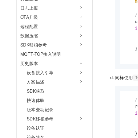
m
日志上报
/
OTA升级
    u
远程配置
i
数据压缩
     
SDK移植参考
    }

MQTT-TCP接入说明
历史版本
设备接入引导
同样使用
I
方案描述
SDK获取
快速体验
/
    r
版本变动记录
i
SDK移植参考
     
设备认证
    }

设备签名