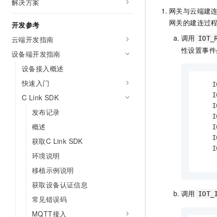
解决方案
10 分钟在聊天系统中增加
专有云
网关与云端建
网关的建连过
开发参考
调用
云端开发指南
IOT_
性设置事件
设备端开发指南
设备接入概述
快速入门
    I
    I
C Link SDK
    I
发布记录
    I
概述
    I
    I
获取C Link SDK
    I
环境说明
移植示例说明
获取设备认证信息
调用
IOT_
常见错误码
MQTT接入