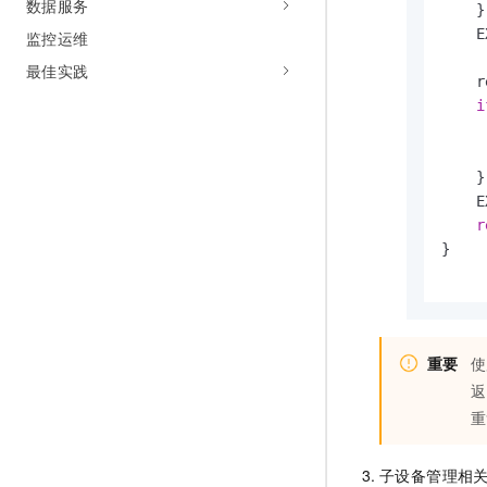
数据服务
    }

    E
监控运维
最佳实践
    r
i
     
    }

    E
r
}

重要
使
返
重
子设备管理相