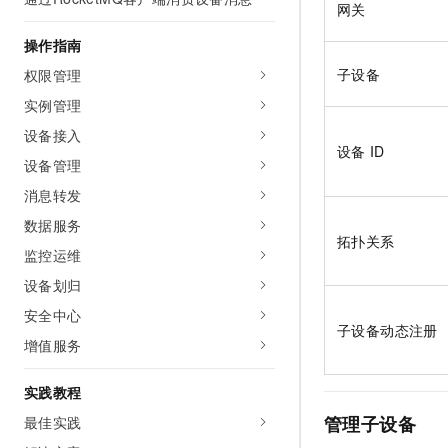
网关
AI 产品 免费试用
网络
安全
云开发大赛
Tableau 订阅
1亿+ 大模型 tokens 和 
操作指南
可观测
入门学习赛
中间件
AI空中课堂在线直播课
子设备
权限管理
140+云产品 免费试用
大模型服务
上云与迁云
产品新客免费试用，最长1
数据库
实例管理
生态解决方案
千问AI平台-Token Plan
设备接入
企业出海
大模型ACA认证体验
大数据计算
设备
ID
助力企业全员 AI 认知与能
设备管理
行业生态解决方案
政企业务
媒体服务
千问AI平台-模型体验
消息转发
开发者生态解决方案
在线体验全尺寸、多种模态
数据服务
企业服务与云通信
AI 开发和 AI 应用解决
拓扑关系
Happy 系列大模型
监控运维
域名与网站
设备划归
终端用户计算
安全中心
子设备动态注册
增值服务
Serverless
大模型解决方案
开发工具
实践教程
快速部署 Dify，高效搭建 
管理子设备
最佳实践
迁移与运维管理