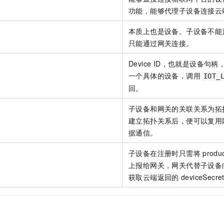
服务生态伙伴
视觉 Coding、空间感知、多模态思考等全面升级
1M上下文，专为长程任务能力而生
云工开物
企业应用
Night Plan 支持 Qwen 3.8-Max
AI 办公
NEW
功能，能够代理子设备连接云
Red Hat
30+ 款产品免费体验
夜间 5 折，Qwen/Meoo/TokenPlan 客户专享
AI智能应用
科研合作
ERP
本质上也是设备。子设备不能
堂（旗舰版）
SUSE
智能客服
AI 应用构建
大模型原生
只能通过网关连接。
CRM
2个月
自动承接线索
建站小程序
Device ID，也就是设备
Qoder
大模型服务平台百炼-应用模版
OA 办公系统
HOT
NEW
一个具体的设备，调用
面向真实软件
个人版上线、团队版降价；千问3.8-Max首发发尝鲜
丰富多元化的应用模版和解决方案
IOT_
力提升
财税管理
模板建站
回。
万有无界
大模型服务平台百炼-智能体
400电话
定制建站
的模型效果
灵活可视化地构建企业级 Agent
子设备和网关的关联关系为拓
方案
广告营销
模板小程序
建立拓扑关系后，便可以复用
秒悟
人工智能平台 PAI
据通信。
定制小程序
云端极速 AI 
新一代 AI 视频生成模型，深度适配广告营销等场景
AI Native 的算法工程平台，一站式完成建模、训练、推理服务部署
子设备在注册时只需将
produ
APP 开发
上报给网关，网关代替子设备
建站系统
获取云端返回的
deviceSecre
AI 应用
10分钟微调：让0.6B模型媲美235B模型
多模态数据信
依托云原生高可用架构,实现Dify私有化部署
用1%尺寸在特定领域达到大模型90%以上效果