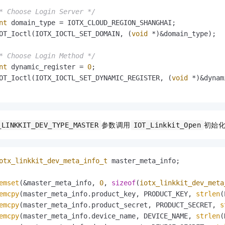
* Choose Login Server */
nt
 domain_type = IOTX_CLOUD_REGION_SHANGHAI;

OT_Ioctl(IOTX_IOCTL_SET_DOMAIN, (
void
 *)&domain_type);

* Choose Login Method */
nt
 dynamic_register = 
0
;

OT_Ioctl(IOTX_IOCTL_SET_DYNAMIC_REGISTER, (
void
 *)&dynam
参数调用
初始
_LINKKIT_DEV_TYPE_MASTER
IOT_Linkkit_Open
otx_linkkit_dev_meta_info_t
 master_meta_info;

emset
(&master_meta_info, 
0
, 
sizeof
(
iotx_linkkit_dev_meta
emcpy
(master_meta_info.product_key, PRODUCT_KEY, 
strlen
(
emcpy
(master_meta_info.product_secret, PRODUCT_SECRET, 
s
emcpy
(master_meta_info.device_name, DEVICE_NAME, 
strlen
(