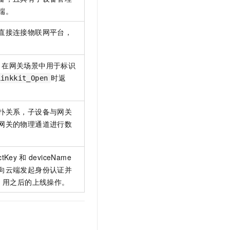
文戏情感细腻自然，动作戏激烈拳拳到肉，实现更强表演能力
支持中英文自由切换，具备更强的噪声鲁棒性
云聚AI 严选权益
端。
SSL 证书
，一键激活高效办公新体验
精选AI产品，从模型到应用全链提效
堡垒机
直接连接物联网平台，
AI 用量加速计划
应用
防火墙
、识别商机，让客服更高效、服务更出色。
新老同享，达量后返
句柄，在网关场景中用于标识
千问办公
主机安全
NEW
时返
的智能体编程平台
一站式AI生产力平台
Linkkit_Open
AI 应用及服务市场
伶鹊
企业级人与Agent协作平台，接入和调度多个数字员工
智能客服平台，对话机器人、对话分析、智能外呼
扑关系，子设备与网关
AI 应用
网关的物理通道进行数
大模型服务平台百炼 - 全妙
大模型
应用创作平台
多模态内容创作工具，已接入 DeepSeek
自然语言处理
ctKey
和
deviceName
向云端发起身份认证并
数据标注
t
用之后的上线操作。
机器学习
息提取
与 AI 智能体进行实时音视频通话
从文本、图片、视频中提取结构化的属性信息
构建支持视频理解的 AI 音视频实时通话应用