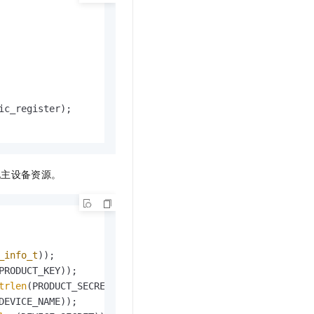
ic_register);

化主设备资源。
_info_t
));

PRODUCT_KEY));

trlen
(PRODUCT_SECRET));

DEVICE_NAME));
