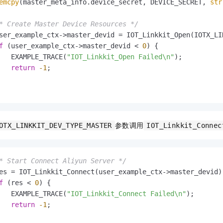
emcpy
(master_meta_info.device_secret, DEVICE_SECRET, 
str
* Create Master Device Resources */
ser_example_ctx->master_devid = IOT_Linkkit_Open(IOTX_LI
f
 (user_example_ctx->master_devid < 
0
) {

   EXAMPLE_TRACE(
"IOT_Linkkit_Open Failed\n"
);

return
-1
;

参数调用
OTX_LINKKIT_DEV_TYPE_MASTER
IOT_Linkkit_Connec
* Start Connect Aliyun Server */
es = IOT_Linkkit_Connect(user_example_ctx->master_devid);
f
 (res < 
0
) {

   EXAMPLE_TRACE(
"IOT_Linkkit_Connect Failed\n"
);

return
-1
;
