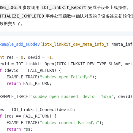
参数调用
完成子设备上线操作。
MSG_LOGIN
IOT_Linkkit_Report
事件处理函数中确认对应的子设备连云初始化
ITIALIZE_COMPLETED
数据交互了。
xample_add_subdev
(
iotx_linkkit_dev_meta_info_t
 *meta_inf
nt
 res = 
0
, devid = 
-1
;

evid = IOT_Linkkit_Open(IOTX_LINKKIT_DEV_TYPE_SLAVE, meta
f
 (devid == FAIL_RETURN) {

   EXAMPLE_TRACE(
"subdev open Failed\n"
);

return
 FAIL_RETURN;

XAMPLE_TRACE(
"subdev open susseed, devid = %d\n"
, devid);
es = IOT_Linkkit_Connect(devid);

f
 (res == FAIL_RETURN) {

   EXAMPLE_TRACE(
"subdev connect Failed\n"
);

return
 res;
