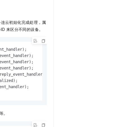
t.diy 一步搞定创意建站
构建大模型应用的安全防护体系
通过自然语言交互简化开发流程,全栈开发支持
通过阿里云安全产品对 AI 应用进行安全防护
备连云初始化完成处理，属
eID
来区分不同的设备。
t_handler);

vent_handler);

vent_handler);

vent_handler);

reply_event_handler);

lized);

nt_handler);

等。