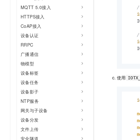
MQTT 5.0接入
/
i
HTTPS接入
    I
CoAP接入
设备认证
/
i
RRPC
    I
广播通信
物模型
设备标签
使用
IOTX
设备任务
设备影子
i
NTP服务
网关与子设备
m
设备分发
m
m
文件上传
m
安全隧道