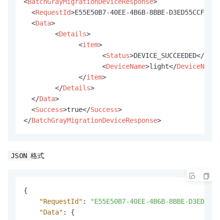
<
BatchGrayMigrationDeviceResponse
>
<
RequestId
>
E55E50B7-40EE-4B6B-8BBE-D3ED55CCF565
<
<
Data
>
<
Details
>
<
item
>
<
Status
>
DEVICE_SUCCEEDED
</
Stat
<
DeviceName
>
light
</
DeviceName
>
</
item
>
</
Details
>
</
Data
>
<
Success
>
true
</
Success
>
</
BatchGrayMigrationDeviceResponse
>
格式
JSON
{
"RequestId"
:
"E55E50B7-40EE-4B6B-8BBE-D3ED55CC
"Data"
:
{