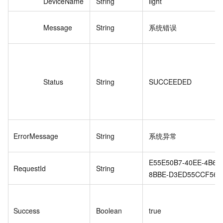
DeviceName
String
light
Message
String
系统错误
Status
String
SUCCEEDED
ErrorMessage
String
系统异常
E55E50B7-40EE-4B6B
RequestId
String
8BBE-D3ED55CCF565
Success
Boolean
true