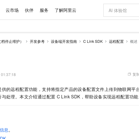
云市场
伙伴
服务
了解阿里云
AI 特惠
数据与 API
成为产品伙伴
企业增值服务
最佳实践
价格计算器
AI 场景体
基础软件
产品伙伴合
阿里云认证
市场活动
配置报价
大模型
文档停止维护）
开发参考
设备端开发指南
C Link SDK
远程配置
概述
自助选配和估算价格
步到位
域名与网站
智启 AI 普惠权益
产品生态集成认证中心
企业支持计划
云上春晚
Qwen Audio：打造专属 AI 语音助手
千问官方 MaaS 平台，为开发者和 Agent 而生，新用户赠送 1 亿 + tokens 额度
云服务器 EC
一句话生成原生
AI Coding
阿里云Maa
2026 阿里云
为企业打
数据集
Windows
大模型认证
模型
NEW
NEW
格式还原
值低价云产品抢先购
提供智能易用的域名与建站服务
至高享 1亿+免费 tokens，加速 Al 应用落地
Qwen-Audio-3.0-Realtime 端到端实时语音角色扮演
安全可靠、弹
输入一句话想法,
智能编程，一键
产品生态伙伴
专家技术服务
云上奥运之旅
弹性计算合作
阿里云中企出
手机三要素
宝塔 Linux
全部认证
价格优势
开源旗舰模型
对象存储 OSS
即刻拥有 DeepSeek-V4-Pro
阿里云 OPC 创新助力计划
云数据库 RD
一键部署幻兽
AI 电商营销
产品生态伙伴工作台
企业增值服务台
云栖战略参考
云存储合作计
云栖大会
身份实名认证
CentOS
训练营
推动算力普惠，释放技术红利
的大模型服务
最高返9万
真正可用的 1M 上下文,一次完成代码全链路开发
轻松解锁专属 DeepSeek-V4-Pro
至高百万元 Token 补贴，加速一人公司成长
稳定、安全、高性价比、高性能的云存储服务
一键购买专属
从图文生成到
复制
 01:37:18
云上的中国
数据库合作计
活动全景
短信
Docker
图片和
自进化智能体
人工智能平台 PAI
5 分钟轻松部署专属 QwenPaw
Token Plan 模型订阅计划
Qoder
高效搭建 AI
AI 广告创作
企业成长
大模型
NEW
HOT
信息公告
提供的远程配置功能，支持将指定产品的设备配置文件上传到物联网平
看见新力量
云网络合作计
OCR 文字识别
JAVA
级电脑
越聪明
证享300元代金券
一站式AI开发、训练和推理服务
Qwen3.8-Max 首发尝鲜，限时加量 10 倍，夜间低至2折
从聊天伙伴进化为能主动干活的本地数字员工
面向真实软件
图文、视频一
Kimi-K3
HappyHors
析与处理。本文介绍通过配置
C Link SDK，帮助设备实现远程配置功
NEW
魔搭 Mode
loud
服务实践
官网公告
Kimi 最新旗舰模型，长程编程与推理利器
让文字生成流
金融模力时刻
Salesforce O
版
发票查验
全能环境
Qoder CN
Claude Code + GStack 打造工程团队
千问办公，限时限量积分加倍
云原生数据库 P
低代码高效构
AI 建站
NEW
作计划
计划
创新中心
魔搭 ModelSc
健康状态
让AI从“聊天伙伴”进化为能干活的“数字员工”
覆盖公网/内网、递归/权威、移动APP等全场景解析服务
安装技能 GStack，拥有专属 AI 工程团队
你的AI工作搭子，覆盖日常办公高频场景
基于千问大模型等，支持代码智能生成、研发智能问答
0 代码专业建
客户案例
天气预报查询
操作系统
Deepseek-v4-pro
HappyHors
态合作计划
态智能体模型
旗舰 MoE 大模型，百万上下文与顶尖推理能力
图生视频，流
Compute
同享
容器服务 Kubernetes 版 ACK
万小智 AI 建站低至 15元/月
云防火墙
AI 短剧/漫剧
快递物流查询
WordPress
成为服务伙
高校合作
信息
。
式云数据仓库
点，立即开启云上创新
提供一站式管理容器应用的 K8s 服务
送.CN域名，送备案服务码
云原生的云上
AI助力短剧
GLM-5.2
Wan2.7-T
Ubuntu
SDK
。