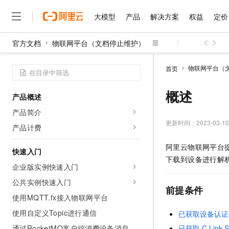
大模型
产品
解决方案
权益
定价
官方文档
物联网平台（文档停止维护）
大模型
产品
解决方案
权益
定价
云市场
伙伴
服务
了解阿里云
精选产品
精选解决方案
普惠上云
产品定价
精选商城
成为销售伙伴
售前咨询
为什么选择阿里云
千问AI平台
物联网平台（
首页
了解云产品的定价详情
大模型服务平台百炼
睿译宝，AI翻译排版一
普惠上云 官方力荐
分销伙伴
在线服务
网站建设
什么是云计算
大
大模型服务与应用平台
上传文档即自动完成翻译和
云服务器38元/年起，超
概述
产品概述
咨询伙伴
多端小程序
技术领先
云上成本管理
售后服务
千问大模型
GLM-5.2：长任务时代
官方推荐返现计划
大模型
产品简介
大模型
精选产品
精选解决方案
Salesforce 国际版订阅
稳定可靠
管理和优化成本
多元化、高性能、安全可靠
推荐新用户得奖励，单订单
更新时间：
2023-03-10
销售伙伴合作计划
产品计费
自助服务
友盟天域
安全合规
人工智能与机器学习
AI
文本生成
无影云电脑
Hermes Agent，打造
云工开物
阿里云物联网平台
无影生态合作计划
在线服务
快速入门
观测云
分析师报告
随时随地安全接入的云上超
自主进化，持久记忆，越用
高校专属算力普惠，学生认
计算
互联网应用开发
Qwen3.8-Max
下载到设备进行解
HOT
Salesforce On Alibaba C
工单服务
企业版实例快速入门
智能体时代全能旗舰模型
Tuya 物联网平台阿里云
研究报告与白皮书
云解析DNS
快速拥有专属 OpenClaw
Consulting Partner 合
大数据
容器
公共实例快速入门
免费试用
短信专区
前提条件
蓝凌 OA
Qwen3.7-Plus
AI 大模型销售与服务生
使用MQTT.fx接入物联网平台
现代化应用
存储
天池大赛
能看、能想、能动手的多模
云原生大数据计算服务 Max
解决方案免费试用 新老
电子合同
使用自定义Topic进行通信
已获取设备认证
面向分析的企业级SaaS模
最高领取价值200元试用
安全
网络与CDN
AI 算法大赛
Qwen3-VL-Plus
畅捷通
通过RocketMQ客户端消费设备消息
已获取
C Link 