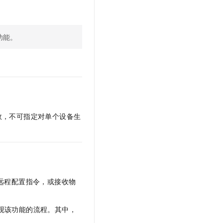
文戏情感细腻自然，动作戏激烈拳拳到肉，实现更强表演能力
支持中英文自由切换，具备更强的噪声鲁棒性
云聚AI 严选权益
SSL 证书
，一键激活高效办公新体验
精选AI产品，从模型到应用全链提效
堡垒机
功能。
AI 用量加速计划
应用
防火墙
、识别商机，让客服更高效、服务更出色。
新老同享，达量后返
千问办公
主机安全
NEW
的智能体编程平台
一站式AI生产力平台
AI 应用及服务市场
伶鹊
企业级人与Agent协作平台，接入和调度多个数字员工
智能客服平台，对话机器人、对话分析、智能外呼
AI 应用
效，不可指定对单个设备生
大模型服务平台百炼 - 全妙
大模型
应用创作平台
多模态内容创作工具，已接入 DeepSeek
自然语言处理
数据标注
远程配置指令，或接收物
机器学习
息提取
与 AI 智能体进行实时音视频通话
从文本、图片、视频中提取结构化的属性信息
构建支持视频理解的 AI 音视频实时通话应用
现该功能的流程。
其中，