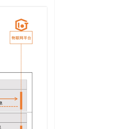
t.diy 一步搞定创意建站
构建大模型应用的安全防护体系
通过自然语言交互简化开发流程,全栈开发支持
通过阿里云安全产品对 AI 应用进行安全防护