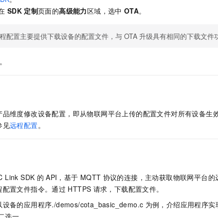
服务生态伙伴
视觉 Coding、空间感知、多模态思考等全面升级
1M上下文，专为长程任务能力而生
云工开物
企业应用
Night Plan 支持 Qwen 3.8-Max
AI 办公
NEW
在
SDK
定制
页面的
高级能力
区域，选中
OTA
。
Red Hat
30+ 款产品免费体验
夜间 5 折，Qwen/Meoo/TokenPlan 客户专享
AI智能应用
科研合作
ERP
堂（旗舰版）
SUSE
程配置主要提供下载设备的配置文件，与
OTA
升级具有相同的下载文件
智能客服
AI 应用构建
大模型原生
CRM
2个月
自动承接线索
建站小程序
。
Qoder
大模型服务平台百炼-应用模版
OA 办公系统
HOT
NEW
面向真实软件
个人版上线、团队版降价；千问3.8-Max首发发尝鲜
丰富多元化的应用模版和解决方案
力提升
财税管理
模板建站
万有无界
大模型服务平台百炼-智能体
400电话
定制建站
的模型效果
灵活可视化地构建企业级 Agent
产品维度修改设备配置，即从物联网平台上传的配置文件对所有设备生
方案
广告营销
模板小程序
秒悟
人工智能平台 PAI
参见
远程配置
。
定制小程序
云端极速 AI 
新一代 AI 视频生成模型，深度适配广告营销等场景
AI Native 的算法工程平台，一站式完成建模、训练、推理服务部署
APP 开发
建站系统
C Link SDK
的
API，
基于
MQTT
协议的连接，主动获取物联网平台的
程配置文件指令。通过
HTTPS
请求，下载配置文件。
AI 应用
10分钟微调：让0.6B模型媲美235B模型
多模态数据信
依托云原生高可用架构,实现Dify私有化部署
用1%尺寸在特定领域达到大模型90%以上效果
以设备的应用程序
./demos/cota_basic_demo.c
为例，介绍应用程序实
二选一。