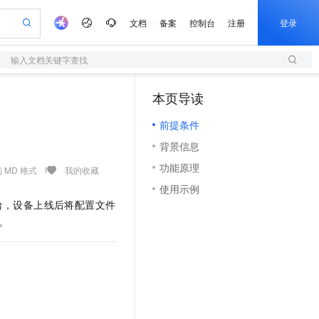
文档
备案
控制台
注册
登录
输入文档关键字查找
验
作计划
器
AI 活动
专业服务
服务伙伴合作计划
开发者社区
加入我们
服务平台百炼
阿里云 OPC 创新助力计划
本页导读
（1）
一站式生成采购清单，支持单品或批量购买
S
可编辑精美 PPT 文稿
S产品伙伴计划（繁花）
峰会
造的大模型服务与应用开发平台
轻量应用服务器
Agency Agents：拥有专属领域专家
AI 生产力先锋
Al MaaS 服务伙伴赋能合作
域名
博文
Careers
至高可申请百万元
前提条件
性可伸缩的云计算服务
 轻松生成专业的 PPT
开启高性价比 AI 编程新体验
先锋实践拓展 AI 生产力的边界
快速构建应用程序和网站，即刻迈出上云第一步
多领域专家智能体,一键组建 AI 虚拟交付团队
Token 补贴，五大权
计划
海大会
伙伴信用分合作计划
商标
问答
社会招聘
背景信息
益加速 OPC 成功
S
帕鲁游戏服务器
数字证书管理服务（原SSL证书）
HappyHorse 打造一站式影视创作平台
飞天发布时刻
HOT
划
备案
电子书
校园招聘
功能原理
联机服务器，轻松开启游戏
视频创作，一键激活电商全链路生产力
全托管，含MySQL、PostgreSQL、SQL Server、MariaDB多引擎
实现全站 HTTPS，呈现可信的 Web 访问
所见，即是所愿
可视化编排打通从文字构思到成片全链路闭环
 MD 格式
我的收藏
更多支持
划
公司注册
镜像站
使用示例
视频生成
语音识别与合成
 智能体与工作流应用
短信服务
漫剧工坊：一站式动画创作平台
AI 实训营
台，设备上线后将配置文件
合作伙伴培训与认证
划
上云迁移
的智能体编程平台
站生成，高效打造优质广告素材
通过阿里云百炼高效搭建AI应用,助力高效开发
快速生产连贯的高质量长漫剧
从基础到进阶，Agent 创客手把手教你
国内短信简单易用，安全可靠，秒级触达，全球覆盖200+国家和地区。
e-1.1-T2V
Qwen3-TTS-Flash
能。
lScope
我要反馈
查询合作伙伴
畅细腻的高质量视频
离线语音合成大模型，多语言方言自适应，低延迟高稳定
n Alibaba Cloud ISV 合作
代维服务
olarDB
建企业门户网站
大数据开发治理平台 DataWorks
10 分钟搭建微信、支付宝小程序
创新加速
ope
登录合作伙伴管理后台
我要建议
站，无忧落地极速上线
以可视化方式快速构建移动和 PC 门户网站
100%兼容MySQL、PostgreSQL，兼容Oracle，支持集中和分布式
高效部署网站，快速应用到小程序
Data Agent 驱动的一站式 Data+AI 开发治理平台
e-1.1-I2V
Cosyvoice-V3-Flash
安全
畅自然，细节丰富
高表现力语音合成大模型，语音克隆听感自然
我要投诉
上云场景组合购
伴
边界网络安全防护产品
漫剧创作，剧本、分镜、视频高效生成
覆盖90%+业务场景，专享组合折扣价
2V
VPN
Fun-ASR