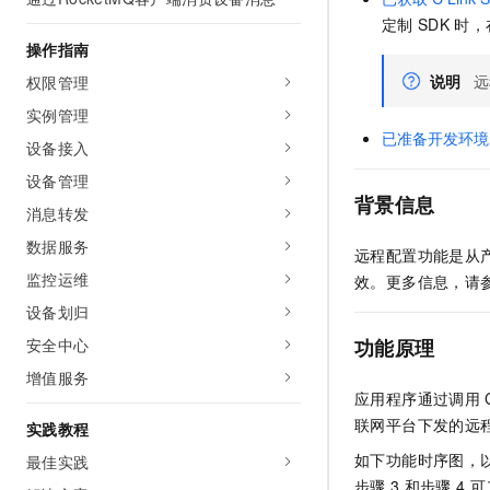
AI 产品 免费试用
网络
安全
云开发大赛
定制
SDK
时，
Tableau 订阅
1亿+ 大模型 tokens 和 
操作指南
可观测
入门学习赛
中间件
AI空中课堂在线直播课
说明
远
权限管理
140+云产品 免费试用
大模型服务
上云与迁云
产品新客免费试用，最长1
数据库
实例管理
生态解决方案
已准备开发环境
千问AI平台-Token Plan
设备接入
企业出海
大模型ACA认证体验
大数据计算
助力企业全员 AI 认知与能
设备管理
行业生态解决方案
政企业务
背景信息
媒体服务
千问AI平台-模型体验
消息转发
开发者生态解决方案
在线体验全尺寸、多种模态
数据服务
企业服务与云通信
远程配置功能是从
AI 开发和 AI 应用解决
Happy 系列大模型
监控运维
效。更多信息，请
域名与网站
设备划归
终端用户计算
安全中心
功能原理
增值服务
Serverless
大模型解决方案
应用程序通过调用
开发工具
联网平台下发的远
实践教程
快速部署 Dify，高效搭建 
如下功能时序图，
最佳实践
迁移与运维管理
步骤
3
和步骤
4
可