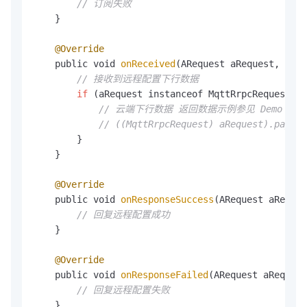
// 订阅失败
    }

@Override
    public void 
onReceived
(ARequest aRequest, ICon
// 接收到远程配置下行数据    
if
 (aRequest instanceof MqttRrpcRequest){

// 云端下行数据 返回数据示例参见 Demo
// ((MqttRrpcRequest) aRequest).payloa
        }

    }

@Override
    public void 
onResponseSuccess
(ARequest aReques
// 回复远程配置成功
    }

@Override
    public void 
onResponseFailed
(ARequest aRequest
// 回复远程配置失败
    }
