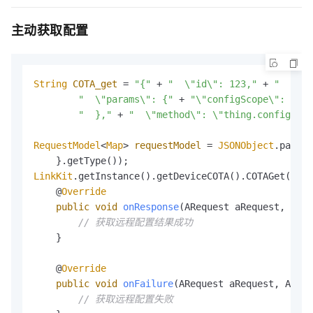
主动获取配置
String
COTA_get
=
"{"
+
"  
\"
id
\"
: 123,"
+
"  
\"
ve
"  
\"
params
\"
: {"
+
"
\"
configScope
\"
: 
\"
pr
"  },"
+
"  
\"
method
\"
: 
\"
thing.config.get
RequestModel
<
Map
>
requestModel
=
JSONObject
.
parseO
    }.
getType
LinkKit
.
getInstance
().
getDeviceCOTA
().
COTAGet
(
requ
    @
Override
public
void
onResponse
(
ARequest
aRequest
, 
ARes
// 获取远程配置结果成功
    }

    @
Override
public
void
onFailure
(
ARequest
aRequest
, 
AErro
// 获取远程配置失败