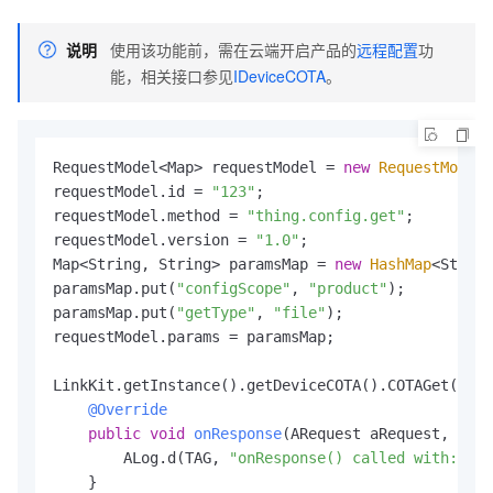
说明
使用该功能前，需在云端开启产品的
远程配置
功
能，相关接口参见
IDeviceCOTA
。
RequestModel<Map> requestModel = 
new
RequestModel
<
requestModel.id = 
"123"
;

requestModel.method = 
"thing.config.get"
;

requestModel.version = 
"1.0"
;

Map<String, String> paramsMap = 
new
HashMap
<String
paramsMap.put(
"configScope"
, 
"product"
);

paramsMap.put(
"getType"
, 
"file"
);

requestModel.params = paramsMap;

LinkKit.getInstance().getDeviceCOTA().COTAGet(requ
@Override
public
void
onResponse
(ARequest aRequest, ARes
        ALog.d(TAG, 
"onResponse() called with: aRe
    }
