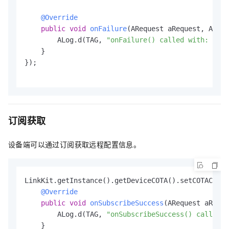
@Override
public
void
onFailure
(ARequest aRequest, AErro
        ALog.d(TAG, 
"onFailure() called with: aReq
    }

});

订阅获取
设备端可以通过订阅获取远程配置信息。
LinkKit.getInstance().getDeviceCOTA().setCOTAChang
@Override
public
void
onSubscribeSuccess
(ARequest aReque
        ALog.d(TAG, 
"onSubscribeSuccess() called w
    }
