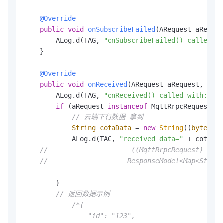
@Override
public
void
onSubscribeFailed
(ARequest aReques
        ALog.d(TAG, 
"onSubscribeFailed() called wi
    }

@Override
public
void
onReceived
(ARequest aRequest, ICon
        ALog.d(TAG, 
"onReceived() called with: aRe
if
 (aRequest 
instanceof
 MqttRrpcRequest) {

// 云端下行数据 拿到
String
cotaData
=
new
String
((
byte
[]) 
            ALog.d(TAG, 
"received data="
 + cotaDat
//                     ((MqttRrpcRequest) aReq
//                    ResponseModel<Map<String
        }

// 返回数据示例
/*{

                "id": "123",
