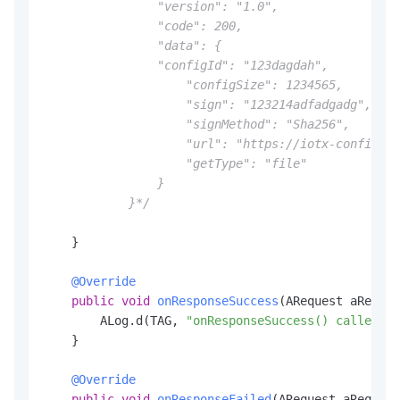
                "version": "1.0",

                "code": 200,

                "data": {

                "configId": "123dagdah",

                    "configSize": 1234565,

                    "sign": "123214adfadgadg",

                    "signMethod": "Sha256",

                    "url": "https://iotx-config.os
                    "getType": "file"

                }

            }*/
    }

@Override
public
void
onResponseSuccess
(ARequest aReques
        ALog.d(TAG, 
"onResponseSuccess() called wi
    }

@Override
public
void
onResponseFailed
(ARequest aRequest