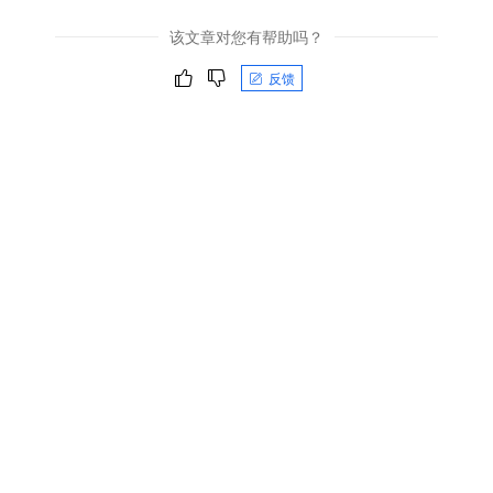
该文章对您有帮助吗？
反馈