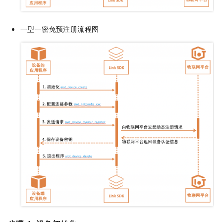
一型一密免预注册流程图