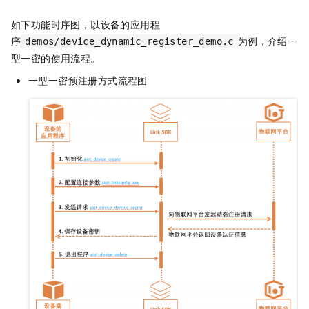
如下功能时序图，以设备的应用程
序
为例，介绍一
demos/device_dynamic_register_demo.c
型一密的使用流程。
一型一密预注册方式流程图