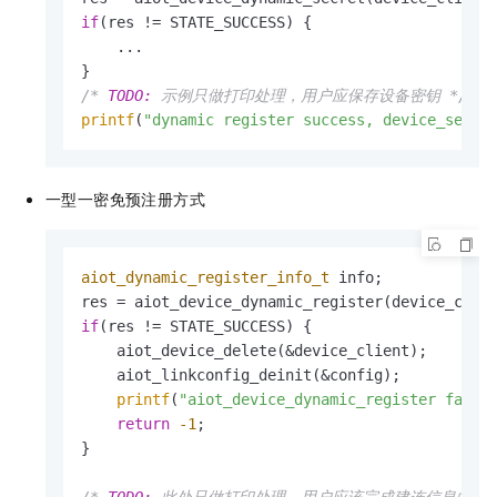
if
(res != STATE_SUCCESS) {

    ...

/* 
TODO:
 示例只做打印处理，用户应保存设备密钥 */
printf
(
"dynamic register success, device_secre
一型一密免预注册方式
aiot_dynamic_register_info_t
 info;

if
(res != STATE_SUCCESS) {

    aiot_device_delete(&device_client);

    aiot_linkconfig_deinit(&config);

printf
(
"aiot_device_dynamic_register faile
return
-1
;

}

/* 
TODO:
 此处只做打印处理，用户应该完成建连信息的保存