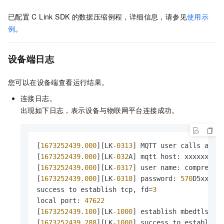
已配置
C Link SDK
的数据压缩例程，详细信息，请参见
使用示
例
。
设备端日志
您可以在设备端查看运行结果。
连接日志。
出现如下日志，表示设备与物联网平台连接成功。
[
1673252439.000
][LK
-0313
] MQTT user calls aiot_
[
1673252439.000
][LK
-032
A] mqtt host: xxxxxx.xxx
[
1673252439.000
][LK
-0317
] user name: compress_x
[
1673252439.000
][LK
-0318
] password: 
570
D5xxxxxx
success to establish tcp, fd=
3
local port: 
47622
[
1673252439.100
][LK
-1000
] establish mbedtls co
[
1673252439.288
][LK
-1000
] success to establish