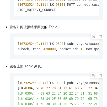
[
1673252440.111
][LK
-0313
] MQTT connect success
AIOT_MQTTEVT_CONNECT
设备订阅上报结果回复的
Topic。
[
1673252440.111
][LK
-0309
] sub: /sys/a1xxxxxx/co
suback, res: 
-0x0000
, packet id: 
1
, max qos: 
1
设备上报
Topic
列表。
[
1673252440.611
][LK
-0309
] pub: /sys/a1xxxxxxx/c
[LK
-030
A] > 
7B
22
70
61
72
61
6
D 
73
22
3
A 
5B
[LK-030A] > 69 63 22 3A 20 22 2F 61  31 68 45 
[LK-030A] > 73 34 2F 63 6F 6D 70 72  65 73 73 5
[LK-030A] > 5F 30 30 31 2F 75 73 65  72 2F 75 7