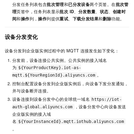
分发任务列表包含
批次管理
和
已分发设备
两个页签。在
批次管
理
页签中，任务列表显示
批次 ID
、
分发数量
、
状态
、
创建时
间
和
操作
列，
操作
列提供
重试
、
下载分发结果
和
删除
功能。
设备分发变化
设备分发到企业版实例过程中的
MQTT
连接发生如下变化：
分发前，设备连接公共实例。公共实例的接入域名
为
${YourProductKey}.iot-as-
。
mqtt.${YourRegionId}.aliyuncs.com
控制台配置设备分发到企业版实例后，向设备下发分发通知，
并与设备断开连接。
设备连接到设备分发中心的全球统一域名
https://iot-
，设备分发中心向设备发送
auth-global.aliyuncs.com
企业版实例的接入域
名
${YourInstanceId}.mqtt.iothub.aliyuncs.com
。