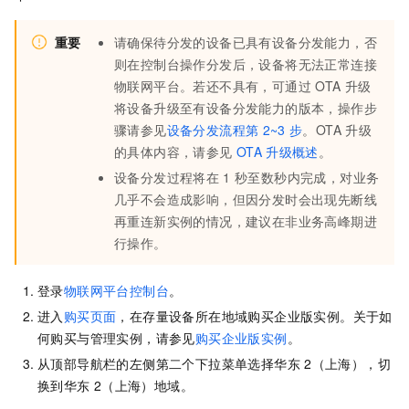
重要
请确保待分发的设备已具有设备分发能力，否
则在控制台操作分发后，设备将无法正常连接
物联网平台。若还不具有，可通过
OTA
升级
将设备升级至有设备分发能力的版本，操作步
骤请参见
设备分发流程第
2~3
步
。OTA
升级
的具体内容，请参见
OTA
升级概述
。
设备分发过程将在
1
秒至数秒内完成，对业务
几乎不会造成影响，但因分发时会出现先断线
再重连新实例的情况，建议在非业务高峰期进
行操作。
登录
物联网平台控制台
。
进入
购买页面
，在存量设备所在地域购买企业版实例。关于如
何购买与管理实例，请参见
购买企业版实例
。
从顶部导航栏的左侧第二个下拉菜单选择
华东
2（上海）
，切
换到华东
2（上海）地域。