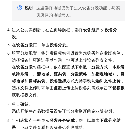
说明
这里选择地域仅为了进入设备分发功能，与实
例所属的地域无关。
进入公共实例后，在左侧导航栏，选择
设备划归
>
设备分
发
。
在
设备分发
页，单击
设备分发
。
填写分发配置，将分发目标实例设置为您购买的企业版实例，
选择设备时可通过手动勾选，也可以上传设备列表文件。
在
设备分发
对话框中，依次配置以下参数：
分发方式
（
本账号
或
跨账号
）、
源地域
、
源实例
、
分发策略
（如
指定地域
）、
目
标地域
和
目标实例
。
设备选择方式
支持
手动勾选
和
文件上传
，
选择
文件上传
时可单击
点击上传
上传设备列表或单击
下载模板
获取模板文件。
单击
确认
。
系统开始将产品数据及设备证书分发到新的企业版实例。
当列表状态一栏显示
分发任务完成
，您可以单击
下载分发结
果
，下载文件查看各设备是否分发成功。