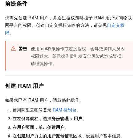
前提条件
您需先创建
RAM
用户，并通过授权策略授予
RAM
用户访问物联
网平台的权限。创建自定义授权策略的方法，请参见
自定义权
限
。
警告
使用root权限操作或过度授权，会导致操作人员因
权限过大、随意操作后引发安全风险或造成资损。
请谨慎操作。
创建
RAM
用户
如果您已有
RAM
用户，请忽略此操作。
使用阿里云账号登录
RAM
控制台
。
在左侧导航栏，选择
身份管理
>
用户
。
在
用户
页面，单击
创建用户
。
在
创建用户
页面的
用户账号信息
区域，设置用户基本信息。