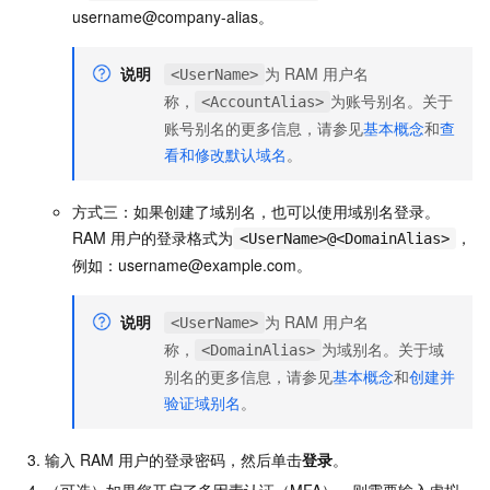
username@company-alias。
说明
为
RAM
用户名
<UserName>
称，
为账号别名。关于
<AccountAlias>
账号别名的更多信息，请参见
基本概念
和
查
看和修改默认域名
。
方式三：如果创建了域别名，也可以使用域别名登录。
RAM
用户的登录格式为
，
<UserName>@<DomainAlias>
例如：username@example.com。
说明
为
RAM
用户名
<UserName>
称，
为域别名。关于域
<DomainAlias>
别名的更多信息，请参见
基本概念
和
创建并
验证域别名
。
输入
RAM
用户的登录密码，然后单击
登录
。
（可选）如果您开启了多因素认证（MFA），则需要输入虚拟