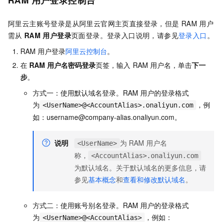
RAM
用户登录控制台
阿里云主账号登录是从阿里云官网主页直接登录，但是
RAM
用户
需从
RAM
用户登录
页面登录。登录入口说明，请参见
登录入口
。
RAM
用户登录
阿里云控制台
。
在
RAM
用户名密码登录
页签
，输入
RAM
用户名，单击
下一
步
。
方式一：使用默认域名登录。RAM
用户的登录格式
为
，例
<UserName>@<AccountAlias>.onaliyun.com
如：username@company-alias.onaliyun.com。
说明
为
RAM
用户名
<UserName>
称，
<AccountAlias>.onaliyun.com
为默认域名。关于默认域名的更多信息，请
参见
基本概念
和
查看和修改默认域名
。
方式二：使用账号别名登录。RAM
用户的登录格式
为
，例如：
<UserName>@<AccountAlias>