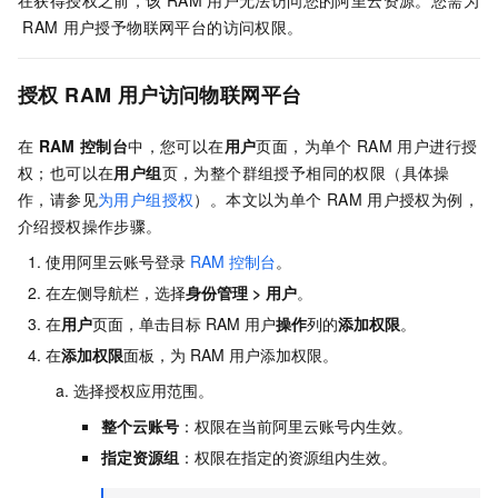
在获得授权之前，该
RAM
用户无法访问您的阿里云资源。您需为
RAM
用户授予物联网平台的访问权限。
授权
RAM
用户访问物联网平台
在
RAM
控制台
中，您可以在
用户
页面，为单个
RAM
用户进行授
权；也可以在
用户组
页，为整个群组授予相同的权限（具体操
作，请参见
为用户组授权
）。本文以为单个
RAM
用户授权为例，
介绍授权操作步骤。
使用阿里云账号登录
RAM
控制台
。
在左侧导航栏，选择
身份管理
>
用户
。
在
用户
页面，单击目标
RAM
用户
操作
列的
添加权限
。
在
添加权限
面板，为
RAM
用户添加权限。
选择授权应用范围。
整个云账号
：权限在当前阿里云账号内生效。
指定资源组
：权限在指定的资源组内生效。