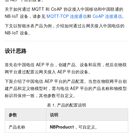
关于如何通过
MQTT
和
CoAP
协议接入中国移动和中国联通的
NB-IoT
设备，请参见
MQTT-TCP
连接通信
和
CoAP
连接通信
。
下文以智能水表产品为例，介绍如何通过云网关接入中国电信的
NB-IoT
设备。
设计思路
首先在中国电信
AEP
平台，创建产品、设备和应用，然后在物联
网平台通过配置云网关接入
AEP
平台的设备。
下面介绍了中国电信
AEP
平台的产品配置。当您在物联网平台创
建产品和定义物模型时，需与电信
AEP
平台的产品名称和物模型
标识符保持一致，其他参数可自定义。
表 1.
产品的配置说明
参数
说明
产品名称
NBProduct1
，可自定义。