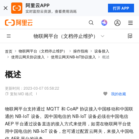
打开 APP
物联网平台（文档停止维护）
物联网平台（文档停止维护）
操作指南
设备接入
首页
使用云网关协议接入
使用云网关NB-IoT协议接入
概述
概述
更新时间：
2023-03-07 05:58:22
复制 MD 格式
我的收藏
物联网平台支持通过
MQTT
和
CoAP
协议接入中国移动和中国联
通的
NB-IoT
设备。因中国电信的
NB-IoT
设备必须在中国电信
AEP
平台通过设备直连的接入方式来使用，如需在物联网平台使
用中国电信的
NB-IoT
设备，您可通过配置云网关，来接入中国电
信
AEP
平台的设备。