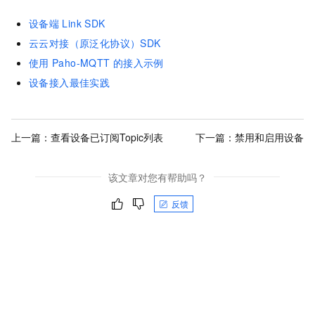
设备端
Link SDK
云云对接（原泛化协议）SDK
使用
Paho-MQTT
的接入示例
设备接入最佳实践
上一篇：
查看设备已订阅Topic列表
下一篇：
禁用和启用设备
该文章对您有帮助吗？
反馈