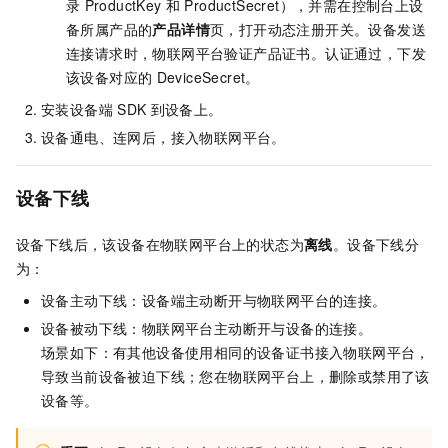
录
ProductKey
和
ProductSecret），并需在控制台上设
备所属产品的
产品详情
页，打开动态注册开关。设备发送
连接请求时，物联网平台验证产品证书。认证通过，下发
该设备对应的
DeviceSecret。
安装设备端
SDK
到设备上。
设备通电、连网后，接入物联网平台。
设备下线
设备下线后，该设备在物联网平台上的状态为
离线
。设备下线分
为：
设备主动下线：设备端主动断开与物联网平台的连接。
设备被动下线：物联网平台主动断开与设备的连接。
场景如下：有其他设备使用相同的设备证书接入物联网平台，
导致当前设备被迫下线；您在物联网平台上，删除或禁用了该
设备等。