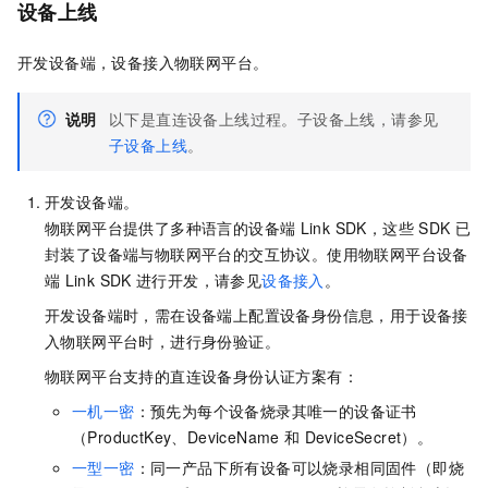
设备上线
开发设备端，设备接入物联网平台。
说明
以下是直连设备上线过程。子设备上线，请参见
子设备上线
。
开发设备端。
物联网平台提供了多种语言的设备端
Link SDK，这些
SDK
已
封装了设备端与物联网平台的交互协议。使用物联网平台设备
端
Link SDK
进行开发，请参见
设备接入
。
开发设备端时，需在设备端上配置设备身份信息，用于设备接
入物联网平台时，进行身份验证。
物联网平台支持的直连设备身份认证方案有：
一机一密
：预先为每个设备烧录其唯一的设备证书
（ProductKey、DeviceName
和
DeviceSecret）。
一型一密
：同一产品下所有设备可以烧录相同固件（即烧