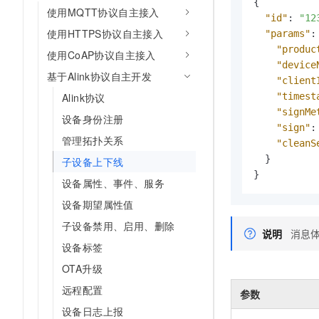
{
10 分钟在聊天系统中增加
使用MQTT协议自主接入
专有云
"id"
:
"12
使用HTTPS协议自主接入
"params"
:
"produc
使用CoAP协议自主接入
"device
基于Alink协议自主开发
"client
Alink协议
"timest
"signMe
设备身份注册
"sign"
:
管理拓扑关系
"cleanS
}
子设备上下线
}
设备属性、事件、服务
设备期望属性值
子设备禁用、启用、删除
说明
消息
设备标签
OTA升级
远程配置
参数
设备日志上报