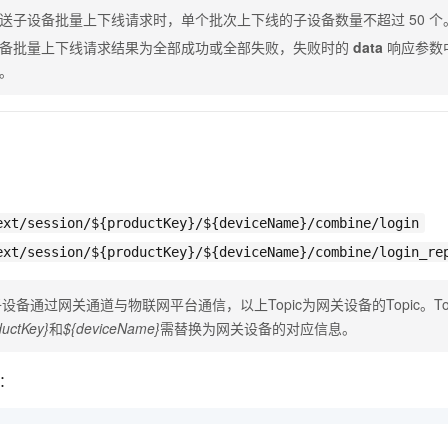
服务生态伙伴
视觉 Coding、空间感知、多模态思考等全面升级
1M上下文，专为长程任务能力而生
云工开物
企业应用
Night Plan 支持 Qwen 3.8-Max
AI 办公
NEW
送子设备批量上下线请求时，单个批次上下线的子设备数量不超过
50
个
Red Hat
30+ 款产品免费体验
夜间 5 折，Qwen/Meoo/TokenPlan 客户专享
AI智能应用
科研合作
备批量上下线请求结果为全部成功或全部失败，失败时的
data
响应参数
ERP
堂（旗舰版）
SUSE
。
智能客服
AI 应用构建
大模型原生
CRM
2个月
自动承接线索
建站小程序
Qoder
大模型服务平台百炼-应用模版
OA 办公系统
HOT
NEW
面向真实软件
个人版上线、团队版降价；千问3.8-Max首发发尝鲜
丰富多元化的应用模版和解决方案
力提升
财税管理
模板建站
万有无界
大模型服务平台百炼-智能体
400电话
定制建站
的模型效果
灵活可视化地构建企业级 Agent
ext/session/${productKey}/${deviceName}/combine/login
方案
广告营销
模板小程序
秒悟
人工智能平台 PAI
ext/session/${productKey}/${deviceName}/combine/login_re
定制小程序
云端极速 AI 
新一代 AI 视频生成模型，深度适配广告营销等场景
AI Native 的算法工程平台，一站式完成建模、训练、推理服务部署
设备通过网关通道与物联网平台通信，以上Topic为网关设备的Topic。To
APP 开发
ductKey}
和
${deviceName}
需替换为网关设备的对应信息。
建站系统
：
AI 应用
10分钟微调：让0.6B模型媲美235B模型
多模态数据信
依托云原生高可用架构,实现Dify私有化部署
用1%尺寸在特定领域达到大模型90%以上效果