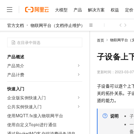
大模型
产品
解决方案
权益
定价
官方文档
物联网平台（文档停止维护）
大模型
产品
解决方案
权益
定价
云市场
伙伴
服务
了解阿里云
精选产品
精选解决方案
普惠上云
产品定价
精选商城
成为销售伙伴
售前咨询
为什么选择阿里云
千问AI平台
物联网平台（
首页
了解云产品的定价详情
大模型服务平台百炼
睿译宝，AI翻译排版一
普惠上云 官方力荐
分销伙伴
在线服务
网站建设
什么是云计算
大
大模型服务与应用平台
上传文档即自动完成翻译和
云服务器38元/年起，超
子设备上
产品概述
咨询伙伴
多端小程序
技术领先
云上成本管理
售后服务
千问大模型
GLM-5.2：长任务时代
官方推荐返现计划
大模型
产品简介
大模型
精选产品
精选解决方案
Salesforce 国际版订阅
稳定可靠
管理和优化成本
多元化、高性能、安全可靠
推荐新用户得奖励，单订单
更新时间：
2023-03-07
销售伙伴合作计划
产品计费
自助服务
友盟天域
安全合规
人工智能与机器学习
AI
文本生成
无影云电脑
Hermes Agent，打造
云工开物
子设备可以逐个上
无影生态合作计划
在线服务
快速入门
观测云
分析师报告
随时随地安全接入的云上超
自主进化，持久记忆，越用
高校专属算力普惠，学生认
计算
互联网应用开发
Qwen3.8-Max
关的拓扑关系。子
HOT
Salesforce On Alibaba C
工单服务
企业版实例快速入门
智能体时代全能旗舰模型
Tuya 物联网平台阿里云
研究报告与白皮书
道的能力。
云解析DNS
快速拥有专属 OpenClaw
Consulting Partner 合
大数据
容器
公共实例快速入门
免费试用
短信专区
蓝凌 OA
Qwen3.7-Plus
AI 大模型销售与服务生
使用MQTT.fx接入物联网平台
现代化应用
说明
子
存储
天池大赛
能看、能想、能动手的多模
云原生大数据计算服务 Max
解决方案免费试用 新老
电子合同
一
使用自定义Topic进行通信
面向分析的企业级SaaS模
最高领取价值200元试用
安全
网络与CDN
AI 算法大赛
Qwen3-VL-Plus
备
畅捷通
通过RocketMQ客户端消费设备消息