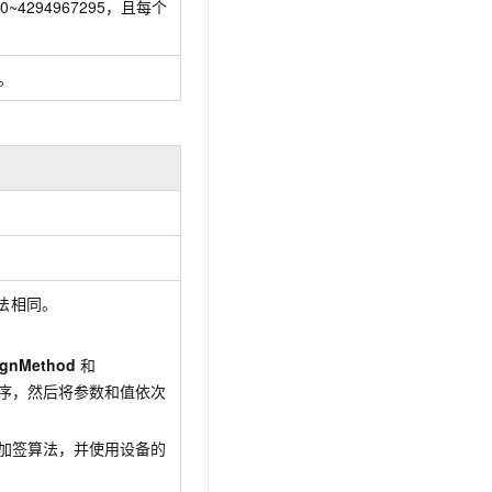
0~4294967295，且每个
s。
法相同。
ignMethod
和
序，然后将参数和值依次
加签算法，并使用设备的