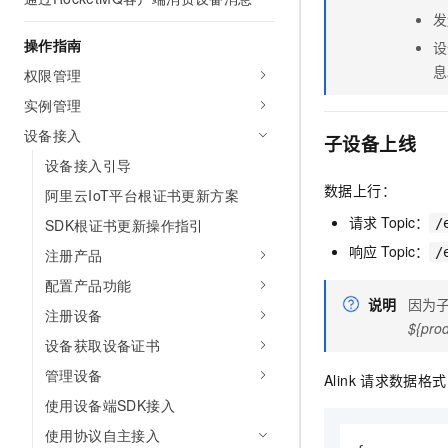
AI 产品 免费试用
网络
发
安全
云开发大赛
Tableau 订阅
1亿+ 大模型 tokens 和 
操作指南
设
可观测
入门学习赛
中间件
AI空中课堂在线直播课
息
权限管理
140+云产品 免费试用
大模型服务
上云与迁云
产品新客免费试用，最长1
数据库
实例管理
生态解决方案
千问AI平台-Token Plan
设备接入
企业出海
大模型ACA认证体验
子设备上线
大数据计算
助力企业全员 AI 认知与能
设备接入引导
行业生态解决方案
政企业务
媒体服务
数据上行：
千问AI平台-模型体验
阿里云IoT平台根证书更新方案
开发者生态解决方案
在线体验全尺寸、多种模态
请求
Topic：
SDK根证书更新操作指引
/
企业服务与云通信
AI 开发和 AI 应用解决
响应
Topic：
Happy 系列大模型
/
注册产品
域名与网站
配置产品功能
说明
因为子
终端用户计算
注册设备
${pro
设备获取设备证书
Serverless
大模型解决方案
管理设备
Alink
请求数据格式
开发工具
快速部署 Dify，高效搭建 
使用设备端SDK接入
迁移与运维管理
使用协议自主接入