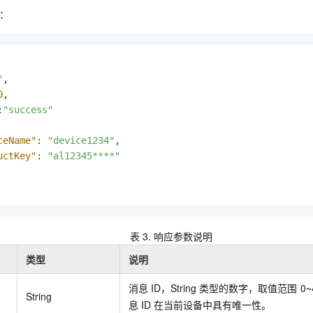
：
"
,
0
,
:
"success"
ceName"
:
"device1234"
,
uctKey"
:
"al12345****"
表 3.
响应参数说明
类型
说明
消息
ID，String
类型的数字，取值范围
0
String
息
ID
在当前设备中具有唯一性。