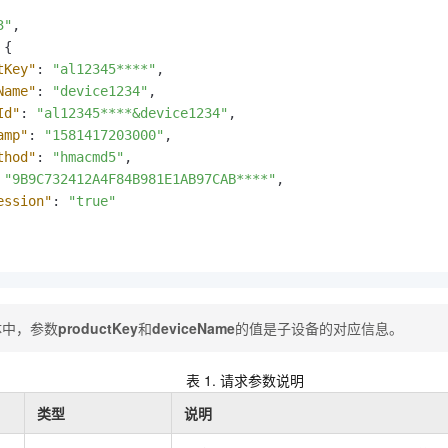
一个 AI 助手
即刻拥有 DeepSeek-R1 满血版
超强辅助，Bol
3"
,
在企业官网、通讯软件中为客户提供 AI 客服
多种方案随心选，轻松解锁专属 DeepSeek
{
tKey"
:
"al12345****"
,
Name"
:
"device1234"
,
Id"
:
"al12345****&device1234"
,
amp"
:
"1581417203000"
,
thod"
:
"hmacmd5"
,
"9B9C732412A4F84B981E1AB97CAB****"
,
ession"
:
"true"
体中，参数
productKey
和
deviceName
的值是子设备的对应信息。
表 1.
请求参数说明
类型
说明