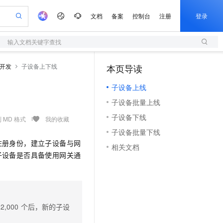
文档
备案
控制台
注册
登录
输入文档关键字查找
验
作计划
器
AI 活动
专业服务
服务伙伴合作计划
开发者社区
加入我们
服务平台百炼
阿里云 OPC 创新助力计划
主开发
子设备上下线
本页导读
（1）
一站式生成采购清单，支持单品或批量购买
S
可编辑精美 PPT 文稿
S产品伙伴计划（繁花）
峰会
造的大模型服务与应用开发平台
轻量应用服务器
Agency Agents：拥有专属领域专家
AI 生产力先锋
Al MaaS 服务伙伴赋能合作
域名
博文
Careers
至高可申请百万元
子设备上线
性可伸缩的云计算服务
 轻松生成专业的 PPT
开启高性价比 AI 编程新体验
先锋实践拓展 AI 生产力的边界
快速构建应用程序和网站，即刻迈出上云第一步
多领域专家智能体,一键组建 AI 虚拟交付团队
Token 补贴，五大权
计划
海大会
伙伴信用分合作计划
商标
问答
社会招聘
子设备批量上线
益加速 OPC 成功
S
帕鲁游戏服务器
数字证书管理服务（原SSL证书）
HappyHorse 打造一站式影视创作平台
飞天发布时刻
HOT
划
备案
电子书
校园招聘
子设备下线
联机服务器，轻松开启游戏
视频创作，一键激活电商全链路生产力
全托管，含MySQL、PostgreSQL、SQL Server、MariaDB多引擎
实现全站HTTPS，呈现可信的WEB访问
所见，即是所愿
可视化编排打通从文字构思到成片全链路闭环
 MD 格式
我的收藏
更多支持
划
公司注册
镜像站
子设备批量下线
视频生成
语音识别与合成
 智能体与工作流应用
短信服务
漫剧工坊：一站式动画创作平台
AI 实训营
注册身份，建立子设备与网
合作伙伴培训与认证
相关文档
划
上云迁移
的智能体编程平台
站生成，高效打造优质广告素材
通过阿里云百炼高效搭建AI应用,助力高效开发
快速生产连贯的高质量长漫剧
从基础到进阶，Agent 创客手把手教你
国内短信简单易用，安全可靠，秒级触达，全球覆盖200+国家和地区。
e-1.1-T2V
Qwen3-TTS-Flash
子设备是否具备使用网关通
lScope
我要反馈
查询合作伙伴
畅细腻的高质量视频
离线语音合成大模型，多语言方言自适应，低延迟高稳定
n Alibaba Cloud ISV 合作
代维服务
olarDB
建企业门户网站
大数据开发治理平台 DataWorks
10 分钟搭建微信、支付宝小程序
创新加速
ope
登录合作伙伴管理后台
我要建议
站，无忧落地极速上线
以可视化方式快速构建移动和 PC 门户网站
100%兼容MySQL、PostgreSQL，兼容Oracle，支持集中和分布式
高效部署网站，快速应用到小程序
Data Agent 驱动的一站式 Data+AI 开发治理平台
e-1.1-I2V
Cosyvoice-V3-Flash
安全
畅自然，细节丰富
高表现力语音合成大模型，语音克隆听感自然
我要投诉
上云场景组合购
伴
2,000
个后，新的子设
边界网络安全防护产品
漫剧创作，剧本、分镜、视频高效生成
覆盖90%+业务场景，专享组合折扣价
2V
VPN
Fun-ASR