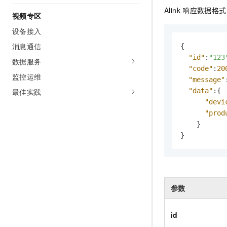
Alink
响应数据格式
视频专区
设备接入
消息通信
{
"id"
:
"123
数据服务
"code"
:
20
监控运维
"message"
最佳实践
"data"
:
{
"devi
"prod
}
}
参数
id