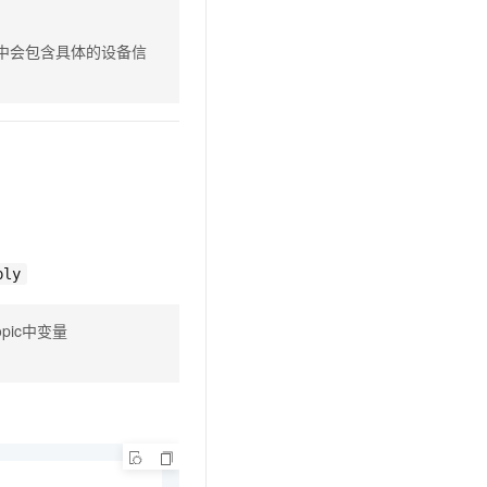
文戏情感细腻自然，动作戏激烈拳拳到肉，实现更强表演能力
支持中英文自由切换，具备更强的噪声鲁棒性
云聚AI 严选权益
。
SSL 证书
，一键激活高效办公新体验
精选AI产品，从模型到应用全链提效
中会包含具体的设备信
堡垒机
AI 用量加速计划
应用
防火墙
、识别商机，让客服更高效、服务更出色。
新老同享，达量后返
千问办公
主机安全
NEW
的智能体编程平台
一站式AI生产力平台
AI 应用及服务市场
伶鹊
企业级人与Agent协作平台，接入和调度多个数字员工
智能客服平台，对话机器人、对话分析、智能外呼
AI 应用
大模型服务平台百炼 - 全妙
ply
大模型
应用创作平台
多模态内容创作工具，已接入 DeepSeek
自然语言处理
pic中变量
数据标注
机器学习
息提取
与 AI 智能体进行实时音视频通话
从文本、图片、视频中提取结构化的属性信息
构建支持视频理解的 AI 音视频实时通话应用