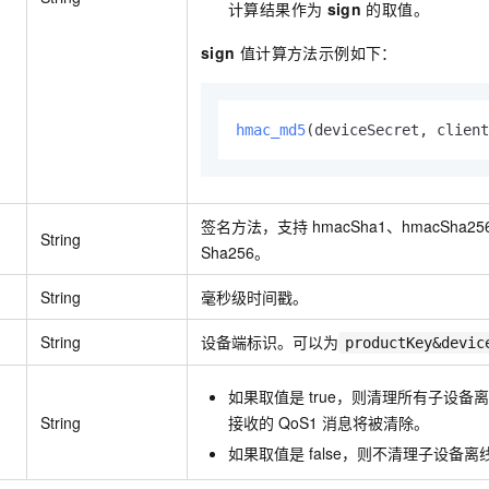
计算结果作为
sign
的取值。
sign
值计算方法示例如下：
hmac_md5
(deviceSecret, client
签名方法，支持
hmacSha1、hmacSha2
String
Sha256。
String
毫秒级时间戳。
String
设备端标识。可以为
productKey&devic
如果取值是
true
，则清理所有子设备
String
接收的
QoS1
消息将被清除。
如果取值是
false
，则不清理子设备离