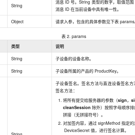
消息
ID
号。String
类型的数字，取值范围
String
消息
ID
在当前设备中具有唯一性。
Object
请求入参，包含的具体参数见下表
param
表 2.
params
类型
说明
String
子设备的设备名称。
String
子设备所属的产品的
ProductKey。
子设备签名。签名方法与直连设备签名方
签名方法：
将所有提交给服务器的参数（
sign
，
s
cleanSession
除外）按照字母顺序排
拼接（无拼接符号）。
对加签内容，通过
signMethod
指定的
DeviceSecret
值，进行签名计算。
String