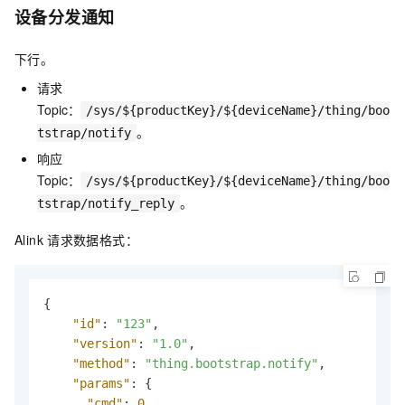
设备分发通知
下行。
请求
Topic：
/sys/${productKey}/${deviceName}/thing/boo
。
tstrap/notify
响应
Topic：
/sys/${productKey}/${deviceName}/thing/boo
。
tstrap/notify_reply
Alink
请求数据格式：
{
"id"
:
"123"
,
"version"
:
"1.0"
,
"method"
:
"thing.bootstrap.notify"
,
"params"
:
{
"cmd"
:
0