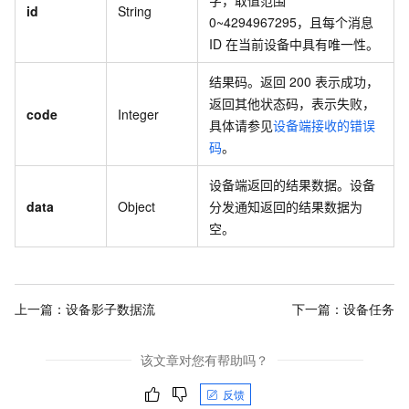
字，取值范围
id
String
0~4294967295，且每个消息
ID
在当前设备中具有唯一性。
结果码。返回
200
表示成功，
返回其他状态码，表示失败，
code
Integer
具体请参见
设备端接收的错误
码
。
设备端返回的结果数据。设备
data
Object
分发通知返回的结果数据为
空。
上一篇：
设备影子数据流
下一篇：
设备任务
该文章对您有帮助吗？
反馈