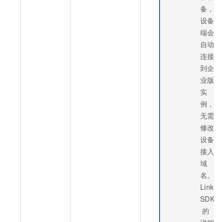
备，
设备
端会
自动
连接
到企
业版
实
例，
无需
修改
设备
接入
域
名。
Link
SDK
的