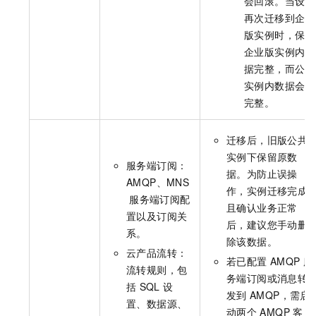
会回滚。当设备
再次迁移到企业
版实例时，保证
企业版实例内数
据完整，而公共
实例内数据会不
完整。
迁移后，旧版公共
实例下保留原数
服务端订阅：
据。为防止误操
AMQP、MNS
作，实例迁移完成
服务端订阅配
且确认业务正常
置以及订阅关
后，建议您手动删
系。
除该数据。
云产品流转：
若已配置
AMQP
服
流转规则，包
务端订阅或消息转
括
SQL
设
发到
AMQP，需启
置、数据源、
动两个
AMQP
客户