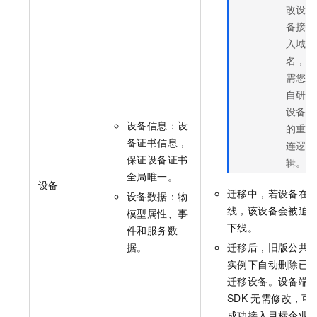
改设
备接
入域
名，
需您
自研
设备
设备信息：设
的重
备证书信息，
连逻
保证设备证书
辑。
全局唯一。
设备
迁移中，若设备在
设备数据：物
线，该设备会被迫
模型属性、事
下线。
件和服务数
据。
迁移后，旧版公共
实例下自动删除已
迁移设备。设备端
SDK
无需修改，可
成功接入目标企业