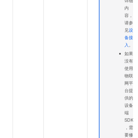
详细
内
容，
请参
见
设
备接
入
。
如果
没有
使用
物联
网平
台提
供的
设备
端
SDK
，需
要修