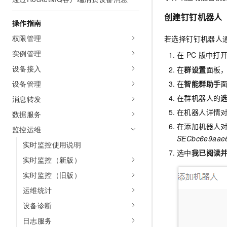
AI 产品 免费试用
网络
安全
云开发大赛
Tableau 订阅
创建钉钉机器人（
1亿+ 大模型 tokens 和 
操作指南
可观测
入门学习赛
中间件
AI空中课堂在线直播课
权限管理
若选择钉钉机器人
140+云产品 免费试用
大模型服务
上云与迁云
产品新客免费试用，最长1
数据库
实例管理
在
PC
版中打
生态解决方案
千问AI平台-Token Plan
设备接入
在
群设置
面板
企业出海
大模型ACA认证体验
大数据计算
助力企业全员 AI 认知与能
在
智能群助手
设备管理
行业生态解决方案
政企业务
媒体服务
千问AI平台-模型体验
在群机器人的
消息转发
开发者生态解决方案
在线体验全尺寸、多种模态
在机器人详情
数据服务
企业服务与云通信
AI 开发和 AI 应用解决
在添加机器人
Happy 系列大模型
监控运维
域名与网站
SECbc6e9aae6
实时监控使用说明
选中
我已阅读
终端用户计算
实时监控（新版）
实时监控（旧版）
Serverless
大模型解决方案
运维统计
开发工具
快速部署 Dify，高效搭建 
设备诊断
迁移与运维管理
日志服务