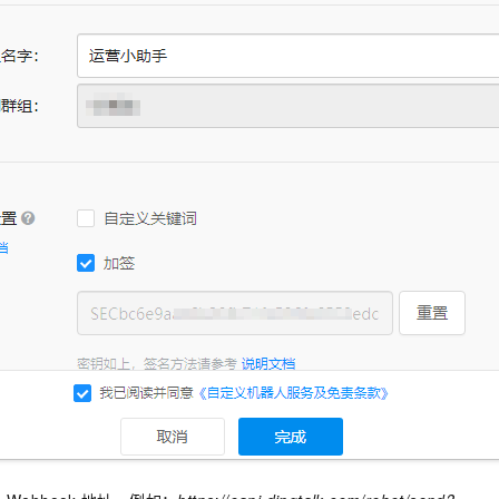
一个 AI 助手
即刻拥有 DeepSeek-R1 满血版
超强辅助，Bol
在企业官网、通讯软件中为客户提供 AI 客服
多种方案随心选，轻松解锁专属 DeepSeek