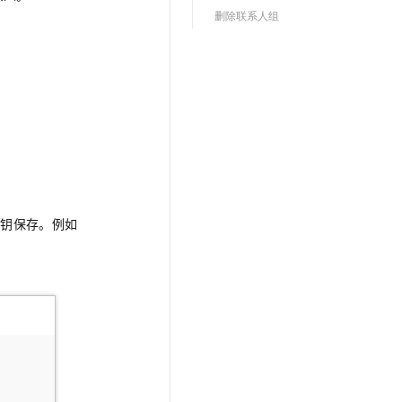
文戏情感细腻自然，动作戏激烈拳拳到肉，实现更强表演能力
支持中英文自由切换，具备更强的噪声鲁棒性
云聚AI 严选权益
删除联系人组
SSL 证书
，一键激活高效办公新体验
精选AI产品，从模型到应用全链提效
堡垒机
AI 用量加速计划
应用
防火墙
、识别商机，让客服更高效、服务更出色。
新老同享，达量后返
千问办公
主机安全
NEW
的智能体编程平台
一站式AI生产力平台
AI 应用及服务市场
伶鹊
企业级人与Agent协作平台，接入和调度多个数字员工
智能客服平台，对话机器人、对话分析、智能外呼
AI 应用
密钥保存。例如
大模型服务平台百炼 - 全妙
大模型
应用创作平台
多模态内容创作工具，已接入 DeepSeek
自然语言处理
数据标注
机器学习
息提取
与 AI 智能体进行实时音视频通话
从文本、图片、视频中提取结构化的属性信息
构建支持视频理解的 AI 音视频实时通话应用