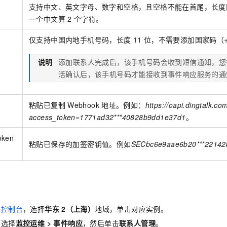
支持中文、英文字母、数字和空格，且空格不能在首尾，长度
一个中文算
2
个字符。
仅支持中国内地手机号码，长度
11
位，不需要添加国家码（+
说明
添加联系人完成后，该手机号码会收到短信通知，您
活确认后，该手机号码才能接收到事件响应服务的通
粘贴已复制
Webhook
地址。例如：
https://oapi.dingtalk.co
access_token=1771ad32***40828b9dd1e37d1
。
oken
粘贴已保存的加签密钥值。例如
SECbc6e9aae6b20***22142
台控制台
，选择
华东
2（上海）
地域，单击对应实例。
，选择
监控运维
>
事件响应
，然后单击
联系人管理
。