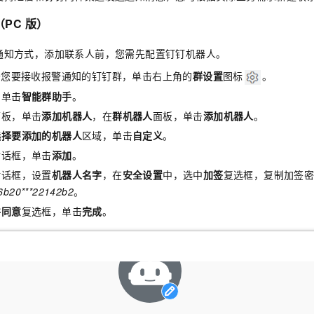
服务生态伙伴
视觉 Coding、空间感知、多模态思考等全面升级
1M上下文，专为长程任务能力而生
云工开物
企业应用
Night Plan 支持 Qwen 3.8-Max
AI 办公
NEW
Red Hat
PC
版）
30+ 款产品免费体验
夜间 5 折，Qwen/Meoo/TokenPlan 客户专享
AI智能应用
科研合作
ERP
堂（旗舰版）
SUSE
通知方式，添加联系人前，您需先配置钉钉机器人。
智能客服
AI 应用构建
大模型原生
CRM
2个月
自动承接线索
开您要接收报警通知的钉钉群，单击右上角的
群设置
图标
。
建站小程序
Qoder
大模型服务平台百炼-应用模版
OA 办公系统
HOT
NEW
，单击
智能群助手
。
面向真实软件
个人版上线、团队版降价；千问3.8-Max首发发尝鲜
丰富多元化的应用模版和解决方案
力提升
面板，单击
添加机器人
，在
群机器人
面板，单击
添加机器人
。
财税管理
模板建站
万有无界
大模型服务平台百炼-智能体
选择要添加的机器人
区域，单击
自定义
。
400电话
定制建站
的模型效果
灵活可视化地构建企业级 Agent
对话框，单击
添加
。
方案
广告营销
模板小程序
对话框，设置
机器人名字
，在
安全设置
中，选中
加签
复选框，复制加签
秒悟
人工智能平台 PAI
b20***22142b2
。
定制小程序
云端极速 AI 
新一代 AI 视频生成模型，深度适配广告营销等场景
AI Native 的算法工程平台，一站式完成建模、训练、推理服务部署
并同意
复选框，单击
完成
。
APP 开发
建站系统
AI 应用
10分钟微调：让0.6B模型媲美235B模型
多模态数据信
依托云原生高可用架构,实现Dify私有化部署
用1%尺寸在特定领域达到大模型90%以上效果