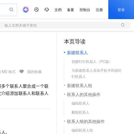
文档
备案
控制台
注册
登录
输入文档关键字查找
验
作计划
器
AI 活动
专业服务
服务伙伴合作计划
开发者社区
加入我们
服务平台百炼
阿里云 OPC 创新助力计划
本页导读
（1）
一站式生成采购清单，支持单品或批量购买
S
io：打造专属 AI 语音助手
S产品伙伴计划（繁花）
峰会
造的大模型服务与应用开发平台
轻量应用服务器
一句话生成原生可编辑精美 PPT 文稿
AI 生产力先锋
Al MaaS 服务伙伴赋能合作
域名
博文
Careers
至高可申请百万元
新建联系人
性可伸缩的云计算服务
开启高性价比 AI 编程新体验
Qwen-Audio-3.0-Realtime 端到端实时语音角色扮演
输入一句话想法, 轻松生成专业的 PPT
先锋实践拓展 AI 生产力的边界
快速构建应用程序和网站，即刻迈出上云第一步
Token 补贴，五大权
计划
海大会
伙伴信用分合作计划
商标
问答
社会招聘
创建钉钉机器人（PC版）
益加速 OPC 成功
S
eek-V4-Pro
数字证书管理服务（原SSL证书）
一键部署幻兽帕鲁游戏服务器
飞天发布时刻
HOT
划
备案
电子书
校园招聘
为新建联系人添加手机号码或钉
pSeek-V4-Pro
视频创作，一键激活电商全链路生产力
全托管，含MySQL、PostgreSQL、SQL Server、MariaDB多引擎
实现全站HTTPS，呈现可信的WEB访问
一键购买专属联机服务器，轻松开启游戏
所见，即是所愿
 MD 格式
我的收藏
更多支持
钉机器人
划
公司注册
镜像站
视频生成
语音识别与合成
专属 QwenPaw
短信服务
漫剧工坊：一站式动画创作平台
AI 实训营
HOT
新建联系人组
将多个联系人聚合成一个联
合作伙伴培训与认证
划
上云迁移
的智能体编程平台
站生成，高效打造优质广告素材
从聊天伙伴进化为能主动干活的本地数字员工
快速生产连贯的高质量长漫剧
从基础到进阶，Agent 创客手把手教你
国内短信简单易用，安全可靠，秒级触达，全球覆盖200+国家和地区。
e-1.1-T2V
Qwen3-TTS-Flash
文介绍添加联系人和联系人
联系人的其他操作
lScope
我要反馈
查询合作伙伴
畅细腻的高质量视频
离线语音合成大模型，多语言方言自适应，低延迟高稳定
n Alibaba Cloud ISV 合作
代维服务
olarDB
建企业门户网站
大数据开发治理平台 DataWorks
10 分钟搭建微信、支付宝小程序
编辑联系人
创新加速
ope
登录合作伙伴管理后台
我要建议
站，无忧落地极速上线
以可视化方式快速构建移动和 PC 门户网站
100%兼容MySQL、PostgreSQL，兼容Oracle，支持集中和分布式
高效部署网站，快速应用到小程序
Data Agent 驱动的一站式 Data+AI 开发治理平台
e-1.1-I2V
Cosyvoice-V3-Flash
删除联系人
安全
畅自然，细节丰富
高表现力语音合成大模型，语音克隆听感自然
我要投诉
上云场景组合购
联系人组的其他操作
伴
边界网络安全防护产品
漫剧创作，剧本、分镜、视频高效生成
覆盖90%+业务场景，专享组合折扣价
2V
VPN
Fun-ASR
编辑联系人组
系人。