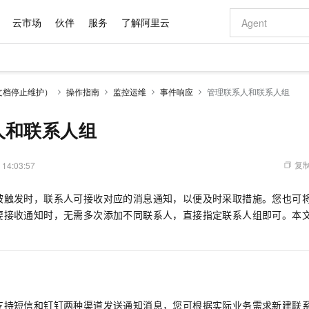
云市场
伙伴
服务
了解阿里云
AI 特惠
数据与 API
成为产品伙伴
企业增值服务
最佳实践
价格计算器
AI 场景体
基础软件
产品伙伴合
阿里云认证
市场活动
配置报价
大模型
文档停止维护）
操作指南
监控运维
事件响应
管理联系人和联系人组
自助选配和估算价格
新方式
域名与网站
睿译宝，AI翻译排版一步到位
智启 AI 普惠权益
产品生态集成认证中心
企业支持计划
云上春晚
千问官方 MaaS 平台，为开发者和 Agent 而生，新用户赠送 1 亿 + tokens 额度
云服务器 EC
Qwen Aud
AI Coding
阿里云Maa
2026 阿里云
为企业打
数据集
Windows
大模型认证
模型
NEW
NEW
交付可用成果
值低价云产品抢先购
提供智能易用的域名与建站服务
上传文档即自动完成翻译和格式还原
至高享 1亿+免费 tokens，加速 Al 应用落地
安全可靠、弹
智能编程，一键
人和联系人组
产品生态伙伴
专家技术服务
云上奥运之旅
弹性计算合作
阿里云中企出
手机三要素
宝塔 Linux
全部认证
价格优势
有专属领域专家
对象存储 OSS
GLM-5.2：长任务时代开源旗舰模型
阿里云 OPC 创新助力计划
云数据库 RD
即刻拥有 DeepS
AI 电商营销
产品生态伙伴工作台
企业增值服务台
云栖战略参考
云存储合作计
云栖大会
身份实名认证
CentOS
训练营
推动算力普惠，释放技术红利
的大模型服务
最高返9万
多领域专家智能体,一键组建 AI 虚拟交付团队
至高百万元 Token 补贴，加速一人公司成长
稳定、安全、高性价比、高性能的云存储服务
真正可用的 1M 上下文,一次完成代码全链路开发
轻松解锁专属 Dee
从图文生成到
复制
 14:03:57
云上的中国
数据库合作计
活动全景
短信
Docker
图片和
站式影视创作平台
人工智能平台 PAI
Hermes Agent，打造自进化智能体
Token Plan 模型订阅计划
Qoder
5 分钟轻松部署
AI 广告创作
企业成长
大模型
NEW
信息公告
被触发时，联系人可接收对应的消息通知，以便及时采取措施。您也可
看见新力量
云网络合作计
OCR 文字识别
JAVA
级电脑
证享300元代金券
可视化编排打通从文字构思到成片全链路闭环
一站式AI开发、训练和推理服务
自主进化，持久记忆，越用越聪明
Qwen3.8-Max 首发尝鲜，限时加量 10 倍，夜间低至2折
面向真实软件
图文、视频一
Kimi-K3
HappyHors
要接收通知时，无需多次添加不同联系人，直接指定联系人组即可。本
NEW
魔搭 Mode
loud
服务实践
官网公告
Kimi 最新旗舰模型，长程编程与推理利器
让文字生成流
金融模力时刻
Salesforce O
版
发票查验
全能环境
Qoder CN
Claude Code + GStack 打造工程团队
千问办公，限时限量积分加倍
云原生数据库 P
低代码高效构
AI 建站
NEW
作计划
计划
创新中心
魔搭 ModelSc
健康状态
让AI从“聊天伙伴”进化为能干活的“数字员工”
覆盖公网/内网、递归/权威、移动APP等全场景解析服务
安装技能 GStack，拥有专属 AI 工程团队
你的AI工作搭子，覆盖日常办公高频场景
基于千问大模型等，支持代码智能生成、研发智能问答
0 代码专业建
客户案例
天气预报查询
操作系统
Deepseek-v4-pro
HappyHors
态合作计划
态智能体模型
旗舰 MoE 大模型，百万上下文与顶尖推理能力
图生视频，流
Compute
同享
容器服务 Kubernetes 版 ACK
万小智 AI 建站低至 15元/月
云防火墙
AI 短剧/漫剧
快递物流查询
WordPress
成为服务伙
高校合作
式云数据仓库
点，立即开启云上创新
提供一站式管理容器应用的 K8s 服务
送.CN域名，送备案服务码
云原生的云上
AI助力短剧
GLM-5.2
Wan2.7-T
支持短信和钉钉两种渠道发送通知消息，您可根据实际业务需求新建联
Ubuntu