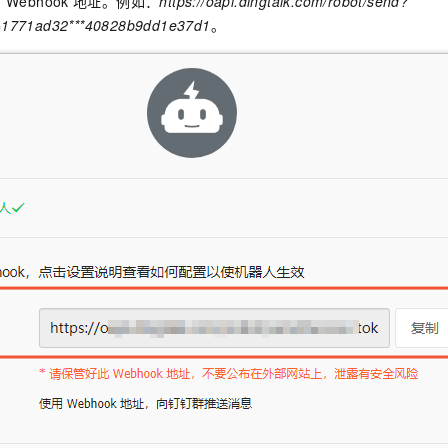
制
Webhook
地址。例如：
https://oapi.dingtalk.com/robot/send?
=1771ad32***40828b9dd1e37d1
。