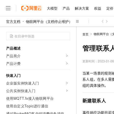
大模型
产品
解决方案
权益
定价
官方文档
物联网平台（文档停止维护）
大模型
产品
解决方案
权益
定价
云市场
伙伴
服务
了解阿里云
精选产品
精选解决方案
普惠上云
产品定价
精选商城
成为销售伙伴
售前咨询
为什么选择阿里云
千问AI平台
物联网平台（
首页
了解云产品的定价详情
大模型服务平台百炼
千问办公，解锁你的工作
普惠上云 官方力荐
分销伙伴
在线服务
网站建设
什么是云计算
大
大模型服务与应用平台
企业级Agent产品，直接
云服务器38元/年起，超
管理联系
产品概述
咨询伙伴
多端小程序
技术领先
云上成本管理
售后服务
千问大模型
Agency Agents：拥
官方推荐返现计划
大模型
产品简介
大模型
精选产品
精选解决方案
Salesforce 国际版订阅
稳定可靠
管理和优化成本
多元化、高性能、安全可靠
推荐新用户得奖励，单订单
更新时间：
2023-01-06
销售伙伴合作计划
产品计费
自助服务
友盟天域
安全合规
人工智能与机器学习
AI
文本生成
无影云电脑
HappyHorse 打造一
云工开物
当某一场景的规则
无影生态合作计划
在线服务
快速入门
观测云
分析师报告
随时随地安全接入的云上超
高校专属算力普惠，学生认
计算
互联网应用开发
Qwen3.8-Max
系人组，在多人需
HOT
Salesforce On Alibaba C
工单服务
企业版实例快速入门
智能体时代全能旗舰模型
Tuya 物联网平台阿里云
研究报告与白皮书
组的具体操作。
云解析DNS
快速拥有专属 OpenClaw
Consulting Partner 合
大数据
容器
公共实例快速入门
免费试用
短信专区
蓝凌 OA
Qwen3.7-Plus
AI 大模型销售与服务生
使用MQTT.fx接入物联网平台
现代化应用
存储
天池大赛
新建联系人
能看、能想、能动手的多模
云原生大数据计算服务 Max
解决方案免费试用 新老
电子合同
使用自定义Topic进行通信
面向分析的企业级SaaS模
最高领取价值200元试用
安全
网络与CDN
AI 算法大赛
Qwen3-VL-Plus
事件响应功能目前
畅捷通
通过RocketMQ客户端消费设备消息