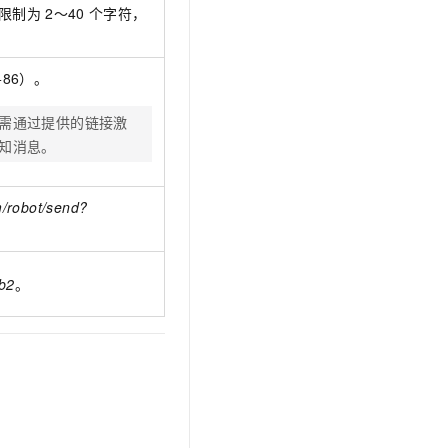
限制为
2～40
个字符，
86）。
需通过提供的链接激
知消息。
m/robot/send?
b2
。