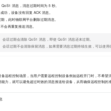
一个 AI 助手
即刻拥有 DeepSeek-R1 满血版
超强辅助，Bol
送
QoS1
消息，消息过期时间为
5
秒。
在企业官网、通讯软件中为客户提供 AI 客服
多种方案随心选，轻松解锁专属 DeepSeek
送成功，设备没有回复
ACK
消息。
过期，此时物联网平台删除过期消息。
，不会再重复推送消息。
会话过期会清除
QoS1
消息，即使
QoS1
消息还未过期。
会话过期不会清除保留消息，如果需要消息过期持续生效，可以使用
设备远程控制场景，当用户需要远程控制设备例如远程开门时，不希望
期能力，就可以避免超过时效的消息推送给设备，从而确保远程控制的
息