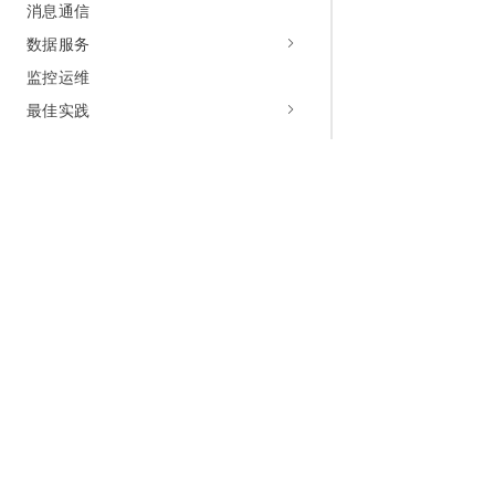
消息通信
数据服务
监控运维
最佳实践
为什么选择阿里云
大模型
产品和定
什么是云计算
千问大模型
全部产品
全球基础设施
大模型服务
免费试用
技术领先
AI应用构建
产品动态
稳定可靠
产品定价