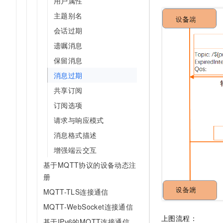
用户属性
AI 产品 免费试用
网络
安全
云开发大赛
主题别名
Tableau 订阅
1亿+ 大模型 tokens 和 
可观测
入门学习赛
会话过期
中间件
AI空中课堂在线直播课
140+云产品 免费试用
大模型服务
遗嘱消息
上云与迁云
产品新客免费试用，最长1
数据库
保留消息
生态解决方案
千问AI平台-Token Plan
企业出海
大模型ACA认证体验
大数据计算
消息过期
助力企业全员 AI 认知与能
行业生态解决方案
政企业务
共享订阅
媒体服务
千问AI平台-模型体验
开发者生态解决方案
订阅选项
在线体验全尺寸、多种模态
企业服务与云通信
AI 开发和 AI 应用解决
请求与响应模式
Happy 系列大模型
域名与网站
消息格式描述
增强端云交互
终端用户计算
基于MQTT协议的设备动态注
Serverless
大模型解决方案
册
MQTT-TLS连接通信
开发工具
快速部署 Dify，高效搭建 
MQTT-WebSocket连接通信
迁移与运维管理
上图流程：
基于IPv6的MQTT连接通信