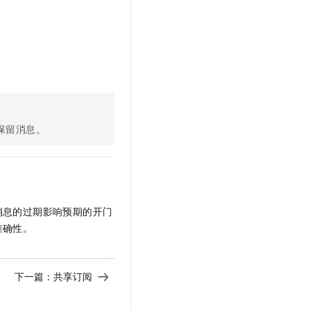
t.diy 一步搞定创意建站
构建大模型应用的安全防护体系
通过自然语言交互简化开发流程,全栈开发支持
通过阿里云安全产品对 AI 应用进行安全防护
保留消息。
消息的过期影响预期的开门
准确性。
下一篇：
共享订阅