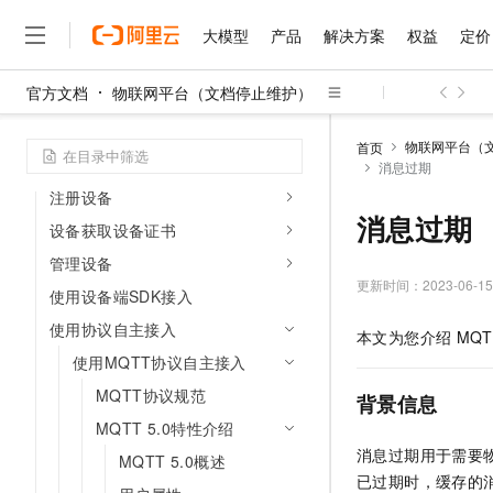
设备接入引导
大模型
产品
解决方案
权益
定价
阿里云IoT平台根证书更新方案
官方文档
物联网平台（文档停止维护）
SDK根证书更新操作指引
大模型
产品
解决方案
权益
定价
云市场
伙伴
服务
了解阿里云
精选产品
精选解决方案
普惠上云
产品定价
精选商城
成为销售伙伴
售前咨询
为什么选择阿里云
注册产品
千问AI平台
物联网平台（
首页
了解云产品的定价详情
配置产品功能
消息过期
大模型服务平台百炼
千问办公，解锁你的工作
普惠上云 官方力荐
分销伙伴
在线服务
网站建设
什么是云计算
大
大模型服务与应用平台
企业级Agent产品，直接
云服务器38元/年起，超
注册设备
咨询伙伴
多端小程序
技术领先
消息过期
云上成本管理
售后服务
设备获取设备证书
千问大模型
Agency Agents：拥
官方推荐返现计划
大模型
大模型
精选产品
精选解决方案
Salesforce 国际版订阅
稳定可靠
管理和优化成本
管理设备
多元化、高性能、安全可靠
推荐新用户得奖励，单订单
销售伙伴合作计划
自助服务
更新时间：
2023-06-15
友盟天域
安全合规
人工智能与机器学习
AI
文本生成
使用设备端SDK接入
无影云电脑
HappyHorse 打造一
云工开物
无影生态合作计划
在线服务
使用协议自主接入
观测云
分析师报告
随时随地安全接入的云上超
高校专属算力普惠，学生认
计算
互联网应用开发
本文为您介绍
MQT
Qwen3.8-Max
HOT
Salesforce On Alibaba C
工单服务
使用MQTT协议自主接入
智能体时代全能旗舰模型
Tuya 物联网平台阿里云
研究报告与白皮书
云解析DNS
快速拥有专属 OpenClaw
Consulting Partner 合
大数据
容器
免费试用
MQTT协议规范
短信专区
背景信息
蓝凌 OA
Qwen3.7-Plus
AI 大模型销售与服务生
现代化应用
存储
MQTT 5.0特性介绍
天池大赛
能看、能想、能动手的多模
云原生大数据计算服务 Max
解决方案免费试用 新老
电子合同
消息过期用于需要
MQTT 5.0概述
面向分析的企业级SaaS模
最高领取价值200元试用
安全
网络与CDN
AI 算法大赛
Qwen3-VL-Plus
已过期时，缓存的
畅捷通