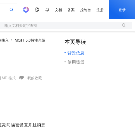
文档
备案
控制台
注册
登录
输入文档关键字查找
验
作计划
器
AI 活动
专业服务
服务伙伴合作计划
开发者社区
加入我们
服务平台百炼
阿里云 OPC 创新助力计划
主接入
MQTT 5.0特性介绍
本页导读
（1）
一站式生成采购清单，支持单品或批量购买
S
io：打造专属 AI 语音助手
S产品伙伴计划（繁花）
峰会
造的大模型服务与应用开发平台
轻量应用服务器
一句话生成原生可编辑精美 PPT 文稿
AI 生产力先锋
Al MaaS 服务伙伴赋能合作
域名
博文
Careers
至高可申请百万元
背景信息
性可伸缩的云计算服务
开启高性价比 AI 编程新体验
Qwen-Audio-3.0-Realtime 端到端实时语音角色扮演
输入一句话想法, 轻松生成专业的 PPT
先锋实践拓展 AI 生产力的边界
快速构建应用程序和网站，即刻迈出上云第一步
Token 补贴，五大权
计划
海大会
伙伴信用分合作计划
商标
问答
社会招聘
使用场景
益加速 OPC 成功
S
eek-V4-Pro
数字证书管理服务（原SSL证书）
一键部署幻兽帕鲁游戏服务器
飞天发布时刻
HOT
划
备案
电子书
校园招聘
pSeek-V4-Pro
视频创作，一键激活电商全链路生产力
全托管，含MySQL、PostgreSQL、SQL Server、MariaDB多引擎
实现全站HTTPS，呈现可信的WEB访问
一键购买专属联机服务器，轻松开启游戏
所见，即是所愿
更多支持
 MD 格式
我的收藏
划
公司注册
镜像站
视频生成
语音识别与合成
专属 QwenPaw
短信服务
漫剧工坊：一站式动画创作平台
AI 实训营
HOT
合作伙伴培训与认证
划
上云迁移
的智能体编程平台
站生成，高效打造优质广告素材
从聊天伙伴进化为能主动干活的本地数字员工
快速生产连贯的高质量长漫剧
从基础到进阶，Agent 创客手把手教你
国内短信简单易用，安全可靠，秒级触达，全球覆盖200+国家和地区。
e-1.1-T2V
Qwen3-TTS-Flash
lScope
我要反馈
查询合作伙伴
畅细腻的高质量视频
离线语音合成大模型，多语言方言自适应，低延迟高稳定
n Alibaba Cloud ISV 合作
代维服务
olarDB
建企业门户网站
大数据开发治理平台 DataWorks
10 分钟搭建微信、支付宝小程序
创新加速
ope
登录合作伙伴管理后台
我要建议
站，无忧落地极速上线
以可视化方式快速构建移动和 PC 门户网站
100%兼容MySQL、PostgreSQL，兼容Oracle，支持集中和分布式
高效部署网站，快速应用到小程序
Data Agent 驱动的一站式 Data+AI 开发治理平台
e-1.1-I2V
Cosyvoice-V3-Flash
安全
畅自然，细节丰富
高表现力语音合成大模型，语音克隆听感自然
我要投诉
上云场景组合购
伴
过期间隔被设置并且消息
边界网络安全防护产品
漫剧创作，剧本、分镜、视频高效生成
覆盖90%+业务场景，专享组合折扣价
2V
VPN
Fun-ASR