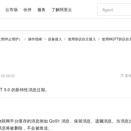
云市场
伙伴
服务
了解阿里云
AI 特惠
数据与 API
成为产品伙伴
企业增值服务
最佳实践
价格计算器
AI 场景体
基础软件
产品伙伴合
阿里云认证
市场活动
配置报价
大模型
文档停止维护）
操作指南
设备接入
使用协议自主接入
使用MQTT协议自
自助选配和估算价格
新方式
域名与网站
睿译宝，AI翻译排版一步到位
智启 AI 普惠权益
产品生态集成认证中心
企业支持计划
云上春晚
千问官方 MaaS 平台，为开发者和 Agent 而生，新用户赠送 1 亿 + tokens 额度
云服务器 EC
Qwen Aud
AI Coding
阿里云Maa
2026 阿里云
为企业打
数据集
Windows
大模型认证
模型
NEW
NEW
交付可用成果
值低价云产品抢先购
提供智能易用的域名与建站服务
上传文档即自动完成翻译和格式还原
至高享 1亿+免费 tokens，加速 Al 应用落地
安全可靠、弹
智能编程，一键
产品生态伙伴
专家技术服务
云上奥运之旅
弹性计算合作
阿里云中企出
手机三要素
宝塔 Linux
全部认证
价格优势
有专属领域专家
对象存储 OSS
GLM-5.2：长任务时代开源旗舰模型
阿里云 OPC 创新助力计划
云数据库 RD
即刻拥有 DeepS
AI 电商营销
产品生态伙伴工作台
企业增值服务台
云栖战略参考
云存储合作计
云栖大会
身份实名认证
CentOS
训练营
推动算力普惠，释放技术红利
的大模型服务
最高返9万
多领域专家智能体,一键组建 AI 虚拟交付团队
至高百万元 Token 补贴，加速一人公司成长
稳定、安全、高性价比、高性能的云存储服务
真正可用的 1M 上下文,一次完成代码全链路开发
轻松解锁专属 Dee
从图文生成到
复制
 02:56:02
云上的中国
数据库合作计
活动全景
短信
Docker
图片和
站式影视创作平台
人工智能平台 PAI
Hermes Agent，打造自进化智能体
Token Plan 模型订阅计划
Qoder
5 分钟轻松部署
AI 广告创作
企业成长
大模型
NEW
信息公告
看见新力量
云网络合作计
OCR 文字识别
JAVA
级电脑
证享300元代金券
可视化编排打通从文字构思到成片全链路闭环
一站式AI开发、训练和推理服务
自主进化，持久记忆，越用越聪明
Qwen3.8-Max 首发尝鲜，限时加量 10 倍，夜间低至2折
面向真实软件
图文、视频一
T 5.0
的新特性消息过期。
Kimi-K3
HappyHors
NEW
魔搭 Mode
loud
服务实践
官网公告
Kimi 最新旗舰模型，长程编程与推理利器
让文字生成流
金融模力时刻
Salesforce O
版
发票查验
全能环境
Qoder CN
Claude Code + GStack 打造工程团队
千问办公，限时限量积分加倍
云原生数据库 P
低代码高效构
AI 建站
NEW
作计划
计划
创新中心
魔搭 ModelSc
健康状态
让AI从“聊天伙伴”进化为能干活的“数字员工”
覆盖公网/内网、递归/权威、移动APP等全场景解析服务
安装技能 GStack，拥有专属 AI 工程团队
你的AI工作搭子，覆盖日常办公高频场景
基于千问大模型等，支持代码智能生成、研发智能问答
0 代码专业建
客户案例
天气预报查询
操作系统
Deepseek-v4-pro
HappyHors
态合作计划
态智能体模型
旗舰 MoE 大模型，百万上下文与顶尖推理能力
图生视频，流
Compute
同享
容器服务 Kubernetes 版 ACK
万小智 AI 建站低至 15元/月
云防火墙
AI 短剧/漫剧
快递物流查询
WordPress
成为服务伙
物联网平台缓存的消息例如
QoS1
消息、保留消息、遗嘱消息。当消息
高校合作
式云数据仓库
点，立即开启云上创新
提供一站式管理容器应用的 K8s 服务
送.CN域名，送备案服务码
云原生的云上
AI助力短剧
GLM-5.2
Wan2.7-T
消息将被删除，不会被推送。
Ubuntu