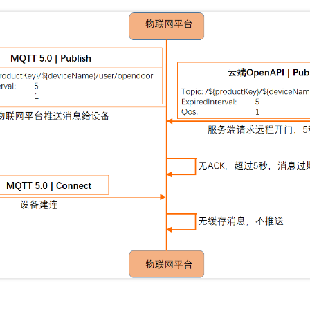
服务生态伙伴
视觉 Coding、空间感知、多模态思考等全面升级
1M上下文，专为长程任务能力而生
云工开物
企业应用
Night Plan 支持 Qwen 3.8-Max
AI 办公
NEW
Red Hat
30+ 款产品免费体验
夜间 5 折，Qwen/Meoo/TokenPlan 客户专享
AI智能应用
科研合作
ERP
堂（旗舰版）
SUSE
智能客服
AI 应用构建
大模型原生
CRM
2个月
自动承接线索
建站小程序
Qoder
大模型服务平台百炼-应用模版
OA 办公系统
HOT
NEW
面向真实软件
个人版上线、团队版降价；千问3.8-Max首发发尝鲜
丰富多元化的应用模版和解决方案
力提升
财税管理
模板建站
万有无界
大模型服务平台百炼-智能体
400电话
定制建站
的模型效果
灵活可视化地构建企业级 Agent
方案
广告营销
模板小程序
秒悟
人工智能平台 PAI
定制小程序
云端极速 AI 
新一代 AI 视频生成模型，深度适配广告营销等场景
AI Native 的算法工程平台，一站式完成建模、训练、推理服务部署
APP 开发
建站系统
AI 应用
10分钟微调：让0.6B模型媲美235B模型
多模态数据信
依托云原生高可用架构,实现Dify私有化部署
用1%尺寸在特定领域达到大模型90%以上效果