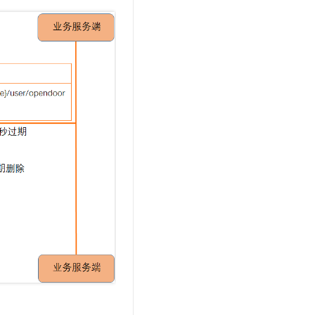
文戏情感细腻自然，动作戏激烈拳拳到肉，实现更强表演能力
支持中英文自由切换，具备更强的噪声鲁棒性
云聚AI 严选权益
SSL 证书
，一键激活高效办公新体验
精选AI产品，从模型到应用全链提效
堡垒机
AI 用量加速计划
应用
防火墙
、识别商机，让客服更高效、服务更出色。
新老同享，达量后返
千问办公
主机安全
NEW
的智能体编程平台
一站式AI生产力平台
AI 应用及服务市场
伶鹊
企业级人与Agent协作平台，接入和调度多个数字员工
智能客服平台，对话机器人、对话分析、智能外呼
AI 应用
大模型服务平台百炼 - 全妙
大模型
应用创作平台
多模态内容创作工具，已接入 DeepSeek
自然语言处理
数据标注
机器学习
息提取
与 AI 智能体进行实时音视频通话
从文本、图片、视频中提取结构化的属性信息
构建支持视频理解的 AI 音视频实时通话应用