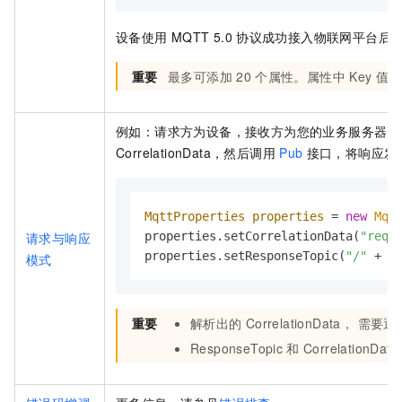
设备使用
MQTT 5.0
协议成功接入物联网平台后
重要
最多可添加
20
个属性。属性中
Key
值不
例如：请求方为设备，接收方为您的业务服务器，
CorrelationData，然后调用
Pub
接口，将响应发
MqttProperties
properties
=
new
Mqt
请求与响应
properties.setCorrelationData(
"requ
properties.setResponseTopic(
"/"
 + p
模式
重要
解析出的
CorrelationData， 需要通
ResponseTopic
和
CorrelationData