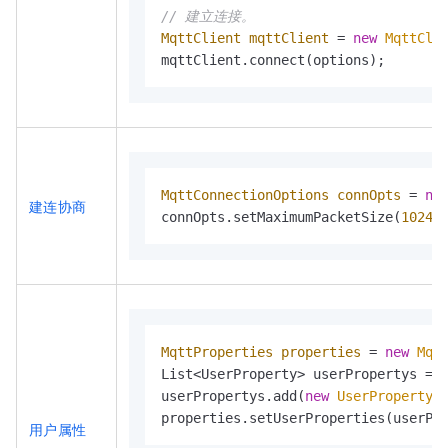
// 建立连接。
MqttClient
mqttClient
=
new
MqttCli
mqttClient.connect(options);
MqttConnectionOptions
connOpts
=
ne
建连协商
connOpts.setMaximumPacketSize(
1024L
MqttProperties
properties
=
new
Mqt
List<UserProperty> userPropertys = 
userPropertys.add(
new
UserProperty
(
properties.setUserProperties(userPr
用户属性