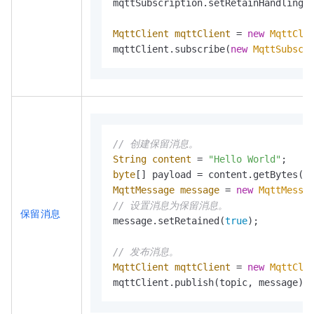
mqttSubscription.setRetainHandling(
MqttClient
mqttClient
=
new
MqttCli
mqttClient.subscribe(
new
MqttSubscr
// 创建保留消息。
String
content
=
"Hello World"
byte
MqttMessage
message
=
new
MqttMessa
// 设置消息为保留消息。
保留消息
message.setRetained(
true
);

// 发布消息。
MqttClient
mqttClient
=
new
MqttCli
mqttClient.publish(topic, message);