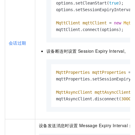
options.setCleanStart(
true
);

options.setSessionExpiryInterval
MqttClient
mqttClient
=
new
Mqtt
mqttClient.connect(options);
会话过期
设备断连时设置
Session Expiry Interval。
MqttProperties
mqttProperties
=
mqttProperties.setSessionExpiryI
MqttAsyncClient
mqttAsyncClient
mqttAsyncClient.disconnect(
30000
设备发送消息时设置
Message Expiry Interval：