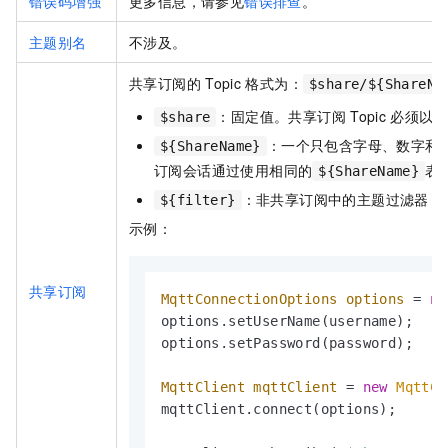
错误码增强
更多信息，请参见
错误排查
。
主题别名
不涉及。
共享订阅的
Topic
格式为：
$share/${ShareNa
：固定值。共享订阅
Topic
必须以
$share
$
：一个只包含字母、数字和
${ShareName}
订阅会话通过使用相同的
表
${ShareName}
：非共享订阅中的主题过滤器，
${filter}
示例：
共享订阅
MqttConnectionOptions
options
=
ne
options.setUserName(username);

options.setPassword(password);

MqttClient
mqttClient
=
new
MqttCl
mqttClient.connect(options);
