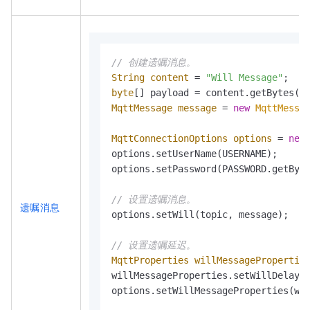
// 创建遗嘱消息。
String
content
=
"Will Message"
byte
MqttMessage
message
=
new
MqttMessa
MqttConnectionOptions
options
=
new
options.setUserName(USERNAME);

options.setPassword(PASSWORD.getByte
// 设置遗嘱消息。
遗嘱消息
options.setWill(topic, message);

// 设置遗嘱延迟。
MqttProperties
willMessagePropertie
willMessageProperties.setWillDelayI
options.setWillMessageProperties(wil