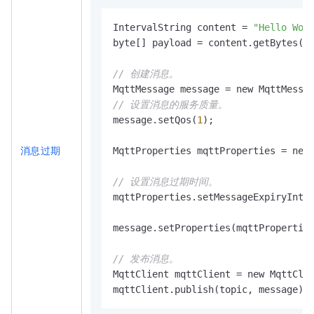
IntervalString content = 
"Hello Wor
byte[] payload = content.getBytes();
// 创建消息。
// 设置消息的服务质量。
message.setQos(
1
);

消息过期
MqttProperties mqttProperties = new 
// 设置消息过期时间。
mqttProperties.setMessageExpiryInte
message.setProperties(mqttProperties
// 发布消息。
MqttClient mqttClient = new MqttClie
mqttClient.publish(topic, message);