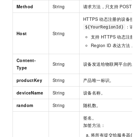
Method
String
请求方法，只支持
POST。
HTTPS
动态注册的设备接
：请
${YourRegionId}
Host
String
支持
HTTPS
动态注册
Region ID
表达方法，
Content-
String
设备发送给物联网平台的上
Type
productKey
String
产品唯一标识。
deviceName
String
设备名称。
random
String
随机数。
签名。
加签方法：
将所有提交给服务器的