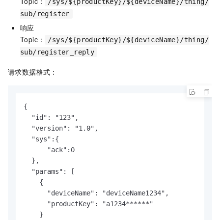
Topic：
/sys/${productKey}/${deviceName}/thing/
sub/register
响应
Topic：
/sys/${productKey}/${deviceName}/thing/
sub/register_reply
请求数据格式：
{

  "id": "123",

  "version": "1.0",

  "sys":{

      "ack":0

  },

  "params": [

    {

      "deviceName": "deviceName1234",

      "productKey": "a1234******"

    }
