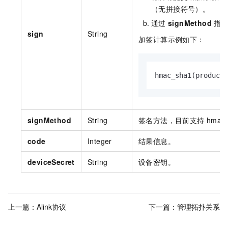
（无拼接符号）。
通过
signMethod
指
sign
String
加签计算示例如下：
hmac_sha1(productS
signMethod
String
签名方法，目前支持
hmac
code
Integer
结果信息。
deviceSecret
String
设备密钥。
上一篇：
Alink协议
下一篇：
管理拓扑关系