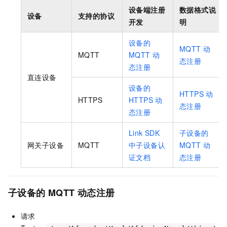
设备端注册
数据格式说
设备
支持的协议
开发
明
设备的
MQTT
动
MQTT
MQTT
动
态注册
态注册
直连设备
设备的
HTTPS
动
HTTPS
HTTPS
动
态注册
态注册
Link SDK
子设备的
网关子设备
MQTT
中子设备认
MQTT
动
证文档
态注册
子设备的
MQTT
动态注册
请求