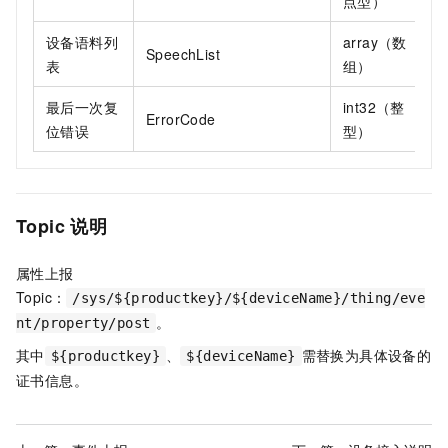
点型）
设备语料列
array（数
SpeechList
表
组）
最后一次复
int32（整
ErrorCode
位错误
型）
Topic
说明
属性上报
Topic：
/sys/${productkey}/${deviceName}/thing/eve
。
nt/property/post
其中
、
需替换为具体设备的
${productkey}
${deviceName}
证书信息。