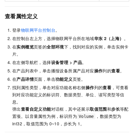
查看属性定义
登录
物联网平台控制台
。
在控制台左上方，选择物联网平台所在地域
华东
2（上海）
。
在
实例概览
页签的
全部环境
下，找到对应的实例，单击实例卡
片。
在左侧导航栏，选择
设备管理
>
产品
。
在产品列表中，单击播报设备所属产品对应
操作
列的
查看
。
在
产品详情
页面，单击
功能定义
页签。
找到属性类型，单击对应功能名称右侧
操作
列的
查看
，可查看
到对应功能定义的标识符、数据类型、单位、读写类型等信
息。
弹出
查看自定义功能
对话框，其中还展示
取值范围
和
步长
等配
置项。以音量属性为例，标识符为
，数据类型为
Volume
int32，取值范围为
0~10，步长为
1。