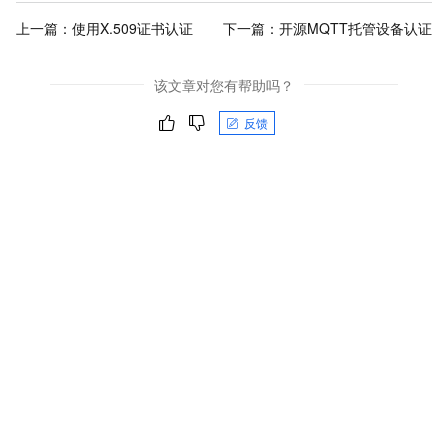
上一篇：
使用X.509证书认证
下一篇：
开源MQTT托管设备认证
该文章对您有帮助吗？
反馈