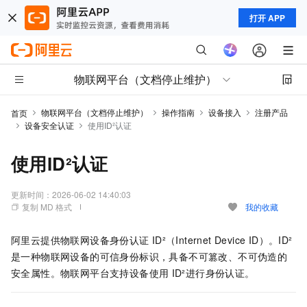
打开 APP
物联网平台（文档停止维护）
物联网平台（文档停止维护）
操作指南
设备接入
注册产品
首页
设备安全认证
使用ID²认证
使用ID²认证
更新时间：
2026-06-02 14:40:03
复制 MD 格式
我的收藏
阿里云提供物联网设备身份认证
ID²（Internet Device ID）。ID²
是一种物联网设备的可信身份标识，具备不可篡改、不可伪造的
安全属性。物联网平台支持设备使用
ID²进行身份认证。