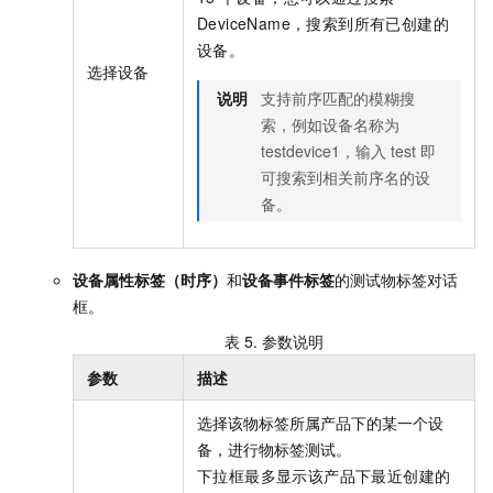
DeviceName，搜索到所有已创建的
设备。
选择设备
说明
支持前序匹配的模糊搜
索，例如设备名称为
testdevice1，输入
test
即
可搜索到相关前序名的设
备。
设备属性标签（时序）
和
设备事件标签
的测试物标签对话
框。
表 5.
参数说明
参数
描述
选择该物标签所属产品下的某一个设
备，进行物标签测试。
下拉框最多显示该产品下最近创建的