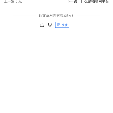
上一篇：无
下一篇：
什么是物联网平台
该文章对您有帮助吗？
反馈