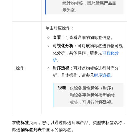
统计物标签，因此
所属产品
显
示为空。
单击对应操作：
查看
：可查看详细的物标签信息。
可视化分析
：可对该物标签进行物可视
化分析，具体操作，请参见
可视化分
析
。
操作
时序透视
：可对该物标签进行时序分
析，具体操作，请参见
时序透视
。
说明
仅
设备属性标签（时序）
和
设备事件标签
类型的物
标签，可进行
时序透视
。
在
物标签
页面，您可以通过筛选所属产品、类型或标签名称，
筛选
物标签列表
中显示的物标签。