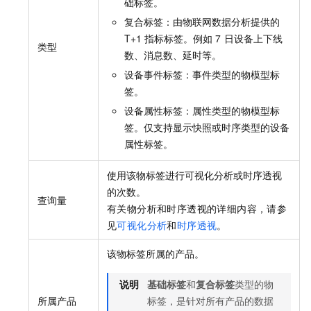
础标签。
复合标签：由物联网数据分析提供的
T+1
指标标签。例如
7
日设备上下线
类型
数、消息数、延时等。
设备事件标签：事件类型的物模型标
签。
设备属性标签：属性类型的物模型标
签。仅支持显示快照或时序类型的设备
属性标签。
使用该物标签进行可视化分析或时序透视
的次数。
查询量
有关物分析和时序透视的详细内容，请参
见
可视化分析
和
时序透视
。
该物标签所属的产品。
说明
基础标签
和
复合标签
类型的物
所属产品
标签，是针对所有产品的数据