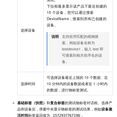
下拉框最多显示该产品下最近创建的
15
个设备，您可以通过搜索
DeviceName，搜索到所有已创建的
设备。
选择设备
说明
支持前序匹配的模糊搜
索，例如设备名称为
testdevice1，输入
test
即
可搜索到相关前序名的设
备。
可选择设备最近上报的
10
个数据、近
选择时间
10
分钟内的设备数据或者近
1
小时内
的数据，进行物标签测试。
基础标签（快照）
和
复合标签
的测试物标签对话框。选择产
品和设备后，弹窗中央显示物标签的测试结果，例如
设备激
活时间
标签返回值为
。
1572937767190