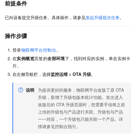
前提条件
已向设备提交升级任务。具体操作，请参见
发起升级批次任务
。
操作步骤
登录
物联网平台控制台
。
在
实例概览
页签的
全部环境
下，找到对应的实例，单击实例卡
片。
在左侧导航栏，选择
监控运维
>
OTA
升级
。
说明
为提供更好的服务，物联网平台改版了原
OTA
升级，新增了升级包版本统计功能。首次进入
改版后的
OTA
升级页面时，您需要手动将之前
上传的升级包与产品进行关联。升级包与产品
一一对应，一个升级包只能关联一个产品。详
情请参见控制台指引。