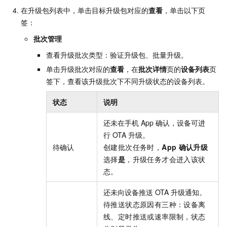
在升级包列表中，单击目标升级包对应的
查看
，单击以下页
签：
批次管理
查看升级批次类型：验证升级包、批量升级。
单击升级批次对应的
查看
，在
批次详情
页的
设备列表
页
签下，查看该升级批次下不同升级状态的设备列表。
状态
说明
还未在手机
App
确认，设备可进
行
OTA
升级。
待确认
创建批次任务时，
App
确认升级
选择
是
，升级任务才会进入该状
态。
还未向设备推送
OTA
升级通知。
待推送状态原因有三种：设备离
线、定时推送或速率限制，状态