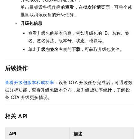
单击目标设备操作栏的
查看
，在
批次详情
页面，可单个或
批量取消该设备的升级任务。
升级包信息
查看升级包的基本信息，例如升级包的
ID、名称、签
名、签名算法、版本号、状态、模块等。
单击
升级包签名
右侧的
下载
，可获取升级包文件。
后续操作
查看升级包版本和成功率
：设备
OTA
升级任务完成后，可通过数
据分析功能，查看升级包版本分布，及升级成功率统计，了解设
备
OTA
升级更多情况。
相关
API
API
描述