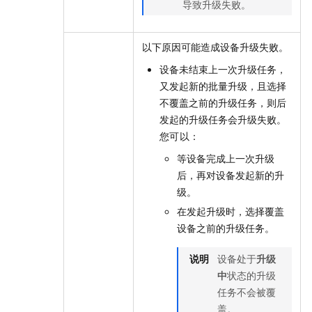
导致升级失败。
以下原因可能造成设备升级失败。
设备未结束上一次升级任务，
又发起新的批量升级，且选择
不覆盖之前的升级任务，则后
发起的升级任务会升级失败。
您可以：
等设备完成上一次升级
后，再对设备发起新的升
级。
在发起升级时，选择覆盖
设备之前的升级任务。
说明
设备处于
升级
中
状态的升级
任务不会被覆
盖。