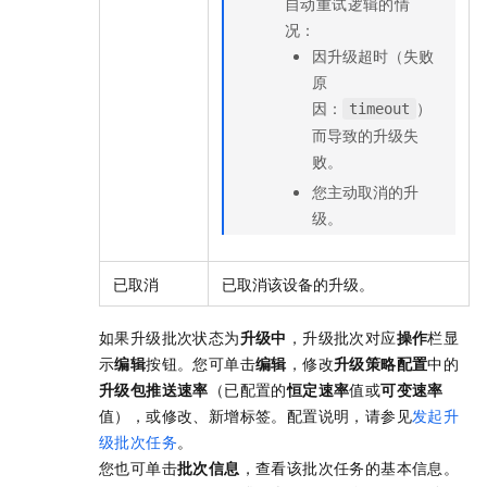
自动重试逻辑的情
况：
因升级超时（失败
原
因：
）
timeout
而导致的升级失
败。
您主动取消的升
级。
已取消
已取消该设备的升级。
如果升级批次状态为
升级中
，升级批次对应
操作
栏显
示
编辑
按钮。您可单击
编辑
，修改
升级策略配置
中的
升级包推送速率
（已配置的
恒定速率
值或
可变速率
值），或修改、新增标签。配置说明，请参见
发起升
级批次任务
。
您也可单击
批次信息
，查看该批次任务的基本信息。