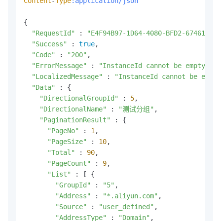
Content
-
Type
:application/json
{

"RequestId"
 : 
"E4F94B97-1D64-4080-BFD2-67461667A
"Success"
 : 
true
,

"Code"
 : 
"200"
,

"ErrorMessage"
 : 
"InstanceId cannot be empty."
,

"LocalizedMessage"
 : 
"InstanceId cannot be empty
"Data"
 : {

"DirectionalGroupId"
 : 
5
,

"DirectionalName"
 : 
"测试分组"
,

"PaginationResult"
 : {

"PageNo"
 : 
1
,

"PageSize"
 : 
10
,

"Total"
 : 
90
,

"PageCount"
 : 
9
,

"List"
 : [ {

"GroupId"
 : 
"5"
,

"Address"
 : 
"*.aliyun.com"
,

"Source"
 : 
"user_defined"
,

"AddressType"
 : 
"Domain"
,
