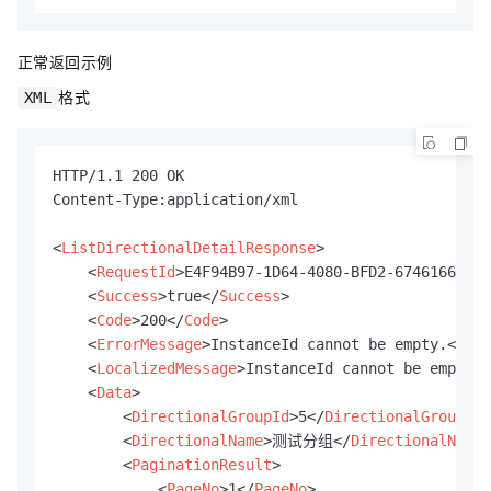
正常返回示例
格式
XML
HTTP/1.1 200 OK

Content-Type:application/xml

<
ListDirectionalDetailResponse
>
<
RequestId
>
E4F94B97-1D64-4080-BFD2-67461667AA4
<
Success
>
true
</
Success
>
<
Code
>
200
</
Code
>
<
ErrorMessage
>
InstanceId cannot be empty.
</
Err
<
LocalizedMessage
>
InstanceId cannot be empty.
<
<
Data
>
<
DirectionalGroupId
>
5
</
DirectionalGroupId
>
<
DirectionalName
>
测试分组
</
DirectionalName
>
<
PaginationResult
>
<
PageNo
>
1
</
PageNo
>