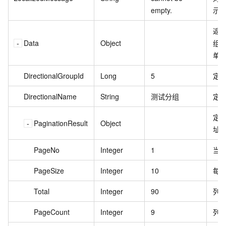
empty.
示
返
Data
Object
组
单
DirectionalGroupId
Long
5
定
DirectionalName
String
测试分组
定
定
PaginationResult
Object
址
PageNo
Integer
1
当
PageSize
Integer
10
每
Total
Integer
90
列
PageCount
Integer
9
列