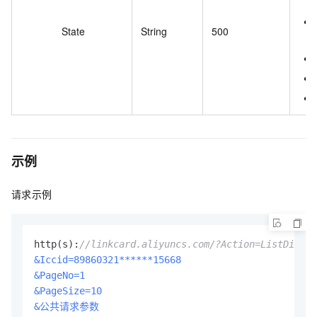
State
String
500
示例
请求示例
http(s):
//linkcard.aliyuncs.com/?Action=ListDirect
&Iccid=89860321******15668
&PageNo=1
&PageSize=10
&公共请求参数