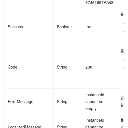
67461667AA43
是
Success
Boolean
true
接
Code
String
200
InstanceId
调
ErrorMessage
String
cannot be
错
empty.
InstanceId
根
LocalizedMessage
String
cannot be
对