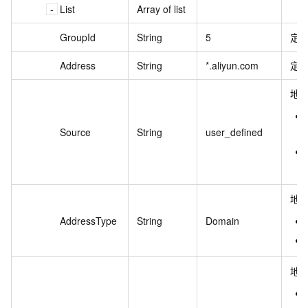
List
Array of list
GroupId
String
5
定
Address
String
*.aliyun.com
定
地
Source
String
user_defined
地
AddressType
String
Domain
地