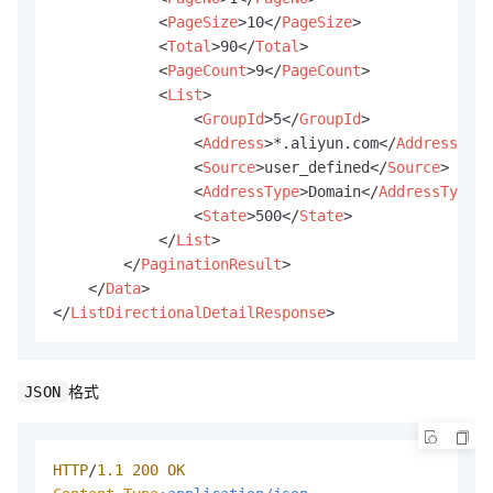
<
PageSize
>
10
</
PageSize
>
<
Total
>
90
</
Total
>
<
PageCount
>
9
</
PageCount
>
<
List
>
<
GroupId
>
5
</
GroupId
>
<
Address
>
*.aliyun.com
</
Address
>
<
Source
>
user_defined
</
Source
>
<
AddressType
>
Domain
</
AddressType
>
<
State
>
500
</
State
>
</
List
>
</
PaginationResult
>
</
Data
>
</
ListDirectionalDetailResponse
>
格式
JSON
HTTP
/
1.1
200
OK