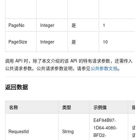
PageNo
Integer
是
1
PageSize
Integer
是
10
调用
API
时，除了本文介绍的该
API
的特有请求参数，还需传入
公共请求参数。公共请求参数说明，请参见
公共参数文档
。
返回数据
名称
类型
示例值
描
E4F94B97-
1D64-4080-
请
RequestId
String
BFD2-
请