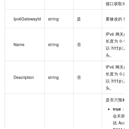
接口获取地域
Ipv6GatewayId
string
是
要修改的 IP
IPv6 网关
长度为 0-1
Name
string
否
以
http://
头。
IPv6 网关
长度为 0-2
Description
string
否
以
http://
头。
是否只预检
true
：
会关联
括 Acc