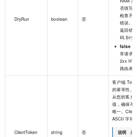
RAM 
否填写
检查不
DryRun
boolean
否
错误。
返回错
码
DryR
false
（
常请求
2xx H
路由表
客户端 To
的幂等性。
从您的客户
值，确保不
唯一。Clien
ASCII 字符
ClientToken
string
否
说明
若