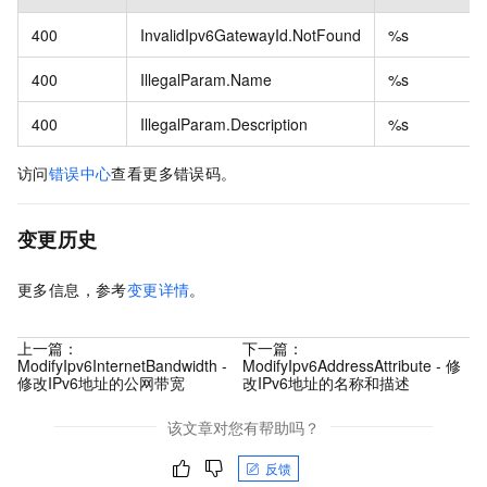
400
InvalidIpv6GatewayId.NotFound
%s
400
IllegalParam.Name
%s
400
IllegalParam.Description
%s
访问
错误中心
查看更多错误码。
变更历史
更多信息，参考
变更详情
。
上一篇：
下一篇：
ModifyIpv6InternetBandwidth -
ModifyIpv6AddressAttribute - 修
修改IPv6地址的公网带宽
改IPv6地址的名称和描述
该文章对您有帮助吗？
反馈