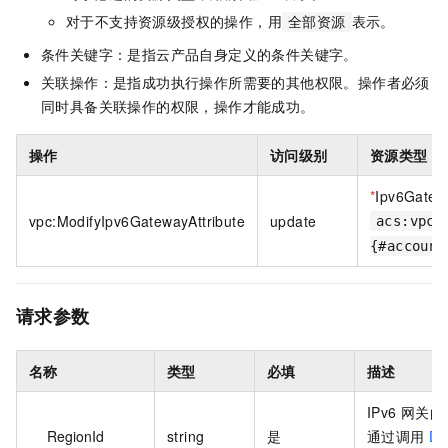
对于不支持资源级授权的操作，用
表示。
全部资源
条件关键字：是指云产品自身定义的条件关键字。
关联操作：是指成功执行操作所需要的其他权限。操作者必须
同时具备关联操作的权限，操作才能成功。
操作
访问级别
资源类型
*
Ipv6Gatew
vpc:ModifyIpv6GatewayAttribute
update
acs:vpc:
{#account
请求参数
名称
类型
必填
描述
IPv6 网关
RegionId
string
是
通过调用
De