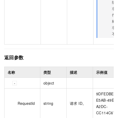
统自
求
作
标识
求
不
返回参数
名称
类型
描述
示例值
object
9DFEDBEE-
E5AB-49E8-
RequestId
string
请求 ID。
A2DC-
CC114C67A